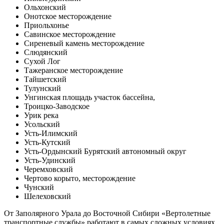
Ольхонский
Онотское месторождение
Приольхонье
Савинское месторождение
Сиреневый камень месторождение
Слюдянский
Сухой Лог
Тажеранское месторождение
Тайшетский
Тулунский
Унгинская площадь участок бассейна,
Троицко-Заводское
Урик река
Усольский
Усть-Илимский
Усть-Кутский
Усть-Ордынский Бурятский автономный округ
Усть-Удинский
Черемховский
Чертово корыто, месторождение
Чунский
Шелеховский
От Заполярного Урала до Восточной Сибири «Вертолетные
транспортные службы» работают в самых сложных условиях,