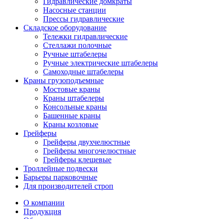
Гидравлические домкраты
Насосные станции
Прессы гидравлические
Складское оборудование
Тележки гидравлические
Cтеллажи полочные
Ручные штабелеры
Ручные электрические штабелеры
Самоходные штабелеры
Краны грузоподъемные
Мостовые краны
Краны штабелеры
Консольные краны
Башенные краны
Краны козловые
Грейферы
Грейферы двухчелюстные
Грейферы многочелюстные
Грейферы клещевые
Троллейные подвески
Барьеры парковочные
Для производителей строп
О компании
Продукция