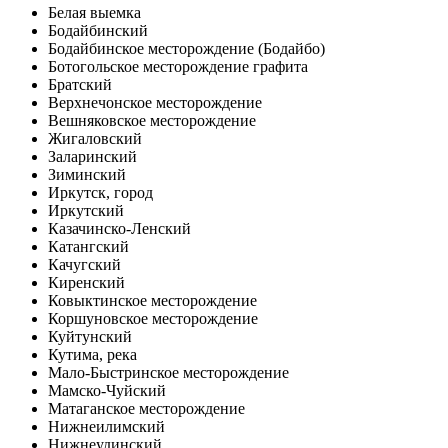
Белая выемка
Бодайбинский
Бодайбинское месторождение (Бодайбо)
Ботогольское месторождение графита
Братский
Верхнечонское месторождение
Вешняковское месторождение
Жигаловский
Заларинский
Зиминский
Иркутск, город
Иркутский
Казачинско-Ленский
Катангский
Качугский
Киренский
Ковыктинское месторождение
Коршуновское месторождение
Куйтунский
Кутима, река
Мало-Быстринское месторождение
Мамско-Чуйский
Матаганское месторождение
Нижнеилимский
Нижнеудинский