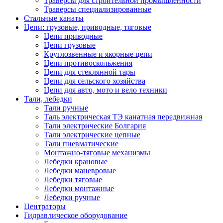
Траверсы для строительной промышленности
Траверсы специализированные
Стальные канаты
Цепи: грузовые, приводные, тяговые
Цепи приводные
Цепи грузовые
Круглозвенные и якорные цепи
Цепи противоскольжения
Цепи для стеклянной тары
Цепи для сельского хозяйства
Цепи для авто, мото и вело техники
Тали, лебедки
Тали ручные
Таль электрическая ТЭ канатная передвижная
Тали электрические Болгария
Тали электрические цепные
Тали пневматические
Монтажно-тяговые механизмы
Лебедки крановые
Лебедки маневровые
Лебедки тяговые
Лебедки монтажные
Лебедки ручные
Центраторы
Гидравлическое оборудование