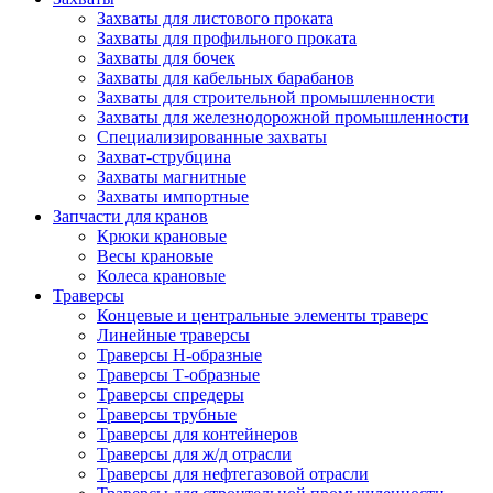
Захваты для листового проката
Захваты для профильного проката
Захваты для бочек
Захваты для кабельных барабанов
Захваты для строительной промышленности
Захваты для железнодорожной промышленности
Специализированные захваты
Захват-струбцина
Захваты магнитные
Захваты импортные
Запчасти для кранов
Крюки крановые
Весы крановые
Колеса крановые
Траверсы
Концевые и центральные элементы траверс
Линейные траверсы
Траверсы Н-образные
Траверсы Т-образные
Траверсы спредеры
Траверсы трубные
Траверсы для контейнеров
Траверсы для ж/д отрасли
Траверсы для нефтегазовой отрасли