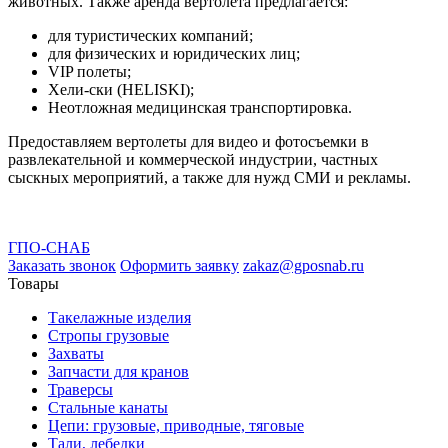
животных. Также аренда вертолета предлагается:
для туристических компаний;
для физических и юридических лиц;
VIP полеты;
Хели-ски (HELISKI);
Неотложная медицинская транспортировка.
Предоставляем вертолеты для видео и фотосъемки в
развлекательной и коммерческой индустрии, частных
сыскных мероприятий, а также для нужд СМИ и рекламы.
ГПО-СНАБ
Заказать звонок
Оформить заявку
zakaz@gposnab.ru
Товары
Такелажные изделия
Стропы грузовые
Захваты
Запчасти для кранов
Траверсы
Стальные канаты
Цепи: грузовые, приводные, тяговые
Тали, лебедки