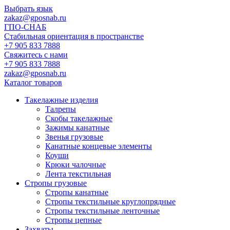
Выбрать язык
zakaz@gposnab.ru
ГПО
-СНАБ
Стабильная ориентация в пространстве
+7 905 833 7888
Свяжитесь с нами
+7 905 833 7888
zakaz@gposnab.ru
Каталог товаров
Такелажные изделия
Талрепы
Скобы такелажные
Зажимы канатные
Звенья грузовые
Канатные концевые элементы
Коуши
Крюки чалочные
Лента текстильная
Стропы грузовые
Стропы канатные
Стропы текстильные круглопрядные
Стропы текстильные ленточные
Стропы цепные
Захваты