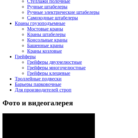
Cтеллажи полочные
Ручные штабелеры
Ручные электрические штабелеры
Самоходные штабелеры
Краны грузоподъемные
Мостовые краны
Краны штабелеры
Консольные краны
Башенные краны
Краны козловые
Грейферы
Грейферы двухчелюстные
Грейферы многочелюстные
Грейферы клещевые
Троллейные подвески
Барьеры парковочные
Для производителей строп
Фото и видеогалерея