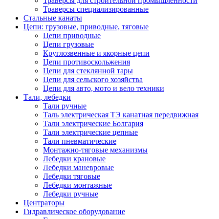
Траверсы для строительной промышленности
Траверсы специализированные
Стальные канаты
Цепи: грузовые, приводные, тяговые
Цепи приводные
Цепи грузовые
Круглозвенные и якорные цепи
Цепи противоскольжения
Цепи для стеклянной тары
Цепи для сельского хозяйства
Цепи для авто, мото и вело техники
Тали, лебедки
Тали ручные
Таль электрическая ТЭ канатная передвижная
Тали электрические Болгария
Тали электрические цепные
Тали пневматические
Монтажно-тяговые механизмы
Лебедки крановые
Лебедки маневровые
Лебедки тяговые
Лебедки монтажные
Лебедки ручные
Центраторы
Гидравлическое оборудование