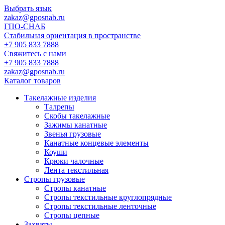
Выбрать язык
zakaz@gposnab.ru
ГПО
-СНАБ
Стабильная ориентация в пространстве
+7 905 833 7888
Свяжитесь с нами
+7 905 833 7888
zakaz@gposnab.ru
Каталог товаров
Такелажные изделия
Талрепы
Скобы такелажные
Зажимы канатные
Звенья грузовые
Канатные концевые элементы
Коуши
Крюки чалочные
Лента текстильная
Стропы грузовые
Стропы канатные
Стропы текстильные круглопрядные
Стропы текстильные ленточные
Стропы цепные
Захваты