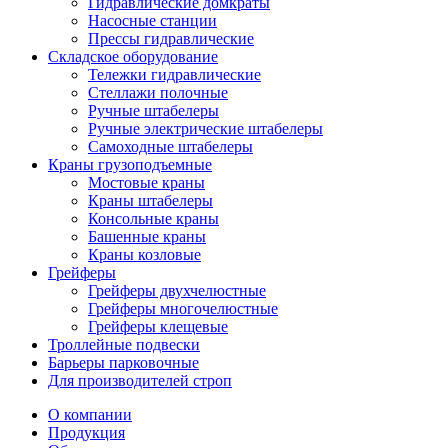
Гидравлические домкраты
Насосные станции
Прессы гидравлические
Складское оборудование
Тележки гидравлические
Cтеллажи полочные
Ручные штабелеры
Ручные электрические штабелеры
Самоходные штабелеры
Краны грузоподъемные
Мостовые краны
Краны штабелеры
Консольные краны
Башенные краны
Краны козловые
Грейферы
Грейферы двухчелюстные
Грейферы многочелюстные
Грейферы клещевые
Троллейные подвески
Барьеры парковочные
Для производителей строп
О компании
Продукция