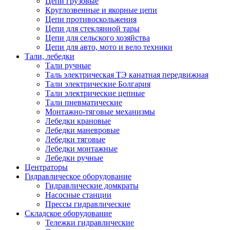
Цепи грузовые
Круглозвенные и якорные цепи
Цепи противоскольжения
Цепи для стеклянной тары
Цепи для сельского хозяйства
Цепи для авто, мото и вело техники
Тали, лебедки
Тали ручные
Таль электрическая ТЭ канатная передвижная
Тали электрические Болгария
Тали электрические цепные
Тали пневматические
Монтажно-тяговые механизмы
Лебедки крановые
Лебедки маневровые
Лебедки тяговые
Лебедки монтажные
Лебедки ручные
Центраторы
Гидравлическое оборудование
Гидравлические домкраты
Насосные станции
Прессы гидравлические
Складское оборудование
Тележки гидравлические