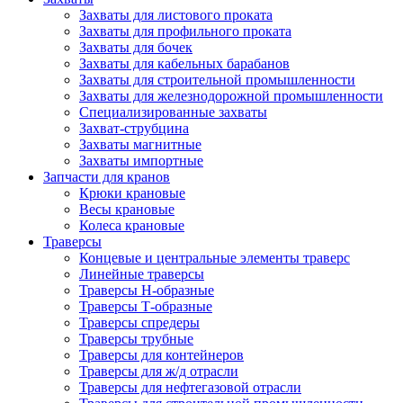
Захваты для листового проката
Захваты для профильного проката
Захваты для бочек
Захваты для кабельных барабанов
Захваты для строительной промышленности
Захваты для железнодорожной промышленности
Специализированные захваты
Захват-струбцина
Захваты магнитные
Захваты импортные
Запчасти для кранов
Крюки крановые
Весы крановые
Колеса крановые
Траверсы
Концевые и центральные элементы траверс
Линейные траверсы
Траверсы Н-образные
Траверсы Т-образные
Траверсы спредеры
Траверсы трубные
Траверсы для контейнеров
Траверсы для ж/д отрасли
Траверсы для нефтегазовой отрасли