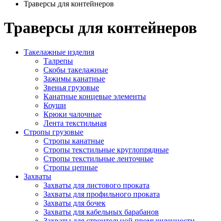
Траверсы для контейнеров
Траверсы
для контейнеров
Такелажные изделия
Талрепы
Скобы такелажные
Зажимы канатные
Звенья грузовые
Канатные концевые элементы
Коуши
Крюки чалочные
Лента текстильная
Стропы грузовые
Стропы канатные
Стропы текстильные круглопрядные
Стропы текстильные ленточные
Стропы цепные
Захваты
Захваты для листового проката
Захваты для профильного проката
Захваты для бочек
Захваты для кабельных барабанов
Захваты для строительной промышленности