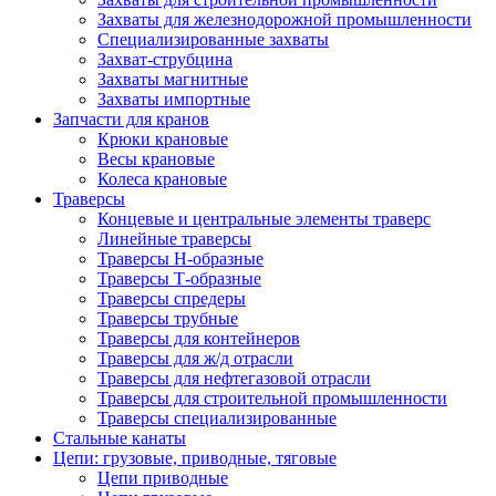
Захваты для железнодорожной промышленности
Специализированные захваты
Захват-струбцина
Захваты магнитные
Захваты импортные
Запчасти для кранов
Крюки крановые
Весы крановые
Колеса крановые
Траверсы
Концевые и центральные элементы траверс
Линейные траверсы
Траверсы Н-образные
Траверсы Т-образные
Траверсы спредеры
Траверсы трубные
Траверсы для контейнеров
Траверсы для ж/д отрасли
Траверсы для нефтегазовой отрасли
Траверсы для строительной промышленности
Траверсы специализированные
Стальные канаты
Цепи: грузовые, приводные, тяговые
Цепи приводные