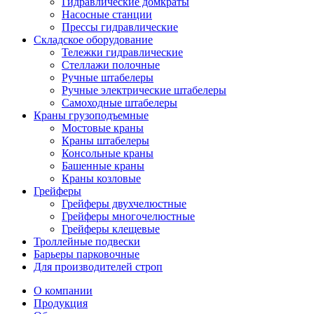
Гидравлические домкраты
Насосные станции
Прессы гидравлические
Складское оборудование
Тележки гидравлические
Cтеллажи полочные
Ручные штабелеры
Ручные электрические штабелеры
Самоходные штабелеры
Краны грузоподъемные
Мостовые краны
Краны штабелеры
Консольные краны
Башенные краны
Краны козловые
Грейферы
Грейферы двухчелюстные
Грейферы многочелюстные
Грейферы клещевые
Троллейные подвески
Барьеры парковочные
Для производителей строп
О компании
Продукция