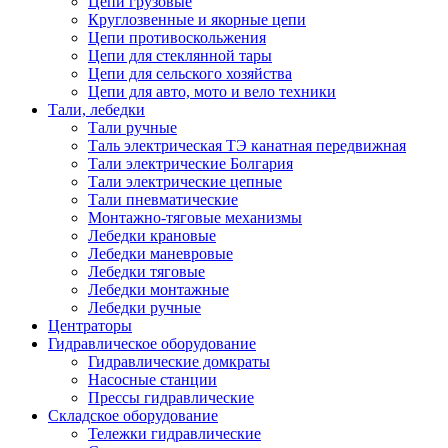
Цепи грузовые
Круглозвенные и якорные цепи
Цепи противоскольжения
Цепи для стеклянной тары
Цепи для сельского хозяйства
Цепи для авто, мото и вело техники
Тали, лебедки
Тали ручные
Таль электрическая ТЭ канатная передвижная
Тали электрические Болгария
Тали электрические цепные
Тали пневматические
Монтажно-тяговые механизмы
Лебедки крановые
Лебедки маневровые
Лебедки тяговые
Лебедки монтажные
Лебедки ручные
Центраторы
Гидравлическое оборудование
Гидравлические домкраты
Насосные станции
Прессы гидравлические
Складское оборудование
Тележки гидравлические