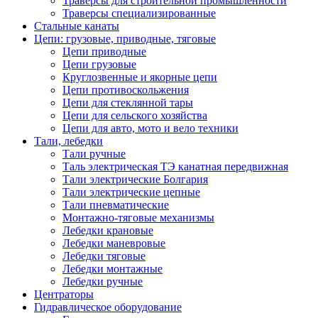
Траверсы для строительной промышленности
Траверсы специализированные
Стальные канаты
Цепи: грузовые, приводные, тяговые
Цепи приводные
Цепи грузовые
Круглозвенные и якорные цепи
Цепи противоскольжения
Цепи для стеклянной тары
Цепи для сельского хозяйства
Цепи для авто, мото и вело техники
Тали, лебедки
Тали ручные
Таль электрическая ТЭ канатная передвижная
Тали электрические Болгария
Тали электрические цепные
Тали пневматические
Монтажно-тяговые механизмы
Лебедки крановые
Лебедки маневровые
Лебедки тяговые
Лебедки монтажные
Лебедки ручные
Центраторы
Гидравлическое оборудование