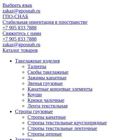
Выбрать язык
zakaz@gposnab.ru
ГПО
-СНАБ
Стабильная ориентация в пространстве
+7 905 833 7888
Свяжитесь с нами
+7 905 833 7888
zakaz@gposnab.ru
Каталог товаров
Такелажные изделия
Талрепы
Скобы такелажные
Зажимы канатные
Звенья грузовые
Канатные концевые элементы
Коуши
Крюки чалочные
Лента текстильная
Стропы грузовые
Стропы канатные
Стропы текстильные круглопрядные
Стропы текстильные ленточные
Стропы цепные
Захваты