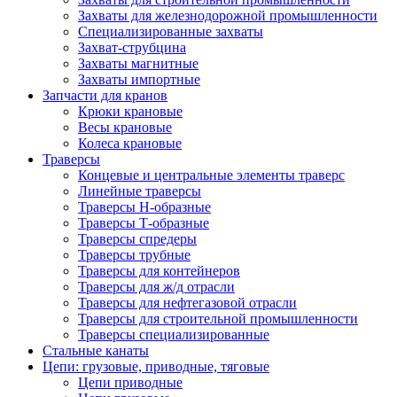
Захваты для железнодорожной промышленности
Специализированные захваты
Захват-струбцина
Захваты магнитные
Захваты импортные
Запчасти для кранов
Крюки крановые
Весы крановые
Колеса крановые
Траверсы
Концевые и центральные элементы траверс
Линейные траверсы
Траверсы Н-образные
Траверсы Т-образные
Траверсы спредеры
Траверсы трубные
Траверсы для контейнеров
Траверсы для ж/д отрасли
Траверсы для нефтегазовой отрасли
Траверсы для строительной промышленности
Траверсы специализированные
Стальные канаты
Цепи: грузовые, приводные, тяговые
Цепи приводные