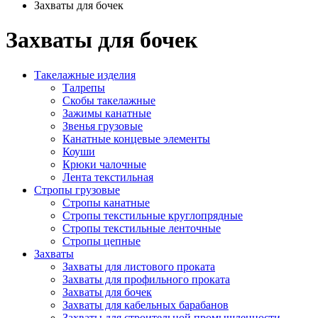
Захваты для бочек
Захваты
для бочек
Такелажные изделия
Талрепы
Скобы такелажные
Зажимы канатные
Звенья грузовые
Канатные концевые элементы
Коуши
Крюки чалочные
Лента текстильная
Стропы грузовые
Стропы канатные
Стропы текстильные круглопрядные
Стропы текстильные ленточные
Стропы цепные
Захваты
Захваты для листового проката
Захваты для профильного проката
Захваты для бочек
Захваты для кабельных барабанов
Захваты для строительной промышленности