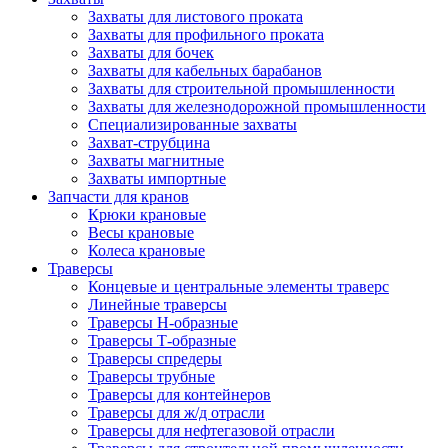
Захваты для листового проката
Захваты для профильного проката
Захваты для бочек
Захваты для кабельных барабанов
Захваты для строительной промышленности
Захваты для железнодорожной промышленности
Специализированные захваты
Захват-струбцина
Захваты магнитные
Захваты импортные
Запчасти для кранов
Крюки крановые
Весы крановые
Колеса крановые
Траверсы
Концевые и центральные элементы траверс
Линейные траверсы
Траверсы Н-образные
Траверсы Т-образные
Траверсы спредеры
Траверсы трубные
Траверсы для контейнеров
Траверсы для ж/д отрасли
Траверсы для нефтегазовой отрасли