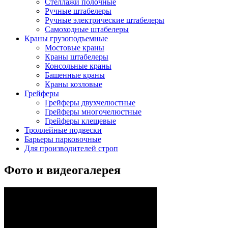
Cтеллажи полочные
Ручные штабелеры
Ручные электрические штабелеры
Самоходные штабелеры
Краны грузоподъемные
Мостовые краны
Краны штабелеры
Консольные краны
Башенные краны
Краны козловые
Грейферы
Грейферы двухчелюстные
Грейферы многочелюстные
Грейферы клещевые
Троллейные подвески
Барьеры парковочные
Для производителей строп
Фото и видеогалерея