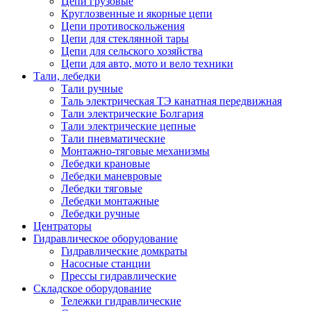
Цепи грузовые
Круглозвенные и якорные цепи
Цепи противоскольжения
Цепи для стеклянной тары
Цепи для сельского хозяйства
Цепи для авто, мото и вело техники
Тали, лебедки
Тали ручные
Таль электрическая ТЭ канатная передвижная
Тали электрические Болгария
Тали электрические цепные
Тали пневматические
Монтажно-тяговые механизмы
Лебедки крановые
Лебедки маневровые
Лебедки тяговые
Лебедки монтажные
Лебедки ручные
Центраторы
Гидравлическое оборудование
Гидравлические домкраты
Насосные станции
Прессы гидравлические
Складское оборудование
Тележки гидравлические