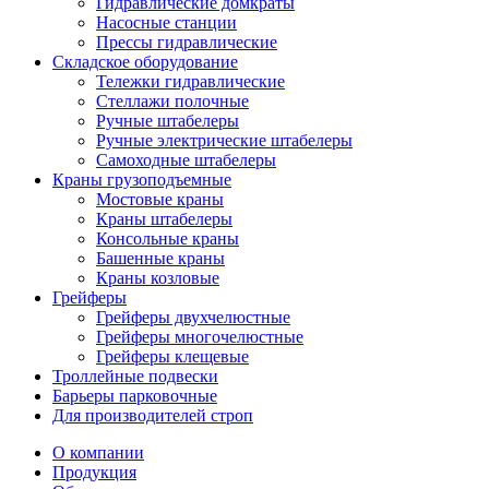
Гидравлические домкраты
Насосные станции
Прессы гидравлические
Складское оборудование
Тележки гидравлические
Cтеллажи полочные
Ручные штабелеры
Ручные электрические штабелеры
Самоходные штабелеры
Краны грузоподъемные
Мостовые краны
Краны штабелеры
Консольные краны
Башенные краны
Краны козловые
Грейферы
Грейферы двухчелюстные
Грейферы многочелюстные
Грейферы клещевые
Троллейные подвески
Барьеры парковочные
Для производителей строп
О компании
Продукция