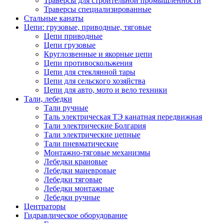
Траверсы для строительной промышленности
Траверсы специализированные
Стальные канаты
Цепи: грузовые, приводные, тяговые
Цепи приводные
Цепи грузовые
Круглозвенные и якорные цепи
Цепи противоскольжения
Цепи для стеклянной тары
Цепи для сельского хозяйства
Цепи для авто, мото и вело техники
Тали, лебедки
Тали ручные
Таль электрическая ТЭ канатная передвижная
Тали электрические Болгария
Тали электрические цепные
Тали пневматические
Монтажно-тяговые механизмы
Лебедки крановые
Лебедки маневровые
Лебедки тяговые
Лебедки монтажные
Лебедки ручные
Центраторы
Гидравлическое оборудование