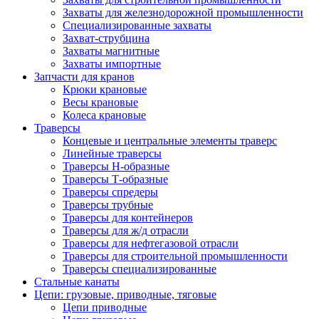
Захваты для железнодорожной промышленности
Специализированные захваты
Захват-струбцина
Захваты магнитные
Захваты импортные
Запчасти для кранов
Крюки крановые
Весы крановые
Колеса крановые
Траверсы
Концевые и центральные элементы траверс
Линейные траверсы
Траверсы Н-образные
Траверсы Т-образные
Траверсы спредеры
Траверсы трубные
Траверсы для контейнеров
Траверсы для ж/д отрасли
Траверсы для нефтегазовой отрасли
Траверсы для строительной промышленности
Траверсы специализированные
Стальные канаты
Цепи: грузовые, приводные, тяговые
Цепи приводные