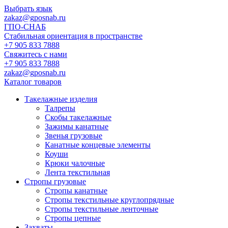
Выбрать язык
zakaz@gposnab.ru
ГПО
-СНАБ
Стабильная ориентация в пространстве
+7 905 833 7888
Свяжитесь с нами
+7 905 833 7888
zakaz@gposnab.ru
Каталог товаров
Такелажные изделия
Талрепы
Скобы такелажные
Зажимы канатные
Звенья грузовые
Канатные концевые элементы
Коуши
Крюки чалочные
Лента текстильная
Стропы грузовые
Стропы канатные
Стропы текстильные круглопрядные
Стропы текстильные ленточные
Стропы цепные
Захваты