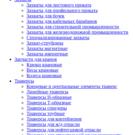
Захваты для листового проката
Захваты для профильного проката
Захваты для бочек
Захваты для кабельных барабанов
Захваты для строительной промышленности
Захваты для железнодорожной промышленности
Специализированные захваты
Захват-струбцина
Захваты магнитные
Захваты импортные
Запчасти для кранов
Крюки крановые
Весы крановые
Колеса крановые
Траверсы
Концевые и центральные элементы траверс
Линейные траверсы
Траверсы Н-образные
Траверсы Т-образные
Траверсы спредеры
Траверсы трубные
Траверсы для контейнеров
Траверсы для ж/д отрасли
Траверсы для нефтегазовой отрасли