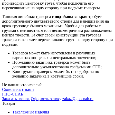
производить центровку груза, чтобы исключить его
перевешивание на одну сторону при подъёме траверсы.
Типовая линейная траверса
с подъёмом за края
требует
дополнительного двухветвевого стропа для навешивания на
крюк грузоподъёмного механизма. Удобна для работы с
грузами с неизвестным или несимметричным расположением
центра тяжести. За счёт своей конструкции эта грузовая
траверса исключает перевешивание груза на одну сторону при
подъёме.
Траверса может быть изготовлена в различных
вариантах концевых и центральных элементов;
По желанию заказчика траверса может быть
дополнительно укомплектована требуемыми СГП;
Конструкция траверсы может быть подобрана по
желанию заказчика в кратчайшие сроки.
Не
нашли
что искали?
Свяжитесь с нами
ГПО-СНАБ
Заказать звонок
Оформить заявку
zakaz@gposnab.ru
Товары
Такелажные изделия