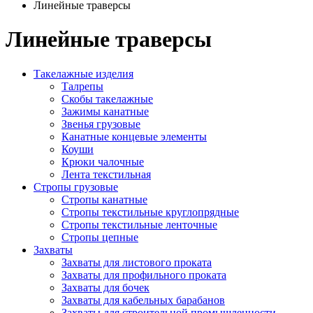
Линейные траверсы
Линейные
траверсы
Такелажные изделия
Талрепы
Скобы такелажные
Зажимы канатные
Звенья грузовые
Канатные концевые элементы
Коуши
Крюки чалочные
Лента текстильная
Стропы грузовые
Стропы канатные
Стропы текстильные круглопрядные
Стропы текстильные ленточные
Стропы цепные
Захваты
Захваты для листового проката
Захваты для профильного проката
Захваты для бочек
Захваты для кабельных барабанов
Захваты для строительной промышленности