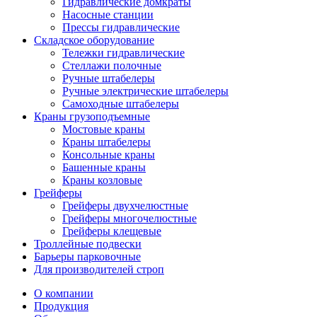
Гидравлические домкраты
Насосные станции
Прессы гидравлические
Складское оборудование
Тележки гидравлические
Cтеллажи полочные
Ручные штабелеры
Ручные электрические штабелеры
Самоходные штабелеры
Краны грузоподъемные
Мостовые краны
Краны штабелеры
Консольные краны
Башенные краны
Краны козловые
Грейферы
Грейферы двухчелюстные
Грейферы многочелюстные
Грейферы клещевые
Троллейные подвески
Барьеры парковочные
Для производителей строп
О компании
Продукция