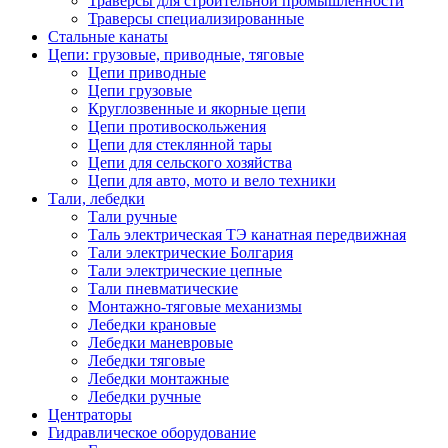
Траверсы для строительной промышленности
Траверсы специализированные
Стальные канаты
Цепи: грузовые, приводные, тяговые
Цепи приводные
Цепи грузовые
Круглозвенные и якорные цепи
Цепи противоскольжения
Цепи для стеклянной тары
Цепи для сельского хозяйства
Цепи для авто, мото и вело техники
Тали, лебедки
Тали ручные
Таль электрическая ТЭ канатная передвижная
Тали электрические Болгария
Тали электрические цепные
Тали пневматические
Монтажно-тяговые механизмы
Лебедки крановые
Лебедки маневровые
Лебедки тяговые
Лебедки монтажные
Лебедки ручные
Центраторы
Гидравлическое оборудование