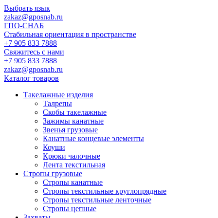
Выбрать язык
zakaz@gposnab.ru
ГПО
-СНАБ
Стабильная ориентация в пространстве
+7 905 833 7888
Свяжитесь с нами
+7 905 833 7888
zakaz@gposnab.ru
Каталог товаров
Такелажные изделия
Талрепы
Скобы такелажные
Зажимы канатные
Звенья грузовые
Канатные концевые элементы
Коуши
Крюки чалочные
Лента текстильная
Стропы грузовые
Стропы канатные
Стропы текстильные круглопрядные
Стропы текстильные ленточные
Стропы цепные
Захваты