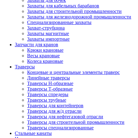
Захваты для бочек
Захваты для кабельных барабанов
Захваты для строительной промышленности
Захваты для железнодорожной промышленности
Специализированные захваты
Захват-струбцина
Захваты магнитные
Захваты импортные
Запчасти для кранов
Крюки крановые
Весы крановые
Колеса крановые
Траверсы
Концевые и центральные элементы траверс
Линейные траверсы
Траверсы Н-образные
Траверсы Т-образные
Траверсы спредеры
Траверсы трубные
Траверсы для контейнеров
Траверсы для ж/д отрасли
Траверсы для нефтегазовой отрасли
Траверсы для строительной промышленности
Траверсы специализированные
Стальные канаты