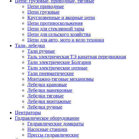
Цепи: грузовые, приводные, тяговые
Цепи приводные
Цепи грузовые
Круглозвенные и якорные цепи
Цепи противоскольжения
Цепи для стеклянной тары
Цепи для сельского хозяйства
Цепи для авто, мото и вело техники
Тали, лебедки
Тали ручные
Таль электрическая ТЭ канатная передвижная
Тали электрические Болгария
Тали электрические цепные
Тали пневматические
Монтажно-тяговые механизмы
Лебедки крановые
Лебедки маневровые
Лебедки тяговые
Лебедки монтажные
Лебедки ручные
Центраторы
Гидравлическое оборудование
Гидравлические домкраты
Насосные станции
Прессы гидравлические