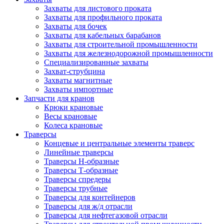
Захваты для листового проката
Захваты для профильного проката
Захваты для бочек
Захваты для кабельных барабанов
Захваты для строительной промышленности
Захваты для железнодорожной промышленности
Специализированные захваты
Захват-струбцина
Захваты магнитные
Захваты импортные
Запчасти для кранов
Крюки крановые
Весы крановые
Колеса крановые
Траверсы
Концевые и центральные элементы траверс
Линейные траверсы
Траверсы Н-образные
Траверсы Т-образные
Траверсы спредеры
Траверсы трубные
Траверсы для контейнеров
Траверсы для ж/д отрасли
Траверсы для нефтегазовой отрасли