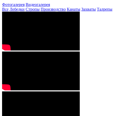
Фотогалерея
Видеогалерея
Все
Лебедки
Стропы
Производство
Канаты
Захваты
Талрепы