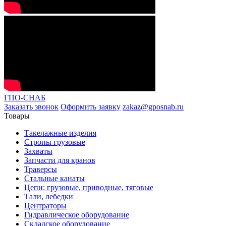
ГПО-СНАБ
Заказать звонок
Оформить заявку
zakaz@gposnab.ru
Товары
Такелажные изделия
Стропы грузовые
Захваты
Запчасти для кранов
Траверсы
Стальные канаты
Цепи: грузовые, приводные, тяговые
Тали, лебедки
Центраторы
Гидравлическое оборудование
Складское оборудование