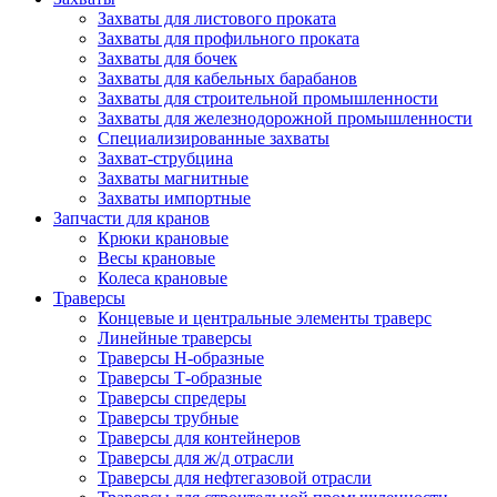
Захваты для листового проката
Захваты для профильного проката
Захваты для бочек
Захваты для кабельных барабанов
Захваты для строительной промышленности
Захваты для железнодорожной промышленности
Специализированные захваты
Захват-струбцина
Захваты магнитные
Захваты импортные
Запчасти для кранов
Крюки крановые
Весы крановые
Колеса крановые
Траверсы
Концевые и центральные элементы траверс
Линейные траверсы
Траверсы Н-образные
Траверсы Т-образные
Траверсы спредеры
Траверсы трубные
Траверсы для контейнеров
Траверсы для ж/д отрасли
Траверсы для нефтегазовой отрасли