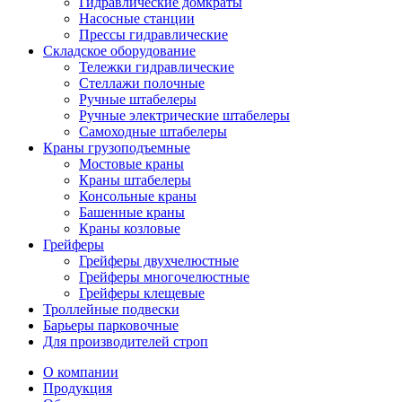
Гидравлические домкраты
Насосные станции
Прессы гидравлические
Складское оборудование
Тележки гидравлические
Cтеллажи полочные
Ручные штабелеры
Ручные электрические штабелеры
Самоходные штабелеры
Краны грузоподъемные
Мостовые краны
Краны штабелеры
Консольные краны
Башенные краны
Краны козловые
Грейферы
Грейферы двухчелюстные
Грейферы многочелюстные
Грейферы клещевые
Троллейные подвески
Барьеры парковочные
Для производителей строп
О компании
Продукция