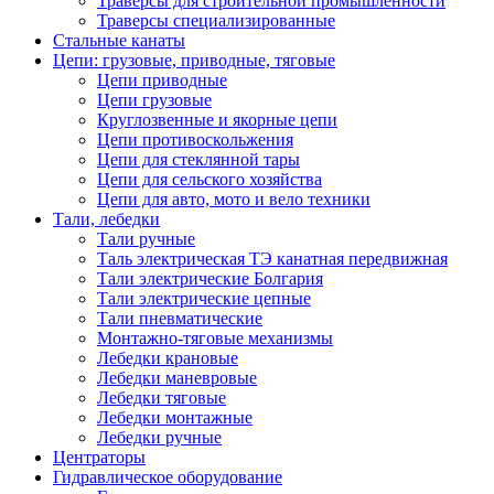
Траверсы для строительной промышленности
Траверсы специализированные
Стальные канаты
Цепи: грузовые, приводные, тяговые
Цепи приводные
Цепи грузовые
Круглозвенные и якорные цепи
Цепи противоскольжения
Цепи для стеклянной тары
Цепи для сельского хозяйства
Цепи для авто, мото и вело техники
Тали, лебедки
Тали ручные
Таль электрическая ТЭ канатная передвижная
Тали электрические Болгария
Тали электрические цепные
Тали пневматические
Монтажно-тяговые механизмы
Лебедки крановые
Лебедки маневровые
Лебедки тяговые
Лебедки монтажные
Лебедки ручные
Центраторы
Гидравлическое оборудование