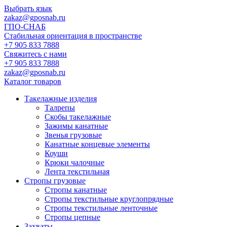
Выбрать язык
zakaz@gposnab.ru
ГПО
-СНАБ
Стабильная ориентация в пространстве
+7 905 833 7888
Свяжитесь с нами
+7 905 833 7888
zakaz@gposnab.ru
Каталог товаров
Такелажные изделия
Талрепы
Скобы такелажные
Зажимы канатные
Звенья грузовые
Канатные концевые элементы
Коуши
Крюки чалочные
Лента текстильная
Стропы грузовые
Стропы канатные
Стропы текстильные круглопрядные
Стропы текстильные ленточные
Стропы цепные
Захваты