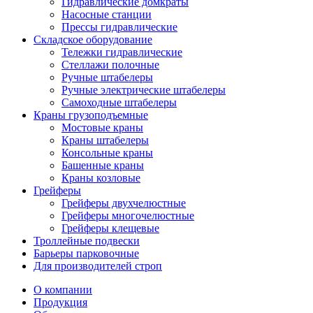
Гидравлические домкраты
Насосные станции
Прессы гидравлические
Складское оборудование
Тележки гидравлические
Cтеллажи полочные
Ручные штабелеры
Ручные электрические штабелеры
Самоходные штабелеры
Краны грузоподъемные
Мостовые краны
Краны штабелеры
Консольные краны
Башенные краны
Краны козловые
Грейферы
Грейферы двухчелюстные
Грейферы многочелюстные
Грейферы клещевые
Троллейные подвески
Барьеры парковочные
Для производителей строп
О компании
Продукция