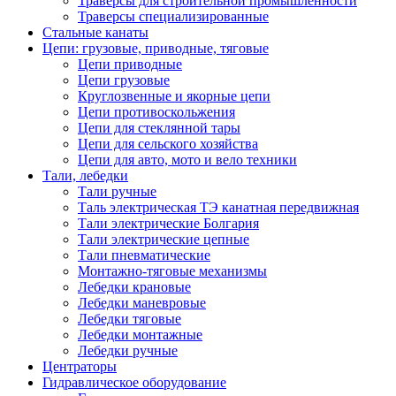
Траверсы для строительной промышленности
Траверсы специализированные
Стальные канаты
Цепи: грузовые, приводные, тяговые
Цепи приводные
Цепи грузовые
Круглозвенные и якорные цепи
Цепи противоскольжения
Цепи для стеклянной тары
Цепи для сельского хозяйства
Цепи для авто, мото и вело техники
Тали, лебедки
Тали ручные
Таль электрическая ТЭ канатная передвижная
Тали электрические Болгария
Тали электрические цепные
Тали пневматические
Монтажно-тяговые механизмы
Лебедки крановые
Лебедки маневровые
Лебедки тяговые
Лебедки монтажные
Лебедки ручные
Центраторы
Гидравлическое оборудование