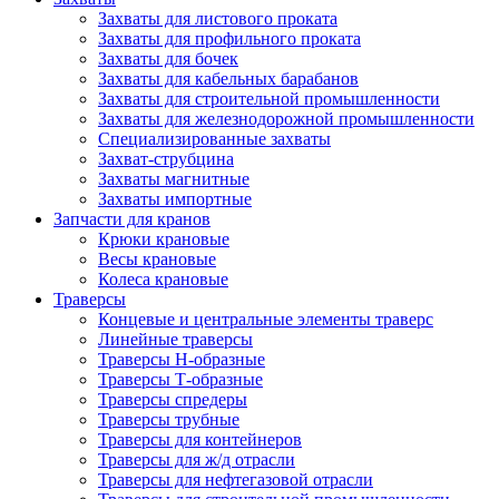
Захваты для листового проката
Захваты для профильного проката
Захваты для бочек
Захваты для кабельных барабанов
Захваты для строительной промышленности
Захваты для железнодорожной промышленности
Специализированные захваты
Захват-струбцина
Захваты магнитные
Захваты импортные
Запчасти для кранов
Крюки крановые
Весы крановые
Колеса крановые
Траверсы
Концевые и центральные элементы траверс
Линейные траверсы
Траверсы Н-образные
Траверсы Т-образные
Траверсы спредеры
Траверсы трубные
Траверсы для контейнеров
Траверсы для ж/д отрасли
Траверсы для нефтегазовой отрасли