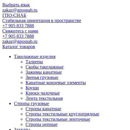
Выбрать язык
zakaz@gposnab.ru
ГПО
-СНАБ
Стабильная ориентация в пространстве
+7 905 833 7888
Свяжитесь с нами
+7 905 833 7888
zakaz@gposnab.ru
Каталог товаров
Такелажные изделия
Талрепы
Скобы такелажные
Зажимы канатные
Звенья грузовые
Канатные концевые элементы
Коуши
Крюки чалочные
Лента текстильная
Стропы грузовые
Стропы канатные
Стропы текстильные круглопрядные
Стропы текстильные ленточные
Стропы цепные
Захваты