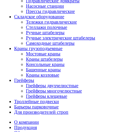
Гидравлические домкраты
Насосные станции
Прессы гидравлические
Складское оборудование
Тележки гидравлические
Cтеллажи полочные
Ручные штабелеры
Ручные электрические штабелеры
Самоходные штабелеры
Краны грузоподъемные
Мостовые краны
Краны штабелеры
Консольные краны
Башенные краны
Краны козловые
Грейферы
Грейферы двухчелюстные
Грейферы многочелюстные
Грейферы клещевые
Троллейные подвески
Барьеры парковочные
Для производителей строп
О компании
Продукция