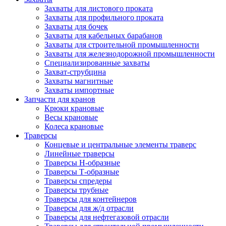
Захваты для листового проката
Захваты для профильного проката
Захваты для бочек
Захваты для кабельных барабанов
Захваты для строительной промышленности
Захваты для железнодорожной промышленности
Специализированные захваты
Захват-струбцина
Захваты магнитные
Захваты импортные
Запчасти для кранов
Крюки крановые
Весы крановые
Колеса крановые
Траверсы
Концевые и центральные элементы траверс
Линейные траверсы
Траверсы Н-образные
Траверсы Т-образные
Траверсы спредеры
Траверсы трубные
Траверсы для контейнеров
Траверсы для ж/д отрасли
Траверсы для нефтегазовой отрасли