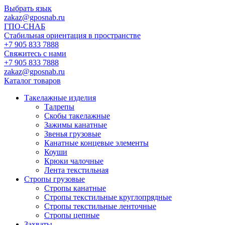
Выбрать язык
zakaz@gposnab.ru
ГПО
-СНАБ
Стабильная ориентация в пространстве
+7 905 833 7888
Свяжитесь с нами
+7 905 833 7888
zakaz@gposnab.ru
Каталог товаров
Такелажные изделия
Талрепы
Скобы такелажные
Зажимы канатные
Звенья грузовые
Канатные концевые элементы
Коуши
Крюки чалочные
Лента текстильная
Стропы грузовые
Стропы канатные
Стропы текстильные круглопрядные
Стропы текстильные ленточные
Стропы цепные
Захваты