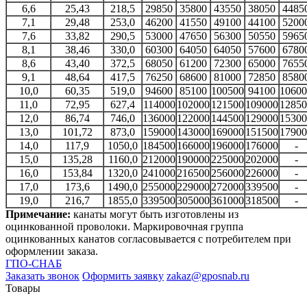
6,6
25,43
218,5
29850
35800
43550
38050
4485
7,1
29,48
253,0
46200
41550
49100
44100
5200
7,6
33,82
290,5
53000
47650
56300
50550
5965
8,1
38,46
330,0
60300
64050
64050
57600
6780
8,6
43,40
372,5
68050
61200
72300
65000
7655
9,1
48,64
417,5
76250
68600
81000
72850
8580
10,0
60,35
519,0
94600
85100
100500
94100
10600
11,0
72,95
627,4
114000
102000
121500
109000
12850
12,0
86,74
746,0
136000
122000
144500
129000
15300
13,0
101,72
873,0
159000
143000
169000
151500
17900
14,0
117,9
1050,0
184500
166000
196000
176000
-
15,0
135,28
1160,0
212000
190000
225000
202000
-
16,0
153,84
1320,0
241000
216500
256000
226000
-
17,0
173,6
1490,0
255000
229000
272000
339500
-
19,0
216,7
1855,0
339500
305000
361000
318500
-
Примечание:
канаты могут быть изготовлены из
оцинкованной проволоки. Маркировочная группа
оцинкованных канатов согласовывается с потребителем при
оформлении заказа.
ГПО-СНАБ
Заказать звонок
Оформить заявку
zakaz@gposnab.ru
Товары