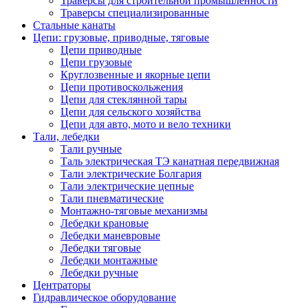
Траверсы для строительной промышленности
Траверсы специализированные
Стальные канаты
Цепи: грузовые, приводные, тяговые
Цепи приводные
Цепи грузовые
Круглозвенные и якорные цепи
Цепи противоскольжения
Цепи для стеклянной тары
Цепи для сельского хозяйства
Цепи для авто, мото и вело техники
Тали, лебедки
Тали ручные
Таль электрическая ТЭ канатная передвижная
Тали электрические Болгария
Тали электрические цепные
Тали пневматические
Монтажно-тяговые механизмы
Лебедки крановые
Лебедки маневровые
Лебедки тяговые
Лебедки монтажные
Лебедки ручные
Центраторы
Гидравлическое оборудование