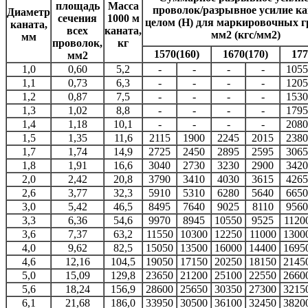
площадь
Масса
проволок/разрывное усилие ка
Диаметр
сечения
1000 м
целом (Н) для маркировочных г
каната,
всех
каната,
мм2 (кгс/мм2)
мм
проволок,
кг
1570(160)
1670(170)
177
мм2
1,0
0,60
5,2
-
-
-
-
1055
1,1
0,73
6,3
-
-
-
-
1205
1,2
0,87
7,5
-
-
-
-
1530
1,3
1,02
8,8
-
-
-
-
1795
1,4
1,18
10,1
-
-
-
-
2080
1,5
1,35
11,6
2115
1900
2245
2015
2380
1,7
1,74
14,9
2725
2450
2895
2595
3065
1,8
1,91
16,6
3040
2730
3230
2900
3420
2,0
2,42
20,8
3790
3410
4030
3615
4265
2,6
3,77
32,3
5910
5310
6280
5640
6650
3,0
5,42
46,5
8495
7640
9025
8110
9560
3,3
6,36
54,6
9970
8945
10550
9525
1120
3,6
7,37
63,2
11550
10300
12250
11000
1300
4,0
9,62
82,5
15050
13500
16000
14400
1695
4,6
12,16
104,5
19050
17150
20250
18150
2145
5,0
15,09
129,8
23650
21200
25100
22550
2660
5,6
18,24
156,9
28600
25650
30350
27300
3215
6,1
21,68
186,0
33950
30500
36100
32450
3820