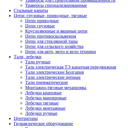
Траверсы для строительной промышленности
Траверсы специализированные
Стальные канаты
Цепи: грузовые, приводные, тяговые
Цепи приводные
Цепи грузовые
Круглозвенные и якорные цепи
Цепи противоскольжения
Цепи для стеклянной тары
Цепи для сельского хозяйства
Цепи для авто, мото и вело техники
Тали, лебедки
Тали ручные
Таль электрическая ТЭ канатная передвижная
Тали электрические Болгария
Тали электрические цепные
Тали пневматические
Монтажно-тяговые механизмы
Лебедки крановые
Лебедки маневровые
Лебедки тяговые
Лебедки монтажные
Лебедки ручные
Центраторы
Гидравлическое оборудование