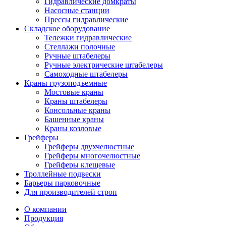
Гидравлические домкраты
Насосные станции
Прессы гидравлические
Складское оборудование
Тележки гидравлические
Cтеллажи полочные
Ручные штабелеры
Ручные электрические штабелеры
Самоходные штабелеры
Краны грузоподъемные
Мостовые краны
Краны штабелеры
Консольные краны
Башенные краны
Краны козловые
Грейферы
Грейферы двухчелюстные
Грейферы многочелюстные
Грейферы клещевые
Троллейные подвески
Барьеры парковочные
Для производителей строп
О компании
Продукция