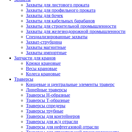
Захваты для листового проката
Захваты для профильного проката
Захваты для бочек
Захваты для кабельных барабанов
Захваты для строительной промышленности
Захваты для железнодорожной промышленности
Специализированные захваты
Захват-струбцина
Захваты магнитные
Захваты импортные
Запчасти для кранов
Крюки крановые
Весы крановые
Колеса крановые
Траверсы
Концевые и центральные элементы траверс
Линейные траверсы
Траверсы Н-образные
Траверсы Т-образные
Траверсы спредеры
Траверсы трубные
Траверсы для контейнеров
Траверсы для ж/д отрасли
Траверсы для нефтегазовой отрасли