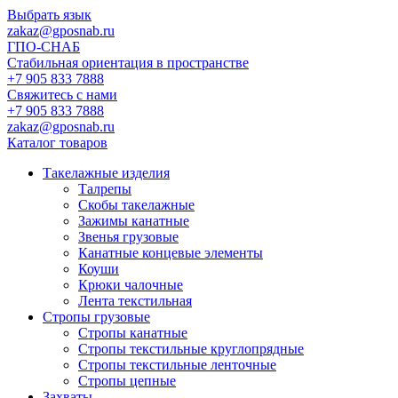
Выбрать язык
zakaz@gposnab.ru
ГПО
-СНАБ
Стабильная ориентация в пространстве
+7 905 833 7888
Свяжитесь с нами
+7 905 833 7888
zakaz@gposnab.ru
Каталог товаров
Такелажные изделия
Талрепы
Скобы такелажные
Зажимы канатные
Звенья грузовые
Канатные концевые элементы
Коуши
Крюки чалочные
Лента текстильная
Стропы грузовые
Стропы канатные
Стропы текстильные круглопрядные
Стропы текстильные ленточные
Стропы цепные
Захваты