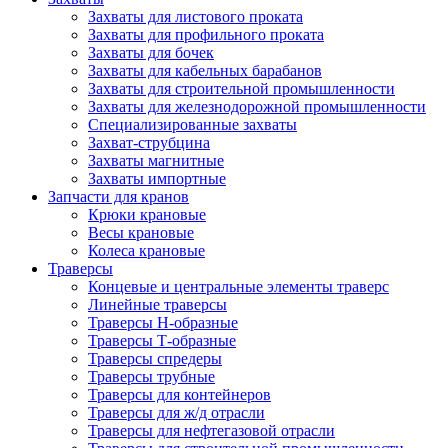
Захваты для листового проката
Захваты для профильного проката
Захваты для бочек
Захваты для кабельных барабанов
Захваты для строительной промышленности
Захваты для железнодорожной промышленности
Специализированные захваты
Захват-струбцина
Захваты магнитные
Захваты импортные
Запчасти для кранов
Крюки крановые
Весы крановые
Колеса крановые
Траверсы
Концевые и центральные элементы траверс
Линейные траверсы
Траверсы Н-образные
Траверсы Т-образные
Траверсы спредеры
Траверсы трубные
Траверсы для контейнеров
Траверсы для ж/д отрасли
Траверсы для нефтегазовой отрасли