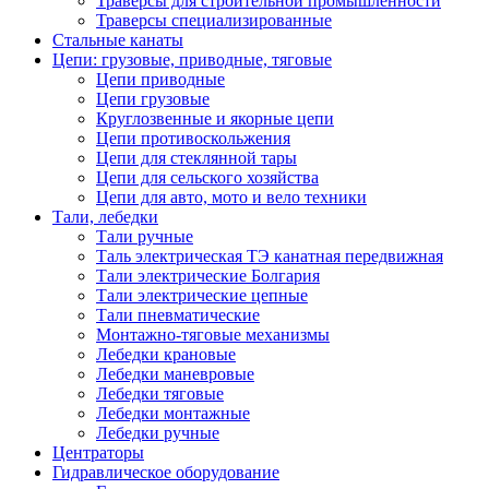
Траверсы для строительной промышленности
Траверсы специализированные
Стальные канаты
Цепи: грузовые, приводные, тяговые
Цепи приводные
Цепи грузовые
Круглозвенные и якорные цепи
Цепи противоскольжения
Цепи для стеклянной тары
Цепи для сельского хозяйства
Цепи для авто, мото и вело техники
Тали, лебедки
Тали ручные
Таль электрическая ТЭ канатная передвижная
Тали электрические Болгария
Тали электрические цепные
Тали пневматические
Монтажно-тяговые механизмы
Лебедки крановые
Лебедки маневровые
Лебедки тяговые
Лебедки монтажные
Лебедки ручные
Центраторы
Гидравлическое оборудование