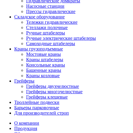
Гидравлические домкраты
Насосные станции
Прессы гидравлические
Складское оборудование
Тележки гидравлические
Cтеллажи полочные
Ручные штабелеры
Ручные электрические штабелеры
Самоходные штабелеры
Краны грузоподъемные
Мостовые краны
Краны штабелеры
Консольные краны
Башенные краны
Краны козловые
Грейферы
Грейферы двухчелюстные
Грейферы многочелюстные
Грейферы клещевые
Троллейные подвески
Барьеры парковочные
Для производителей строп
О компании
Продукция