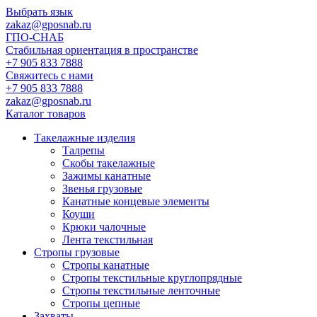
Выбрать язык
zakaz@gposnab.ru
ГПО
-СНАБ
Стабильная ориентация в пространстве
+7 905 833 7888
Свяжитесь с нами
+7 905 833 7888
zakaz@gposnab.ru
Каталог товаров
Такелажные изделия
Талрепы
Скобы такелажные
Зажимы канатные
Звенья грузовые
Канатные концевые элементы
Коуши
Крюки чалочные
Лента текстильная
Стропы грузовые
Стропы канатные
Стропы текстильные круглопрядные
Стропы текстильные ленточные
Стропы цепные
Захваты