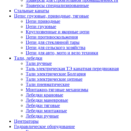
Траверсы для строительной промышленности
Траверсы специализированные
Стальные канаты
Цепи: грузовые, приводные, тяговые
Цепи приводные
Цепи грузовые
Круглозвенные и якорные цепи
Цепи противоскольжения
Цепи для стеклянной тары
Цепи для сельского хозяйства
Цепи для авто, мото и вело техники
Тали, лебедки
Тали ручные
Таль электрическая ТЭ канатная передвижная
Тали электрические Болгария
Тали электрические цепные
Тали пневматические
Монтажно-тяговые механизмы
Лебедки крановые
Лебедки маневровые
Лебедки тяговые
Лебедки монтажные
Лебедки ручные
Центраторы
Гидравлическое оборудование