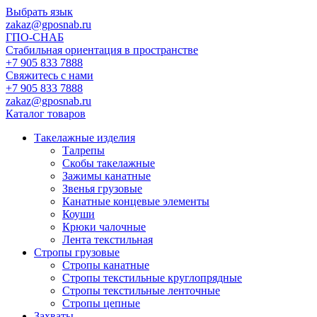
Выбрать язык
zakaz@gposnab.ru
ГПО
-СНАБ
Стабильная ориентация в пространстве
+7 905 833 7888
Свяжитесь с нами
+7 905 833 7888
zakaz@gposnab.ru
Каталог товаров
Такелажные изделия
Талрепы
Скобы такелажные
Зажимы канатные
Звенья грузовые
Канатные концевые элементы
Коуши
Крюки чалочные
Лента текстильная
Стропы грузовые
Стропы канатные
Стропы текстильные круглопрядные
Стропы текстильные ленточные
Стропы цепные
Захваты