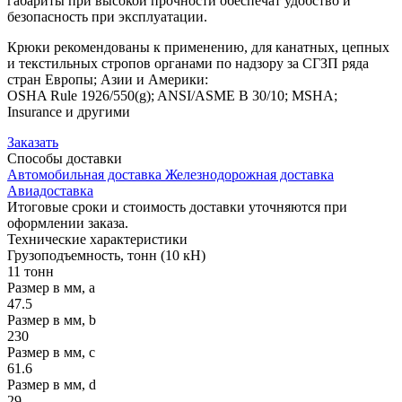
габариты при высокой прочности обеспечат удобство и
безопасность при эксплуатации.
Крюки рекомендованы к применению, для канатных, цепных
и текстильных стропов органами по надзору за СГЗП ряда
стран Европы; Азии и Америки:
OSHA Rule 1926/550(g); ANSI/ASME B 30/10; MSHA;
Insurance и другими
Заказать
Способы
доставки
Автомобильная доставка
Железнодорожная доставка
Авиадоставка
Итоговые сроки и стоимость доставки уточняются при
оформлении заказа.
Технические
характеристики
Грузоподъемность, тонн (10 кН)
11 тонн
Размер в мм, a
47.5
Размер в мм, b
230
Размер в мм, c
61.6
Размер в мм, d
29