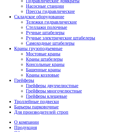
Гидравлические домкраты
Насосные станции
Прессы гидравлические
Складское оборудование
Тележки гидравлические
Cтеллажи полочные
Ручные штабелеры
Ручные электрические штабелеры
Самоходные штабелеры
Краны грузоподъемные
Мостовые краны
Краны штабелеры
Консольные краны
Башенные краны
Краны козловые
Грейферы
Грейферы двухчелюстные
Грейферы многочелюстные
Грейферы клещевые
Троллейные подвески
Барьеры парковочные
Для производителей строп
О компании
Продукция