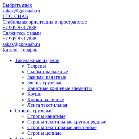
Выбрать язык
zakaz@gposnab.ru
ГПО
-СНАБ
Стабильная ориентация в пространстве
+7 905 833 7888
Свяжитесь с нами
+7 905 833 7888
zakaz@gposnab.ru
Каталог товаров
Такелажные изделия
Талрепы
Скобы такелажные
Зажимы канатные
Звенья грузовые
Канатные концевые элементы
Коуши
Крюки чалочные
Лента текстильная
Стропы грузовые
Стропы канатные
Стропы текстильные круглопрядные
Стропы текстильные ленточные
Стропы цепные
Захваты