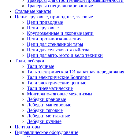
Траверсы для строительной промышленности
Траверсы специализированные
Стальные канаты
Цепи: грузовые, приводные, тяговые
Цепи приводные
Цепи грузовые
Круглозвенные и якорные цепи
Цепи противоскольжения
Цепи для стеклянной тары
Цепи для сельского хозяйства
Цепи для авто, мото и вело техники
Тали, лебедки
Тали ручные
Таль электрическая ТЭ канатная передвижная
Тали электрические Болгария
Тали электрические цепные
Тали пневматические
Монтажно-тяговые механизмы
Лебедки крановые
Лебедки маневровые
Лебедки тяговые
Лебедки монтажные
Лебедки ручные
Центраторы
Гидравлическое оборудование