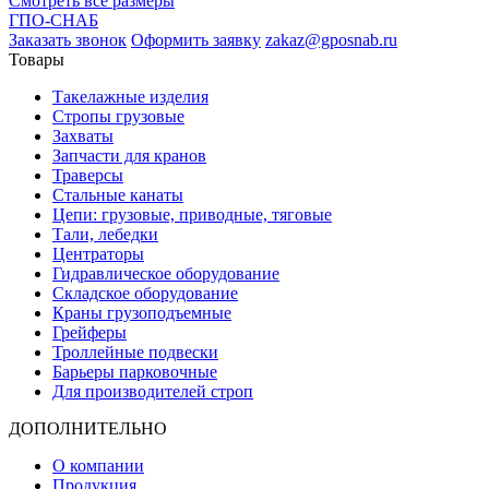
Смотреть все размеры
ГПО-СНАБ
Заказать звонок
Оформить заявку
zakaz@gposnab.ru
Товары
Такелажные изделия
Стропы грузовые
Захваты
Запчасти для кранов
Траверсы
Стальные канаты
Цепи: грузовые, приводные, тяговые
Тали, лебедки
Центраторы
Гидравлическое оборудование
Складское оборудование
Краны грузоподъемные
Грейферы
Троллейные подвески
Барьеры парковочные
Для производителей строп
ДОПОЛНИТЕЛЬНО
О компании
Продукция