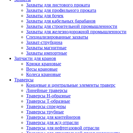
Захваты для листового проката
Захваты для профильного проката
Захваты для бочек
Захваты для кабельных барабанов
Захваты для строительной промышленности
Захваты для железнодорожной промышленности
Специализированные захваты
Захват-струбцина
Захваты магнитные
Захваты импортные
Запчасти для кранов
Крюки крановые
Весы крановые
Колеса крановые
Траверсы
Концевые и центральные элементы траверс
Линейные траверсы
Траверсы Н-образные
Траверсы Т-образные
Траверсы спредеры
Траверсы трубные
Траверсы для контейнеров
Траверсы для ж/д отрасли
Траверсы для нефтегазовой отрасли