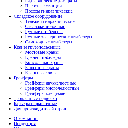
Гидравлические домкраты
Насосные станции
Прессы гидравлические
Складское оборудование
Тележки гидравлические
Cтеллажи полочные
Ручные штабелеры
Ручные электрические штабелеры
Самоходные штабелеры
Краны грузоподъемные
Мостовые краны
Краны штабелеры
Консольные краны
Башенные краны
Краны козловые
Грейферы
Грейферы двухчелюстные
Грейферы многочелюстные
Грейферы клещевые
Троллейные подвески
Барьеры парковочные
Для производителей строп
О компании
Продукция