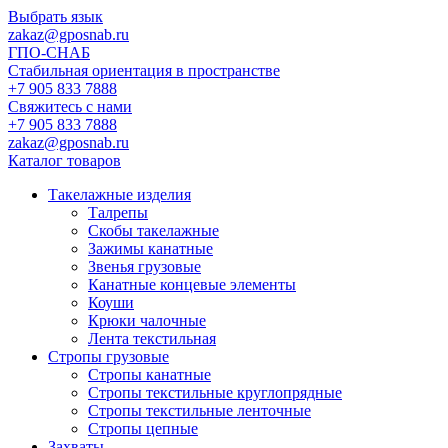
Выбрать язык
zakaz@gposnab.ru
ГПО
-СНАБ
Стабильная ориентация в пространстве
+7 905 833 7888
Свяжитесь с нами
+7 905 833 7888
zakaz@gposnab.ru
Каталог товаров
Такелажные изделия
Талрепы
Скобы такелажные
Зажимы канатные
Звенья грузовые
Канатные концевые элементы
Коуши
Крюки чалочные
Лента текстильная
Стропы грузовые
Стропы канатные
Стропы текстильные круглопрядные
Стропы текстильные ленточные
Стропы цепные
Захваты