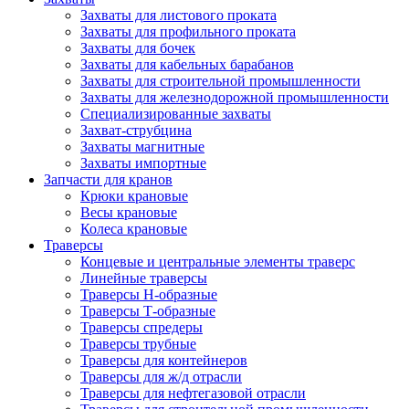
Захваты для листового проката
Захваты для профильного проката
Захваты для бочек
Захваты для кабельных барабанов
Захваты для строительной промышленности
Захваты для железнодорожной промышленности
Специализированные захваты
Захват-струбцина
Захваты магнитные
Захваты импортные
Запчасти для кранов
Крюки крановые
Весы крановые
Колеса крановые
Траверсы
Концевые и центральные элементы траверс
Линейные траверсы
Траверсы Н-образные
Траверсы Т-образные
Траверсы спредеры
Траверсы трубные
Траверсы для контейнеров
Траверсы для ж/д отрасли
Траверсы для нефтегазовой отрасли