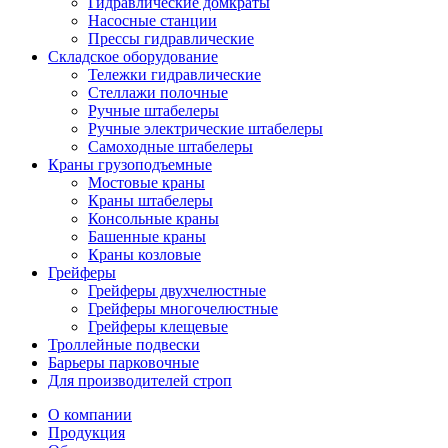
Гидравлические домкраты
Насосные станции
Прессы гидравлические
Складское оборудование
Тележки гидравлические
Cтеллажи полочные
Ручные штабелеры
Ручные электрические штабелеры
Самоходные штабелеры
Краны грузоподъемные
Мостовые краны
Краны штабелеры
Консольные краны
Башенные краны
Краны козловые
Грейферы
Грейферы двухчелюстные
Грейферы многочелюстные
Грейферы клещевые
Троллейные подвески
Барьеры парковочные
Для производителей строп
О компании
Продукция