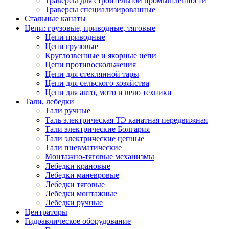
Траверсы для строительной промышленности
Траверсы специализированные
Стальные канаты
Цепи: грузовые, приводные, тяговые
Цепи приводные
Цепи грузовые
Круглозвенные и якорные цепи
Цепи противоскольжения
Цепи для стеклянной тары
Цепи для сельского хозяйства
Цепи для авто, мото и вело техники
Тали, лебедки
Тали ручные
Таль электрическая ТЭ канатная передвижная
Тали электрические Болгария
Тали электрические цепные
Тали пневматические
Монтажно-тяговые механизмы
Лебедки крановые
Лебедки маневровые
Лебедки тяговые
Лебедки монтажные
Лебедки ручные
Центраторы
Гидравлическое оборудование