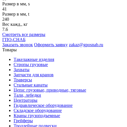
Размер в мм, s
41
Размер в мм, t
240
Вес кажд., кг
7.6
Смотреть все размеры
ГПО-СНАБ
Заказать звонок
Оформить заявку
zakaz@gposnab.ru
Товары
Такелажные изделия
Стропы грузовые
Захваты
Запчасти для кранов
Траверсы
Стальные канаты
Цепи: грузовые, приводные, тяговые
Тали, лебедки
Центраторы
Гидравлическое оборудование
Складское оборудование
Краны грузоподъемные
Грейферы
Троллейные подвески