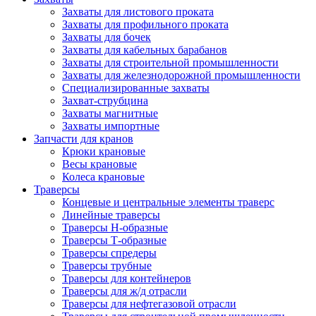
Захваты для листового проката
Захваты для профильного проката
Захваты для бочек
Захваты для кабельных барабанов
Захваты для строительной промышленности
Захваты для железнодорожной промышленности
Специализированные захваты
Захват-струбцина
Захваты магнитные
Захваты импортные
Запчасти для кранов
Крюки крановые
Весы крановые
Колеса крановые
Траверсы
Концевые и центральные элементы траверс
Линейные траверсы
Траверсы Н-образные
Траверсы Т-образные
Траверсы спредеры
Траверсы трубные
Траверсы для контейнеров
Траверсы для ж/д отрасли
Траверсы для нефтегазовой отрасли