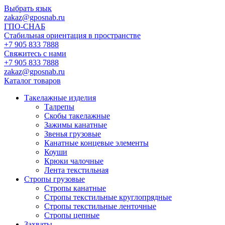
Выбрать язык
zakaz@gposnab.ru
ГПО
-СНАБ
Стабильная ориентация в пространстве
+7 905 833 7888
Свяжитесь с нами
+7 905 833 7888
zakaz@gposnab.ru
Каталог товаров
Такелажные изделия
Талрепы
Скобы такелажные
Зажимы канатные
Звенья грузовые
Канатные концевые элементы
Коуши
Крюки чалочные
Лента текстильная
Стропы грузовые
Стропы канатные
Стропы текстильные круглопрядные
Стропы текстильные ленточные
Стропы цепные
Захваты