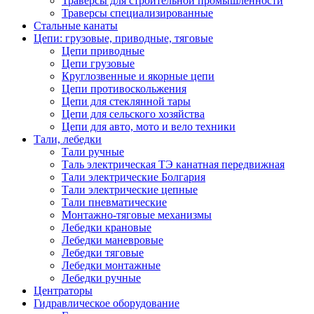
Траверсы для строительной промышленности
Траверсы специализированные
Стальные канаты
Цепи: грузовые, приводные, тяговые
Цепи приводные
Цепи грузовые
Круглозвенные и якорные цепи
Цепи противоскольжения
Цепи для стеклянной тары
Цепи для сельского хозяйства
Цепи для авто, мото и вело техники
Тали, лебедки
Тали ручные
Таль электрическая ТЭ канатная передвижная
Тали электрические Болгария
Тали электрические цепные
Тали пневматические
Монтажно-тяговые механизмы
Лебедки крановые
Лебедки маневровые
Лебедки тяговые
Лебедки монтажные
Лебедки ручные
Центраторы
Гидравлическое оборудование