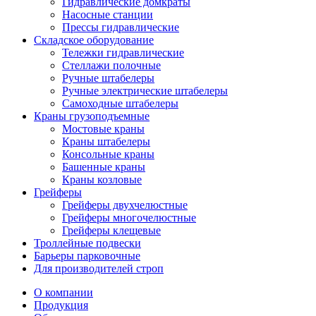
Гидравлические домкраты
Насосные станции
Прессы гидравлические
Складское оборудование
Тележки гидравлические
Cтеллажи полочные
Ручные штабелеры
Ручные электрические штабелеры
Самоходные штабелеры
Краны грузоподъемные
Мостовые краны
Краны штабелеры
Консольные краны
Башенные краны
Краны козловые
Грейферы
Грейферы двухчелюстные
Грейферы многочелюстные
Грейферы клещевые
Троллейные подвески
Барьеры парковочные
Для производителей строп
О компании
Продукция