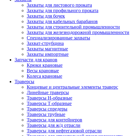
Захваты для листового проката
Захваты для профильного проката
Захваты для бочек
Захваты для кабельных барабанов
Захваты для строительной промышленности
Захваты для железнодорожной промышленности
Специализированные захваты
Захват-струбцина
Захваты магнитные
Захваты импортные
Запчасти для кранов
Крюки крановые
Весы крановые
Колеса крановые
Траверсы
Концевые и центральные элементы траверс
Линейные траверсы
Траверсы Н-образные
Траверсы Т-образные
Траверсы спредеры
Траверсы трубные
Траверсы для контейнеров
Траверсы для ж/д отрасли
Траверсы для нефтегазовой отрасли