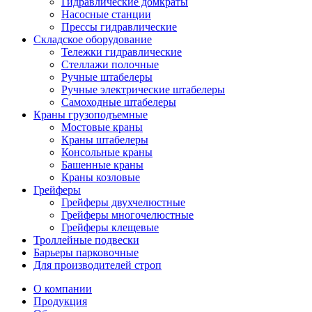
Гидравлические домкраты
Насосные станции
Прессы гидравлические
Складское оборудование
Тележки гидравлические
Cтеллажи полочные
Ручные штабелеры
Ручные электрические штабелеры
Самоходные штабелеры
Краны грузоподъемные
Мостовые краны
Краны штабелеры
Консольные краны
Башенные краны
Краны козловые
Грейферы
Грейферы двухчелюстные
Грейферы многочелюстные
Грейферы клещевые
Троллейные подвески
Барьеры парковочные
Для производителей строп
О компании
Продукция