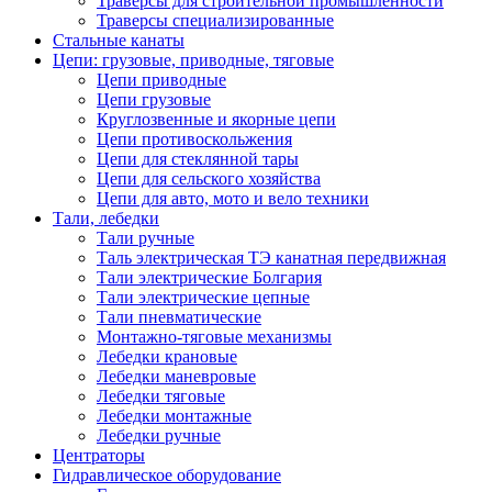
Траверсы для строительной промышленности
Траверсы специализированные
Стальные канаты
Цепи: грузовые, приводные, тяговые
Цепи приводные
Цепи грузовые
Круглозвенные и якорные цепи
Цепи противоскольжения
Цепи для стеклянной тары
Цепи для сельского хозяйства
Цепи для авто, мото и вело техники
Тали, лебедки
Тали ручные
Таль электрическая ТЭ канатная передвижная
Тали электрические Болгария
Тали электрические цепные
Тали пневматические
Монтажно-тяговые механизмы
Лебедки крановые
Лебедки маневровые
Лебедки тяговые
Лебедки монтажные
Лебедки ручные
Центраторы
Гидравлическое оборудование