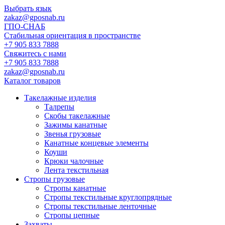
Выбрать язык
zakaz@gposnab.ru
ГПО
-СНАБ
Стабильная ориентация в пространстве
+7 905 833 7888
Свяжитесь с нами
+7 905 833 7888
zakaz@gposnab.ru
Каталог товаров
Такелажные изделия
Талрепы
Скобы такелажные
Зажимы канатные
Звенья грузовые
Канатные концевые элементы
Коуши
Крюки чалочные
Лента текстильная
Стропы грузовые
Стропы канатные
Стропы текстильные круглопрядные
Стропы текстильные ленточные
Стропы цепные
Захваты