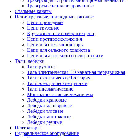
Траверсы для строительной промышленности
Траверсы специализированные
Стальные канаты
Цепи: грузовые, приводные, тяговые
Цепи приводные
Цепи грузовые
Круглозвенные и якорные цепи
Цепи противоскольжения
Цепи для стеклянной тары
Цепи для сельского хозяйства
Цепи для авто, мото и вело техники
Тали, лебедки
Тали ручные
Таль электрическая ТЭ канатная передвижная
Тали электрические Болгария
Тали электрические цепные
Тали пневматические
Монтажно-тяговые механизмы
Лебедки крановые
Лебедки маневровые
Лебедки тяговые
Лебедки монтажные
Лебедки ручные
Центраторы
Гидравлическое оборудование