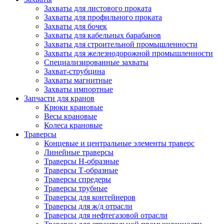
Захваты для листового проката
Захваты для профильного проката
Захваты для бочек
Захваты для кабельных барабанов
Захваты для строительной промышленности
Захваты для железнодорожной промышленности
Специализированные захваты
Захват-струбцина
Захваты магнитные
Захваты импортные
Запчасти для кранов
Крюки крановые
Весы крановые
Колеса крановые
Траверсы
Концевые и центральные элементы траверс
Линейные траверсы
Траверсы Н-образные
Траверсы Т-образные
Траверсы спредеры
Траверсы трубные
Траверсы для контейнеров
Траверсы для ж/д отрасли
Траверсы для нефтегазовой отрасли