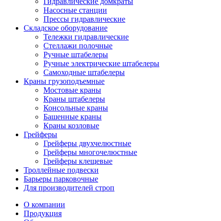
Гидравлические домкраты
Насосные станции
Прессы гидравлические
Складское оборудование
Тележки гидравлические
Cтеллажи полочные
Ручные штабелеры
Ручные электрические штабелеры
Самоходные штабелеры
Краны грузоподъемные
Мостовые краны
Краны штабелеры
Консольные краны
Башенные краны
Краны козловые
Грейферы
Грейферы двухчелюстные
Грейферы многочелюстные
Грейферы клещевые
Троллейные подвески
Барьеры парковочные
Для производителей строп
О компании
Продукция