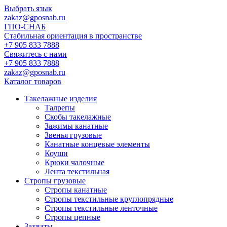
Выбрать язык
zakaz@gposnab.ru
ГПО
-СНАБ
Стабильная ориентация в пространстве
+7 905 833 7888
Свяжитесь с нами
+7 905 833 7888
zakaz@gposnab.ru
Каталог товаров
Такелажные изделия
Талрепы
Скобы такелажные
Зажимы канатные
Звенья грузовые
Канатные концевые элементы
Коуши
Крюки чалочные
Лента текстильная
Стропы грузовые
Стропы канатные
Стропы текстильные круглопрядные
Стропы текстильные ленточные
Стропы цепные
Захваты