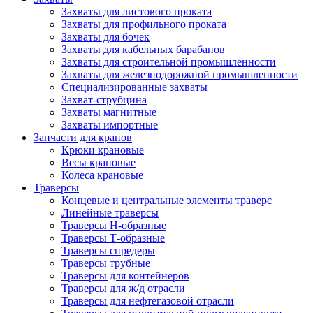
Захваты для листового проката
Захваты для профильного проката
Захваты для бочек
Захваты для кабельных барабанов
Захваты для строительной промышленности
Захваты для железнодорожной промышленности
Специализированные захваты
Захват-струбцина
Захваты магнитные
Захваты импортные
Запчасти для кранов
Крюки крановые
Весы крановые
Колеса крановые
Траверсы
Концевые и центральные элементы траверс
Линейные траверсы
Траверсы Н-образные
Траверсы Т-образные
Траверсы спредеры
Траверсы трубные
Траверсы для контейнеров
Траверсы для ж/д отрасли
Траверсы для нефтегазовой отрасли