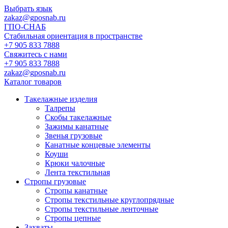
Выбрать язык
zakaz@gposnab.ru
ГПО
-СНАБ
Стабильная ориентация в пространстве
+7 905 833 7888
Свяжитесь с нами
+7 905 833 7888
zakaz@gposnab.ru
Каталог товаров
Такелажные изделия
Талрепы
Скобы такелажные
Зажимы канатные
Звенья грузовые
Канатные концевые элементы
Коуши
Крюки чалочные
Лента текстильная
Стропы грузовые
Стропы канатные
Стропы текстильные круглопрядные
Стропы текстильные ленточные
Стропы цепные
Захваты