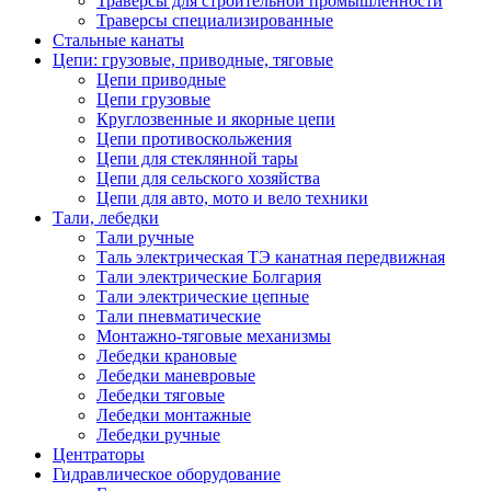
Траверсы для строительной промышленности
Траверсы специализированные
Стальные канаты
Цепи: грузовые, приводные, тяговые
Цепи приводные
Цепи грузовые
Круглозвенные и якорные цепи
Цепи противоскольжения
Цепи для стеклянной тары
Цепи для сельского хозяйства
Цепи для авто, мото и вело техники
Тали, лебедки
Тали ручные
Таль электрическая ТЭ канатная передвижная
Тали электрические Болгария
Тали электрические цепные
Тали пневматические
Монтажно-тяговые механизмы
Лебедки крановые
Лебедки маневровые
Лебедки тяговые
Лебедки монтажные
Лебедки ручные
Центраторы
Гидравлическое оборудование