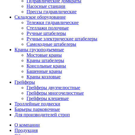
Гидравлические домкраты
Насосные станции
Прессы гидравлические
Складское оборудование
Тележки гидравлические
Cтеллажи полочные
Ручные штабелеры
Ручные электрические штабелеры
Самоходные штабелеры
Краны грузоподъемные
Мостовые краны
Краны штабелеры
Консольные краны
Башенные краны
Краны козловые
Грейферы
Грейферы двухчелюстные
Грейферы многочелюстные
Грейферы клещевые
Троллейные подвески
Барьеры парковочные
Для производителей строп
О компании
Продукция