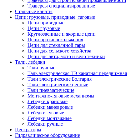
Траверсы для строительной промышленности
Траверсы специализированные
Стальные канаты
Цепи: грузовые, приводные, тяговые
Цепи приводные
Цепи грузовые
Круглозвенные и якорные цепи
Цепи противоскольжения
Цепи для стеклянной тары
Цепи для сельского хозяйства
Цепи для авто, мото и вело техники
Тали, лебедки
Тали ручные
Таль электрическая ТЭ канатная передвижная
Тали электрические Болгария
Тали электрические цепные
Тали пневматические
Монтажно-тяговые механизмы
Лебедки крановые
Лебедки маневровые
Лебедки тяговые
Лебедки монтажные
Лебедки ручные
Центраторы
Гидравлическое оборудование