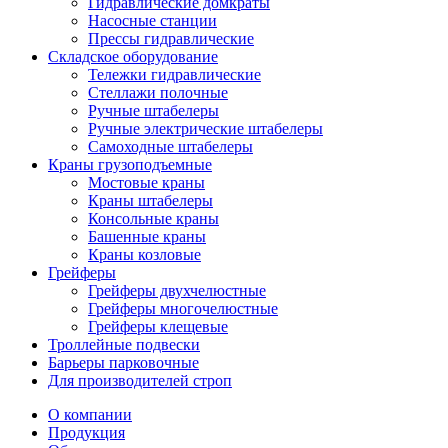
Гидравлические домкраты
Насосные станции
Прессы гидравлические
Складское оборудование
Тележки гидравлические
Cтеллажи полочные
Ручные штабелеры
Ручные электрические штабелеры
Самоходные штабелеры
Краны грузоподъемные
Мостовые краны
Краны штабелеры
Консольные краны
Башенные краны
Краны козловые
Грейферы
Грейферы двухчелюстные
Грейферы многочелюстные
Грейферы клещевые
Троллейные подвески
Барьеры парковочные
Для производителей строп
О компании
Продукция