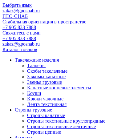
Выбрать язык
zakaz@gposnab.ru
ГПО
-СНАБ
Стабильная ориентация в пространстве
+7 905 833 7888
Свяжитесь с нами
+7 905 833 7888
zakaz@gposnab.ru
Каталог товаров
Такелажные изделия
Талрепы
Скобы такелажные
Зажимы канатные
Звенья грузовые
Канатные концевые элементы
Коуши
Крюки чалочные
Лента текстильная
Стропы грузовые
Стропы канатные
Стропы текстильные круглопрядные
Стропы текстильные ленточные
Стропы цепные
Захваты