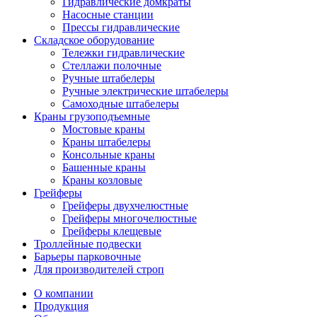
Гидравлические домкраты
Насосные станции
Прессы гидравлические
Складское оборудование
Тележки гидравлические
Cтеллажи полочные
Ручные штабелеры
Ручные электрические штабелеры
Самоходные штабелеры
Краны грузоподъемные
Мостовые краны
Краны штабелеры
Консольные краны
Башенные краны
Краны козловые
Грейферы
Грейферы двухчелюстные
Грейферы многочелюстные
Грейферы клещевые
Троллейные подвески
Барьеры парковочные
Для производителей строп
О компании
Продукция