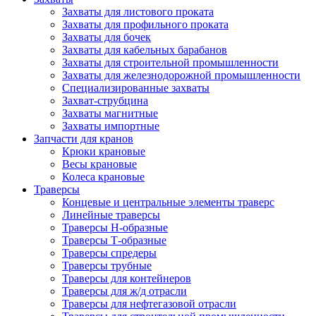
Захваты для листового проката
Захваты для профильного проката
Захваты для бочек
Захваты для кабельных барабанов
Захваты для строительной промышленности
Захваты для железнодорожной промышленности
Специализированные захваты
Захват-струбцина
Захваты магнитные
Захваты импортные
Запчасти для кранов
Крюки крановые
Весы крановые
Колеса крановые
Траверсы
Концевые и центральные элементы траверс
Линейные траверсы
Траверсы Н-образные
Траверсы Т-образные
Траверсы спредеры
Траверсы трубные
Траверсы для контейнеров
Траверсы для ж/д отрасли
Траверсы для нефтегазовой отрасли