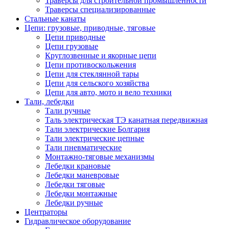
Траверсы для строительной промышленности
Траверсы специализированные
Стальные канаты
Цепи: грузовые, приводные, тяговые
Цепи приводные
Цепи грузовые
Круглозвенные и якорные цепи
Цепи противоскольжения
Цепи для стеклянной тары
Цепи для сельского хозяйства
Цепи для авто, мото и вело техники
Тали, лебедки
Тали ручные
Таль электрическая ТЭ канатная передвижная
Тали электрические Болгария
Тали электрические цепные
Тали пневматические
Монтажно-тяговые механизмы
Лебедки крановые
Лебедки маневровые
Лебедки тяговые
Лебедки монтажные
Лебедки ручные
Центраторы
Гидравлическое оборудование