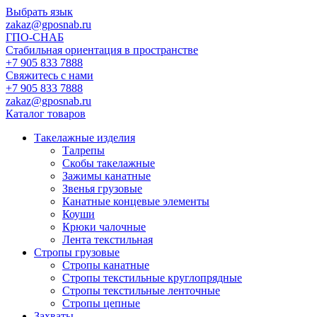
Выбрать язык
zakaz@gposnab.ru
ГПО
-СНАБ
Стабильная ориентация в пространстве
+7 905 833 7888
Свяжитесь с нами
+7 905 833 7888
zakaz@gposnab.ru
Каталог товаров
Такелажные изделия
Талрепы
Скобы такелажные
Зажимы канатные
Звенья грузовые
Канатные концевые элементы
Коуши
Крюки чалочные
Лента текстильная
Стропы грузовые
Стропы канатные
Стропы текстильные круглопрядные
Стропы текстильные ленточные
Стропы цепные
Захваты