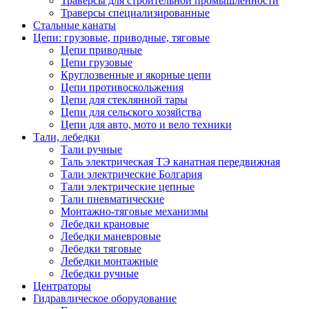
Траверсы для строительной промышленности
Траверсы специализированные
Стальные канаты
Цепи: грузовые, приводные, тяговые
Цепи приводные
Цепи грузовые
Круглозвенные и якорные цепи
Цепи противоскольжения
Цепи для стеклянной тары
Цепи для сельского хозяйства
Цепи для авто, мото и вело техники
Тали, лебедки
Тали ручные
Таль электрическая ТЭ канатная передвижная
Тали электрические Болгария
Тали электрические цепные
Тали пневматические
Монтажно-тяговые механизмы
Лебедки крановые
Лебедки маневровые
Лебедки тяговые
Лебедки монтажные
Лебедки ручные
Центраторы
Гидравлическое оборудование