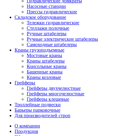
Гидравлические домкраты
Насосные станции
Прессы гидравлические
Складское оборудование
Тележки гидравлические
Cтеллажи полочные
Ручные штабелеры
Ручные электрические штабелеры
Самоходные штабелеры
Краны грузоподъемные
Мостовые краны
Краны штабелеры
Консольные краны
Башенные краны
Краны козловые
Грейферы
Грейферы двухчелюстные
Грейферы многочелюстные
Грейферы клещевые
Троллейные подвески
Барьеры парковочные
Для производителей строп
О компании
Продукция