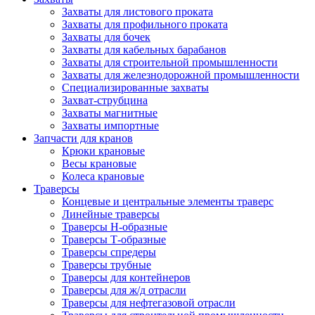
Захваты для листового проката
Захваты для профильного проката
Захваты для бочек
Захваты для кабельных барабанов
Захваты для строительной промышленности
Захваты для железнодорожной промышленности
Специализированные захваты
Захват-струбцина
Захваты магнитные
Захваты импортные
Запчасти для кранов
Крюки крановые
Весы крановые
Колеса крановые
Траверсы
Концевые и центральные элементы траверс
Линейные траверсы
Траверсы Н-образные
Траверсы Т-образные
Траверсы спредеры
Траверсы трубные
Траверсы для контейнеров
Траверсы для ж/д отрасли
Траверсы для нефтегазовой отрасли