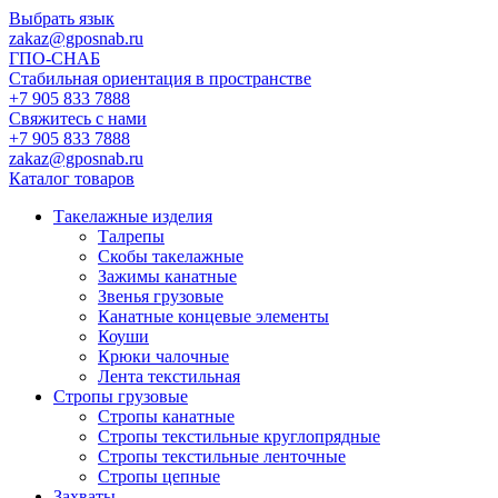
Выбрать язык
zakaz@gposnab.ru
ГПО
-СНАБ
Стабильная ориентация в пространстве
+7 905 833 7888
Свяжитесь с нами
+7 905 833 7888
zakaz@gposnab.ru
Каталог товаров
Такелажные изделия
Талрепы
Скобы такелажные
Зажимы канатные
Звенья грузовые
Канатные концевые элементы
Коуши
Крюки чалочные
Лента текстильная
Стропы грузовые
Стропы канатные
Стропы текстильные круглопрядные
Стропы текстильные ленточные
Стропы цепные
Захваты