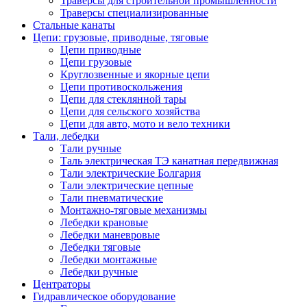
Траверсы для строительной промышленности
Траверсы специализированные
Стальные канаты
Цепи: грузовые, приводные, тяговые
Цепи приводные
Цепи грузовые
Круглозвенные и якорные цепи
Цепи противоскольжения
Цепи для стеклянной тары
Цепи для сельского хозяйства
Цепи для авто, мото и вело техники
Тали, лебедки
Тали ручные
Таль электрическая ТЭ канатная передвижная
Тали электрические Болгария
Тали электрические цепные
Тали пневматические
Монтажно-тяговые механизмы
Лебедки крановые
Лебедки маневровые
Лебедки тяговые
Лебедки монтажные
Лебедки ручные
Центраторы
Гидравлическое оборудование