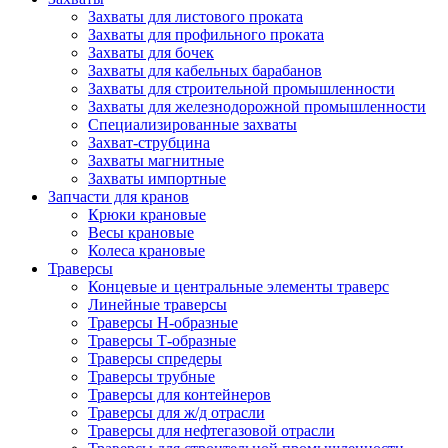
Захваты для листового проката
Захваты для профильного проката
Захваты для бочек
Захваты для кабельных барабанов
Захваты для строительной промышленности
Захваты для железнодорожной промышленности
Специализированные захваты
Захват-струбцина
Захваты магнитные
Захваты импортные
Запчасти для кранов
Крюки крановые
Весы крановые
Колеса крановые
Траверсы
Концевые и центральные элементы траверс
Линейные траверсы
Траверсы Н-образные
Траверсы Т-образные
Траверсы спредеры
Траверсы трубные
Траверсы для контейнеров
Траверсы для ж/д отрасли
Траверсы для нефтегазовой отрасли