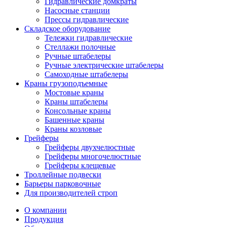
Гидравлические домкраты
Насосные станции
Прессы гидравлические
Складское оборудование
Тележки гидравлические
Cтеллажи полочные
Ручные штабелеры
Ручные электрические штабелеры
Самоходные штабелеры
Краны грузоподъемные
Мостовые краны
Краны штабелеры
Консольные краны
Башенные краны
Краны козловые
Грейферы
Грейферы двухчелюстные
Грейферы многочелюстные
Грейферы клещевые
Троллейные подвески
Барьеры парковочные
Для производителей строп
О компании
Продукция