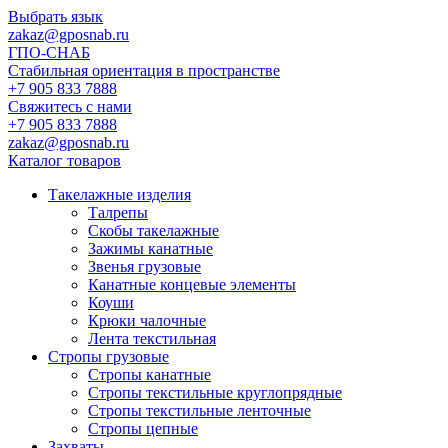
Выбрать язык
zakaz@gposnab.ru
ГПО
-СНАБ
Стабильная ориентация в пространстве
+7 905 833 7888
Свяжитесь с нами
+7 905 833 7888
zakaz@gposnab.ru
Каталог товаров
Такелажные изделия
Талрепы
Скобы такелажные
Зажимы канатные
Звенья грузовые
Канатные концевые элементы
Коуши
Крюки чалочные
Лента текстильная
Стропы грузовые
Стропы канатные
Стропы текстильные круглопрядные
Стропы текстильные ленточные
Стропы цепные
Захваты