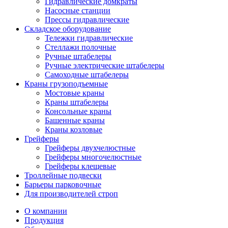
Гидравлические домкраты
Насосные станции
Прессы гидравлические
Складское оборудование
Тележки гидравлические
Cтеллажи полочные
Ручные штабелеры
Ручные электрические штабелеры
Самоходные штабелеры
Краны грузоподъемные
Мостовые краны
Краны штабелеры
Консольные краны
Башенные краны
Краны козловые
Грейферы
Грейферы двухчелюстные
Грейферы многочелюстные
Грейферы клещевые
Троллейные подвески
Барьеры парковочные
Для производителей строп
О компании
Продукция