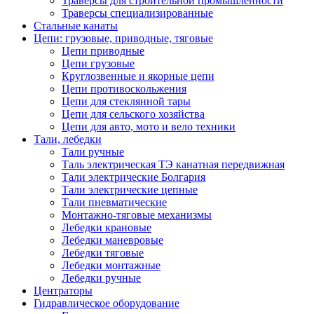
Траверсы для строительной промышленности
Траверсы специализированные
Стальные канаты
Цепи: грузовые, приводные, тяговые
Цепи приводные
Цепи грузовые
Круглозвенные и якорные цепи
Цепи противоскольжения
Цепи для стеклянной тары
Цепи для сельского хозяйства
Цепи для авто, мото и вело техники
Тали, лебедки
Тали ручные
Таль электрическая ТЭ канатная передвижная
Тали электрические Болгария
Тали электрические цепные
Тали пневматические
Монтажно-тяговые механизмы
Лебедки крановые
Лебедки маневровые
Лебедки тяговые
Лебедки монтажные
Лебедки ручные
Центраторы
Гидравлическое оборудование