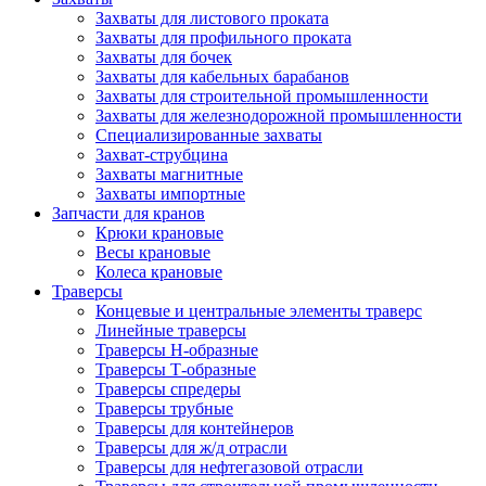
Захваты для листового проката
Захваты для профильного проката
Захваты для бочек
Захваты для кабельных барабанов
Захваты для строительной промышленности
Захваты для железнодорожной промышленности
Специализированные захваты
Захват-струбцина
Захваты магнитные
Захваты импортные
Запчасти для кранов
Крюки крановые
Весы крановые
Колеса крановые
Траверсы
Концевые и центральные элементы траверс
Линейные траверсы
Траверсы Н-образные
Траверсы Т-образные
Траверсы спредеры
Траверсы трубные
Траверсы для контейнеров
Траверсы для ж/д отрасли
Траверсы для нефтегазовой отрасли