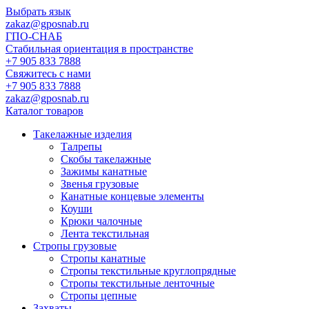
Выбрать язык
zakaz@gposnab.ru
ГПО
-СНАБ
Стабильная ориентация в пространстве
+7 905 833 7888
Свяжитесь с нами
+7 905 833 7888
zakaz@gposnab.ru
Каталог товаров
Такелажные изделия
Талрепы
Скобы такелажные
Зажимы канатные
Звенья грузовые
Канатные концевые элементы
Коуши
Крюки чалочные
Лента текстильная
Стропы грузовые
Стропы канатные
Стропы текстильные круглопрядные
Стропы текстильные ленточные
Стропы цепные
Захваты