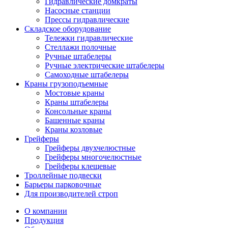
Гидравлические домкраты
Насосные станции
Прессы гидравлические
Складское оборудование
Тележки гидравлические
Cтеллажи полочные
Ручные штабелеры
Ручные электрические штабелеры
Самоходные штабелеры
Краны грузоподъемные
Мостовые краны
Краны штабелеры
Консольные краны
Башенные краны
Краны козловые
Грейферы
Грейферы двухчелюстные
Грейферы многочелюстные
Грейферы клещевые
Троллейные подвески
Барьеры парковочные
Для производителей строп
О компании
Продукция