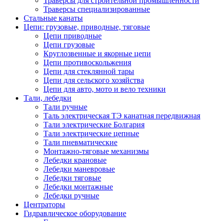
Траверсы для строительной промышленности
Траверсы специализированные
Стальные канаты
Цепи: грузовые, приводные, тяговые
Цепи приводные
Цепи грузовые
Круглозвенные и якорные цепи
Цепи противоскольжения
Цепи для стеклянной тары
Цепи для сельского хозяйства
Цепи для авто, мото и вело техники
Тали, лебедки
Тали ручные
Таль электрическая ТЭ канатная передвижная
Тали электрические Болгария
Тали электрические цепные
Тали пневматические
Монтажно-тяговые механизмы
Лебедки крановые
Лебедки маневровые
Лебедки тяговые
Лебедки монтажные
Лебедки ручные
Центраторы
Гидравлическое оборудование