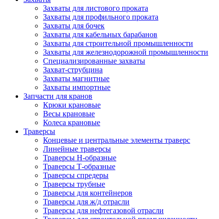
Захваты для листового проката
Захваты для профильного проката
Захваты для бочек
Захваты для кабельных барабанов
Захваты для строительной промышленности
Захваты для железнодорожной промышленности
Специализированные захваты
Захват-струбцина
Захваты магнитные
Захваты импортные
Запчасти для кранов
Крюки крановые
Весы крановые
Колеса крановые
Траверсы
Концевые и центральные элементы траверс
Линейные траверсы
Траверсы Н-образные
Траверсы Т-образные
Траверсы спредеры
Траверсы трубные
Траверсы для контейнеров
Траверсы для ж/д отрасли
Траверсы для нефтегазовой отрасли