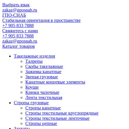
Выбрать язык
zakaz@gposnab.ru
ГПО
-СНАБ
Стабильная ориентация в пространстве
+7 905 833 7888
Свяжитесь с нами
+7 905 833 7888
zakaz@gposnab.ru
Каталог товаров
Такелажные изделия
Талрепы
Скобы такелажные
Зажимы канатные
Звенья грузовые
Канатные концевые элементы
Коуши
Крюки чалочные
Лента текстильная
Стропы грузовые
Стропы канатные
Стропы текстильные круглопрядные
Стропы текстильные ленточные
Стропы цепные
Захваты