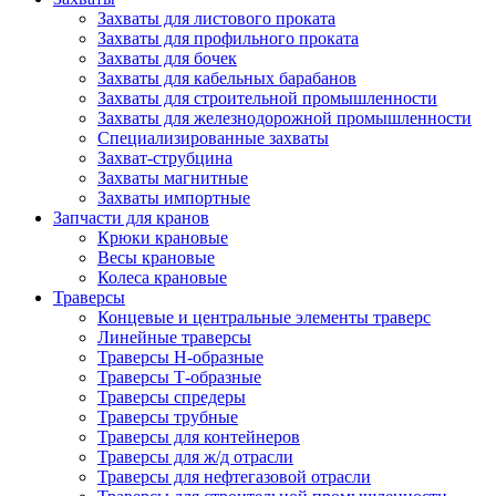
Захваты для листового проката
Захваты для профильного проката
Захваты для бочек
Захваты для кабельных барабанов
Захваты для строительной промышленности
Захваты для железнодорожной промышленности
Специализированные захваты
Захват-струбцина
Захваты магнитные
Захваты импортные
Запчасти для кранов
Крюки крановые
Весы крановые
Колеса крановые
Траверсы
Концевые и центральные элементы траверс
Линейные траверсы
Траверсы Н-образные
Траверсы Т-образные
Траверсы спредеры
Траверсы трубные
Траверсы для контейнеров
Траверсы для ж/д отрасли
Траверсы для нефтегазовой отрасли