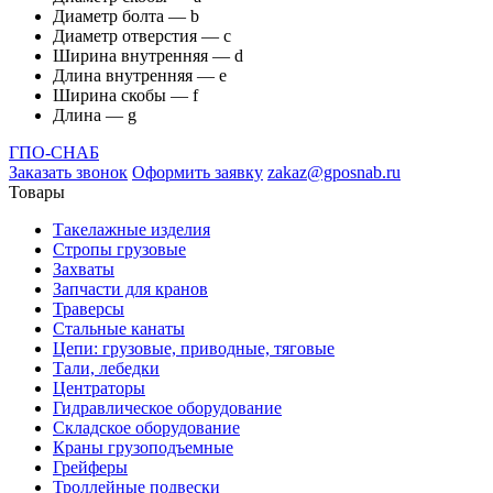
Диаметр болта — b
Диаметр отверстия — с
Ширина внутренняя — d
Длина внутренняя — е
Ширина скобы — f
Длина — g
ГПО-СНАБ
Заказать звонок
Оформить заявку
zakaz@gposnab.ru
Товары
Такелажные изделия
Стропы грузовые
Захваты
Запчасти для кранов
Траверсы
Стальные канаты
Цепи: грузовые, приводные, тяговые
Тали, лебедки
Центраторы
Гидравлическое оборудование
Складское оборудование
Краны грузоподъемные
Грейферы
Троллейные подвески