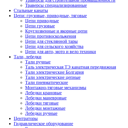
Траверсы для строительной промышленности
Траверсы специализированные
Стальные канаты
Цепи: грузовые, приводные, тяговые
Цепи приводные
Цепи грузовые
Круглозвенные и якорные цепи
Цепи противоскольжения
Цепи для стеклянной тары
Цепи для сельского хозяйства
Цепи для авто, мото и вело техники
Тали, лебедки
Тали ручные
Таль электрическая ТЭ канатная передвижная
Тали электрические Болгария
Тали электрические цепные
Тали пневматические
Монтажно-тяговые механизмы
Лебедки крановые
Лебедки маневровые
Лебедки тяговые
Лебедки монтажные
Лебедки ручные
Центраторы
Гидравлическое оборудование