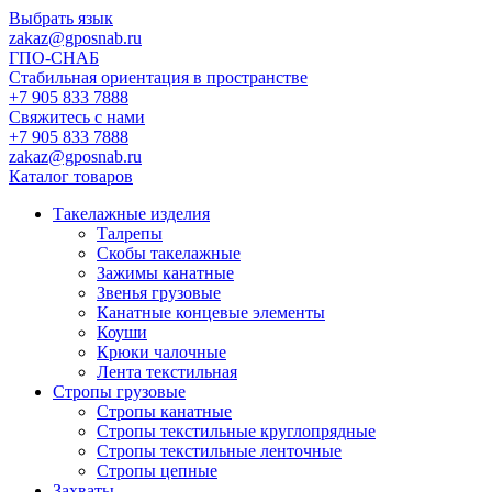
Выбрать язык
zakaz@gposnab.ru
ГПО
-СНАБ
Стабильная ориентация в пространстве
+7 905 833 7888
Свяжитесь с нами
+7 905 833 7888
zakaz@gposnab.ru
Каталог товаров
Такелажные изделия
Талрепы
Скобы такелажные
Зажимы канатные
Звенья грузовые
Канатные концевые элементы
Коуши
Крюки чалочные
Лента текстильная
Стропы грузовые
Стропы канатные
Стропы текстильные круглопрядные
Стропы текстильные ленточные
Стропы цепные
Захваты