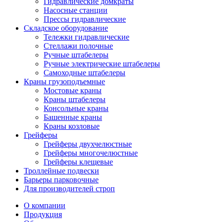
Гидравлические домкраты
Насосные станции
Прессы гидравлические
Складское оборудование
Тележки гидравлические
Cтеллажи полочные
Ручные штабелеры
Ручные электрические штабелеры
Самоходные штабелеры
Краны грузоподъемные
Мостовые краны
Краны штабелеры
Консольные краны
Башенные краны
Краны козловые
Грейферы
Грейферы двухчелюстные
Грейферы многочелюстные
Грейферы клещевые
Троллейные подвески
Барьеры парковочные
Для производителей строп
О компании
Продукция