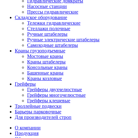
Гидравлические домкраты
Насосные станции
Прессы гидравлические
Складское оборудование
Тележки гидравлические
Cтеллажи полочные
Ручные штабелеры
Ручные электрические штабелеры
Самоходные штабелеры
Краны грузоподъемные
Мостовые краны
Краны штабелеры
Консольные краны
Башенные краны
Краны козловые
Грейферы
Грейферы двухчелюстные
Грейферы многочелюстные
Грейферы клещевые
Троллейные подвески
Барьеры парковочные
Для производителей строп
О компании
Продукция