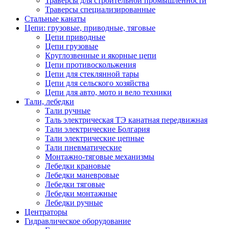
Траверсы для строительной промышленности
Траверсы специализированные
Стальные канаты
Цепи: грузовые, приводные, тяговые
Цепи приводные
Цепи грузовые
Круглозвенные и якорные цепи
Цепи противоскольжения
Цепи для стеклянной тары
Цепи для сельского хозяйства
Цепи для авто, мото и вело техники
Тали, лебедки
Тали ручные
Таль электрическая ТЭ канатная передвижная
Тали электрические Болгария
Тали электрические цепные
Тали пневматические
Монтажно-тяговые механизмы
Лебедки крановые
Лебедки маневровые
Лебедки тяговые
Лебедки монтажные
Лебедки ручные
Центраторы
Гидравлическое оборудование