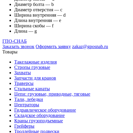
Диаметр болта — b
Диаметр отверстия — с
Ширина внутренняя — d
Длина внутренняя — е
Ширина скобы — f
Длина — g
ГПО-СНАБ
Заказать звонок
Оформить заявку
zakaz@gposnab.ru
Товары
Такелажные изделия
Стропы грузовые
Захваты
Запчасти для кранов
Траверсы
Стальные канаты
Цепи: грузовые, приводные, тяговые
Тали, лебедки
Центраторы
Гидравлическое оборудование
Складское оборудование
Краны грузоподъемные
Грейферы
Троллейные подвески