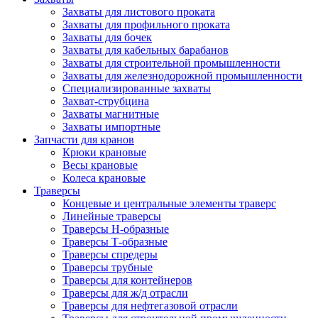
Захваты для листового проката
Захваты для профильного проката
Захваты для бочек
Захваты для кабельных барабанов
Захваты для строительной промышленности
Захваты для железнодорожной промышленности
Специализированные захваты
Захват-струбцина
Захваты магнитные
Захваты импортные
Запчасти для кранов
Крюки крановые
Весы крановые
Колеса крановые
Траверсы
Концевые и центральные элементы траверс
Линейные траверсы
Траверсы Н-образные
Траверсы Т-образные
Траверсы спредеры
Траверсы трубные
Траверсы для контейнеров
Траверсы для ж/д отрасли
Траверсы для нефтегазовой отрасли