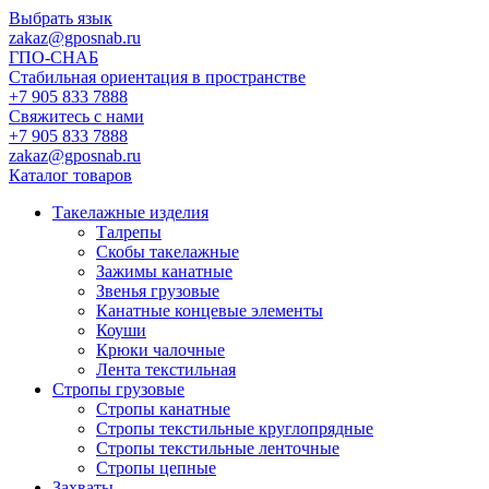
Выбрать язык
zakaz@gposnab.ru
ГПО
-СНАБ
Стабильная ориентация в пространстве
+7 905 833 7888
Свяжитесь с нами
+7 905 833 7888
zakaz@gposnab.ru
Каталог товаров
Такелажные изделия
Талрепы
Скобы такелажные
Зажимы канатные
Звенья грузовые
Канатные концевые элементы
Коуши
Крюки чалочные
Лента текстильная
Стропы грузовые
Стропы канатные
Стропы текстильные круглопрядные
Стропы текстильные ленточные
Стропы цепные
Захваты