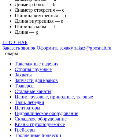
Диаметр болта — b
Диаметр отверстия — с
Ширина внутренняя — d
Длина внутренняя — е
Ширина скобы — f
Длина — g
ГПО-СНАБ
Заказать звонок
Оформить заявку
zakaz@gposnab.ru
Товары
Такелажные изделия
Стропы грузовые
Захваты
Запчасти для кранов
Траверсы
Стальные канаты
Цепи: грузовые, приводные, тяговые
Тали, лебедки
Центраторы
Гидравлическое оборудование
Складское оборудование
Краны грузоподъемные
Грейферы
Троллейные подвески