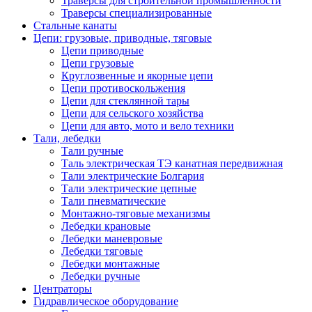
Траверсы для строительной промышленности
Траверсы специализированные
Стальные канаты
Цепи: грузовые, приводные, тяговые
Цепи приводные
Цепи грузовые
Круглозвенные и якорные цепи
Цепи противоскольжения
Цепи для стеклянной тары
Цепи для сельского хозяйства
Цепи для авто, мото и вело техники
Тали, лебедки
Тали ручные
Таль электрическая ТЭ канатная передвижная
Тали электрические Болгария
Тали электрические цепные
Тали пневматические
Монтажно-тяговые механизмы
Лебедки крановые
Лебедки маневровые
Лебедки тяговые
Лебедки монтажные
Лебедки ручные
Центраторы
Гидравлическое оборудование