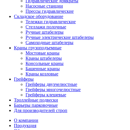
Гидравлические домкраты
Насосные станции
Прессы гидравлические
Складское оборудование
Тележки гидравлические
Cтеллажи полочные
Ручные штабелеры
Ручные электрические штабелеры
Самоходные штабелеры
Краны грузоподъемные
Мостовые краны
Краны штабелеры
Консольные краны
Башенные краны
Краны козловые
Грейферы
Грейферы двухчелюстные
Грейферы многочелюстные
Грейферы клещевые
Троллейные подвески
Барьеры парковочные
Для производителей строп
О компании
Продукция