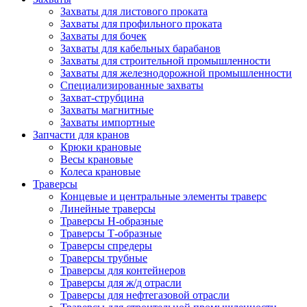
Захваты для листового проката
Захваты для профильного проката
Захваты для бочек
Захваты для кабельных барабанов
Захваты для строительной промышленности
Захваты для железнодорожной промышленности
Специализированные захваты
Захват-струбцина
Захваты магнитные
Захваты импортные
Запчасти для кранов
Крюки крановые
Весы крановые
Колеса крановые
Траверсы
Концевые и центральные элементы траверс
Линейные траверсы
Траверсы Н-образные
Траверсы Т-образные
Траверсы спредеры
Траверсы трубные
Траверсы для контейнеров
Траверсы для ж/д отрасли
Траверсы для нефтегазовой отрасли