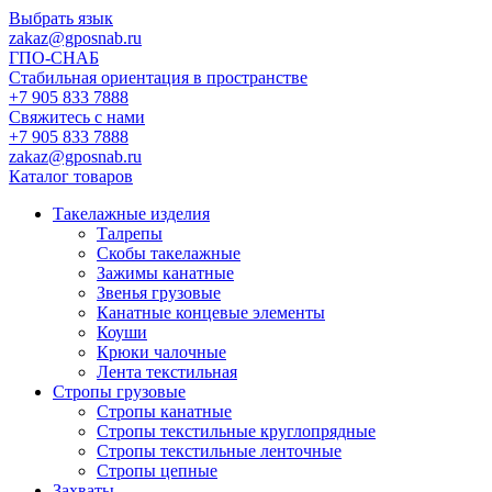
Выбрать язык
zakaz@gposnab.ru
ГПО
-СНАБ
Стабильная ориентация в пространстве
+7 905 833 7888
Свяжитесь с нами
+7 905 833 7888
zakaz@gposnab.ru
Каталог товаров
Такелажные изделия
Талрепы
Скобы такелажные
Зажимы канатные
Звенья грузовые
Канатные концевые элементы
Коуши
Крюки чалочные
Лента текстильная
Стропы грузовые
Стропы канатные
Стропы текстильные круглопрядные
Стропы текстильные ленточные
Стропы цепные
Захваты