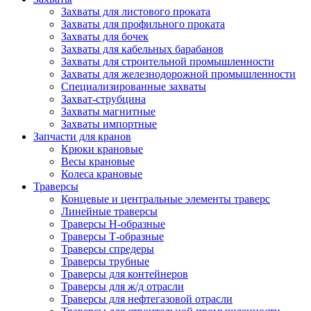
Захваты для листового проката
Захваты для профильного проката
Захваты для бочек
Захваты для кабельных барабанов
Захваты для строительной промышленности
Захваты для железнодорожной промышленности
Специализированные захваты
Захват-струбцина
Захваты магнитные
Захваты импортные
Запчасти для кранов
Крюки крановые
Весы крановые
Колеса крановые
Траверсы
Концевые и центральные элементы траверс
Линейные траверсы
Траверсы Н-образные
Траверсы Т-образные
Траверсы спредеры
Траверсы трубные
Траверсы для контейнеров
Траверсы для ж/д отрасли
Траверсы для нефтегазовой отрасли