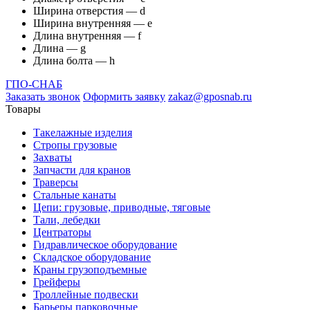
Ширина отверстия — d
Ширина внутренняя — е
Длина внутренняя — f
Длина — g
Длина болта — h
ГПО-СНАБ
Заказать звонок
Оформить заявку
zakaz@gposnab.ru
Товары
Такелажные изделия
Стропы грузовые
Захваты
Запчасти для кранов
Траверсы
Стальные канаты
Цепи: грузовые, приводные, тяговые
Тали, лебедки
Центраторы
Гидравлическое оборудование
Складское оборудование
Краны грузоподъемные
Грейферы
Троллейные подвески
Барьеры парковочные