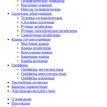
Гидравлические домкраты
Насосные станции
Прессы гидравлические
Складское оборудование
Тележки гидравлические
Cтеллажи полочные
Ручные штабелеры
Ручные электрические штабелеры
Самоходные штабелеры
Краны грузоподъемные
Мостовые краны
Краны штабелеры
Консольные краны
Башенные краны
Краны козловые
Грейферы
Грейферы двухчелюстные
Грейферы многочелюстные
Грейферы клещевые
Троллейные подвески
Барьеры парковочные
Для производителей строп
О компании
Продукция