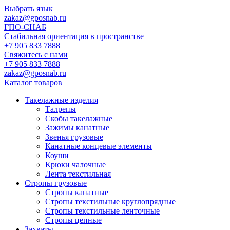
Выбрать язык
zakaz@gposnab.ru
ГПО
-СНАБ
Стабильная ориентация в пространстве
+7 905 833 7888
Свяжитесь с нами
+7 905 833 7888
zakaz@gposnab.ru
Каталог товаров
Такелажные изделия
Талрепы
Скобы такелажные
Зажимы канатные
Звенья грузовые
Канатные концевые элементы
Коуши
Крюки чалочные
Лента текстильная
Стропы грузовые
Стропы канатные
Стропы текстильные круглопрядные
Стропы текстильные ленточные
Стропы цепные
Захваты