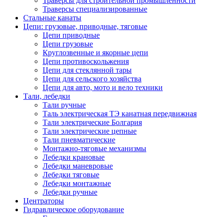
Траверсы для строительной промышленности
Траверсы специализированные
Стальные канаты
Цепи: грузовые, приводные, тяговые
Цепи приводные
Цепи грузовые
Круглозвенные и якорные цепи
Цепи противоскольжения
Цепи для стеклянной тары
Цепи для сельского хозяйства
Цепи для авто, мото и вело техники
Тали, лебедки
Тали ручные
Таль электрическая ТЭ канатная передвижная
Тали электрические Болгария
Тали электрические цепные
Тали пневматические
Монтажно-тяговые механизмы
Лебедки крановые
Лебедки маневровые
Лебедки тяговые
Лебедки монтажные
Лебедки ручные
Центраторы
Гидравлическое оборудование