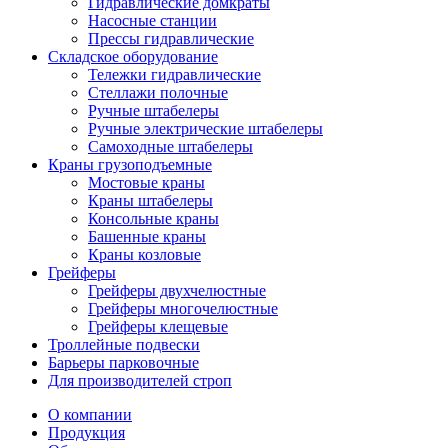
Гидравлические домкраты
Насосные станции
Прессы гидравлические
Складское оборудование
Тележки гидравлические
Cтеллажи полочные
Ручные штабелеры
Ручные электрические штабелеры
Самоходные штабелеры
Краны грузоподъемные
Мостовые краны
Краны штабелеры
Консольные краны
Башенные краны
Краны козловые
Грейферы
Грейферы двухчелюстные
Грейферы многочелюстные
Грейферы клещевые
Троллейные подвески
Барьеры парковочные
Для производителей строп
О компании
Продукция