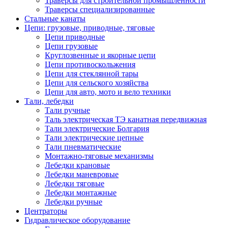
Траверсы для строительной промышленности
Траверсы специализированные
Стальные канаты
Цепи: грузовые, приводные, тяговые
Цепи приводные
Цепи грузовые
Круглозвенные и якорные цепи
Цепи противоскольжения
Цепи для стеклянной тары
Цепи для сельского хозяйства
Цепи для авто, мото и вело техники
Тали, лебедки
Тали ручные
Таль электрическая ТЭ канатная передвижная
Тали электрические Болгария
Тали электрические цепные
Тали пневматические
Монтажно-тяговые механизмы
Лебедки крановые
Лебедки маневровые
Лебедки тяговые
Лебедки монтажные
Лебедки ручные
Центраторы
Гидравлическое оборудование