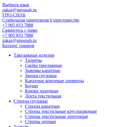
Выбрать язык
zakaz@gposnab.ru
ГПО
-СНАБ
Стабильная ориентация в пространстве
+7 905 833 7888
Свяжитесь с нами
+7 905 833 7888
zakaz@gposnab.ru
Каталог товаров
Такелажные изделия
Талрепы
Скобы такелажные
Зажимы канатные
Звенья грузовые
Канатные концевые элементы
Коуши
Крюки чалочные
Лента текстильная
Стропы грузовые
Стропы канатные
Стропы текстильные круглопрядные
Стропы текстильные ленточные
Стропы цепные
Захваты