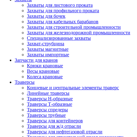
Захваты для листового проката
Захваты для профильного проката
Захваты для бочек
Захваты для кабельных барабанов
Захваты для строительной промышленности
Захваты для железнодорожной промышленности
Специализированные захваты
Захват-струбцина
Захваты магнитные
Захваты импортные
Запчасти для кранов
Крюки крановые
Весы крановые
Колеса крановые
Траверсы
Концевые и центральные элементы траверс
Линейные траверсы
Траверсы Н-образные
Траверсы Т-образные
Траверсы спредеры
Траверсы трубные
Траверсы для контейнеров
Траверсы для ж/д отрасли
Траверсы для нефтегазовой отрасли