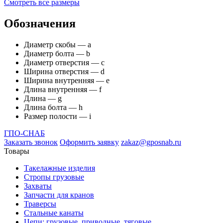
Смотреть все размеры
Обозначения
Диаметр скобы — а
Диаметр болта — b
Диаметр отверстия — с
Ширина отверстия — d
Ширина внутренняя — е
Длина внутренняя — f
Длина — g
Длина болта — h
Размер полости — i
ГПО-СНАБ
Заказать звонок
Оформить заявку
zakaz@gposnab.ru
Товары
Такелажные изделия
Стропы грузовые
Захваты
Запчасти для кранов
Траверсы
Стальные канаты
Цепи: грузовые, приводные, тяговые