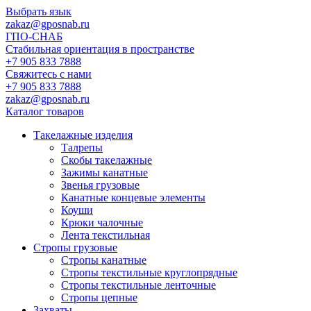
Выбрать язык
zakaz@gposnab.ru
ГПО
-СНАБ
Стабильная ориентация в пространстве
+7 905 833 7888
Свяжитесь с нами
+7 905 833 7888
zakaz@gposnab.ru
Каталог товаров
Такелажные изделия
Талрепы
Скобы такелажные
Зажимы канатные
Звенья грузовые
Канатные концевые элементы
Коуши
Крюки чалочные
Лента текстильная
Стропы грузовые
Стропы канатные
Стропы текстильные круглопрядные
Стропы текстильные ленточные
Стропы цепные
Захваты