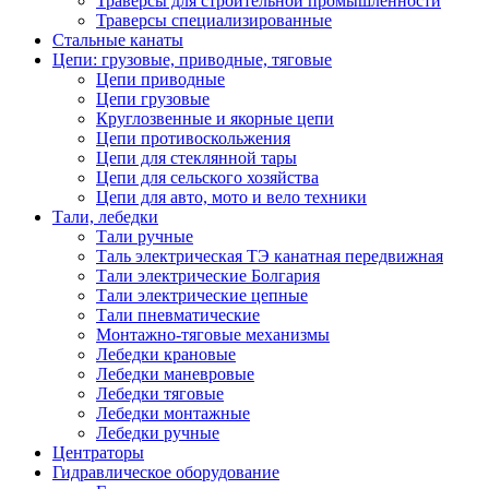
Траверсы для строительной промышленности
Траверсы специализированные
Стальные канаты
Цепи: грузовые, приводные, тяговые
Цепи приводные
Цепи грузовые
Круглозвенные и якорные цепи
Цепи противоскольжения
Цепи для стеклянной тары
Цепи для сельского хозяйства
Цепи для авто, мото и вело техники
Тали, лебедки
Тали ручные
Таль электрическая ТЭ канатная передвижная
Тали электрические Болгария
Тали электрические цепные
Тали пневматические
Монтажно-тяговые механизмы
Лебедки крановые
Лебедки маневровые
Лебедки тяговые
Лебедки монтажные
Лебедки ручные
Центраторы
Гидравлическое оборудование