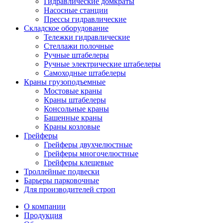
Гидравлические домкраты
Насосные станции
Прессы гидравлические
Складское оборудование
Тележки гидравлические
Cтеллажи полочные
Ручные штабелеры
Ручные электрические штабелеры
Самоходные штабелеры
Краны грузоподъемные
Мостовые краны
Краны штабелеры
Консольные краны
Башенные краны
Краны козловые
Грейферы
Грейферы двухчелюстные
Грейферы многочелюстные
Грейферы клещевые
Троллейные подвески
Барьеры парковочные
Для производителей строп
О компании
Продукция