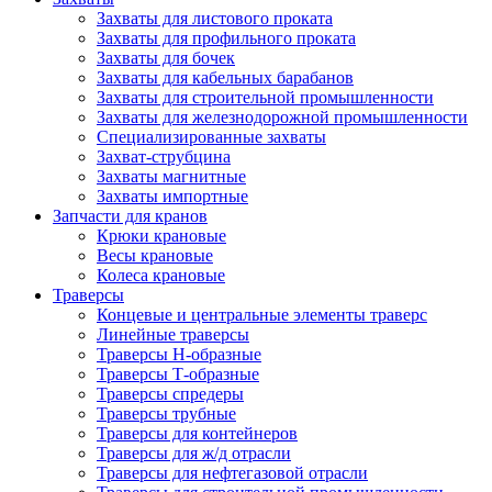
Захваты для листового проката
Захваты для профильного проката
Захваты для бочек
Захваты для кабельных барабанов
Захваты для строительной промышленности
Захваты для железнодорожной промышленности
Специализированные захваты
Захват-струбцина
Захваты магнитные
Захваты импортные
Запчасти для кранов
Крюки крановые
Весы крановые
Колеса крановые
Траверсы
Концевые и центральные элементы траверс
Линейные траверсы
Траверсы Н-образные
Траверсы Т-образные
Траверсы спредеры
Траверсы трубные
Траверсы для контейнеров
Траверсы для ж/д отрасли
Траверсы для нефтегазовой отрасли