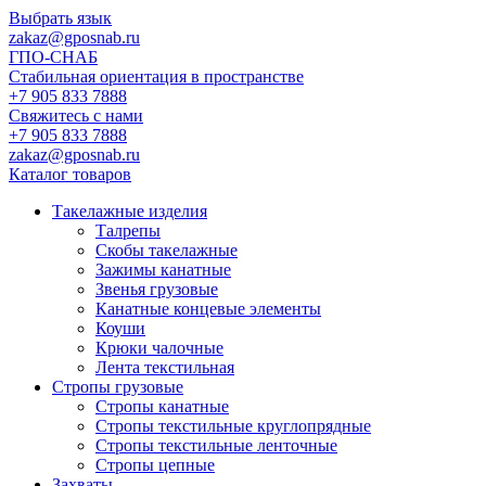
Выбрать язык
zakaz@gposnab.ru
ГПО
-СНАБ
Стабильная ориентация в пространстве
+7 905 833 7888
Свяжитесь с нами
+7 905 833 7888
zakaz@gposnab.ru
Каталог товаров
Такелажные изделия
Талрепы
Скобы такелажные
Зажимы канатные
Звенья грузовые
Канатные концевые элементы
Коуши
Крюки чалочные
Лента текстильная
Стропы грузовые
Стропы канатные
Стропы текстильные круглопрядные
Стропы текстильные ленточные
Стропы цепные
Захваты