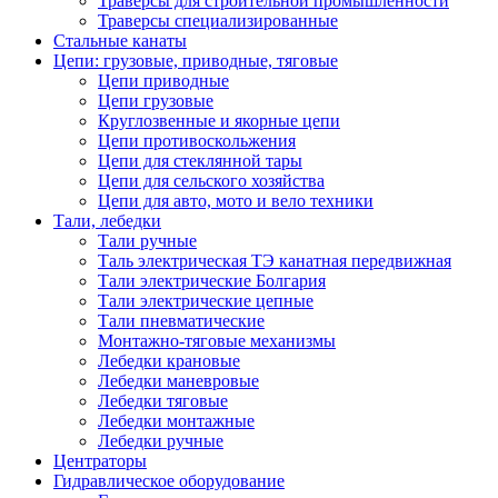
Траверсы для строительной промышленности
Траверсы специализированные
Стальные канаты
Цепи: грузовые, приводные, тяговые
Цепи приводные
Цепи грузовые
Круглозвенные и якорные цепи
Цепи противоскольжения
Цепи для стеклянной тары
Цепи для сельского хозяйства
Цепи для авто, мото и вело техники
Тали, лебедки
Тали ручные
Таль электрическая ТЭ канатная передвижная
Тали электрические Болгария
Тали электрические цепные
Тали пневматические
Монтажно-тяговые механизмы
Лебедки крановые
Лебедки маневровые
Лебедки тяговые
Лебедки монтажные
Лебедки ручные
Центраторы
Гидравлическое оборудование