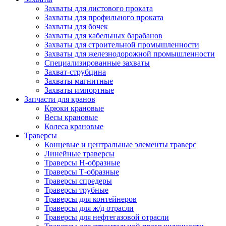
Захваты для листового проката
Захваты для профильного проката
Захваты для бочек
Захваты для кабельных барабанов
Захваты для строительной промышленности
Захваты для железнодорожной промышленности
Специализированные захваты
Захват-струбцина
Захваты магнитные
Захваты импортные
Запчасти для кранов
Крюки крановые
Весы крановые
Колеса крановые
Траверсы
Концевые и центральные элементы траверс
Линейные траверсы
Траверсы Н-образные
Траверсы Т-образные
Траверсы спредеры
Траверсы трубные
Траверсы для контейнеров
Траверсы для ж/д отрасли
Траверсы для нефтегазовой отрасли