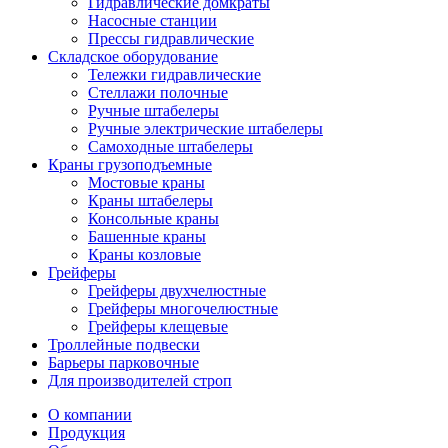
Гидравлические домкраты
Насосные станции
Прессы гидравлические
Складское оборудование
Тележки гидравлические
Cтеллажи полочные
Ручные штабелеры
Ручные электрические штабелеры
Самоходные штабелеры
Краны грузоподъемные
Мостовые краны
Краны штабелеры
Консольные краны
Башенные краны
Краны козловые
Грейферы
Грейферы двухчелюстные
Грейферы многочелюстные
Грейферы клещевые
Троллейные подвески
Барьеры парковочные
Для производителей строп
О компании
Продукция