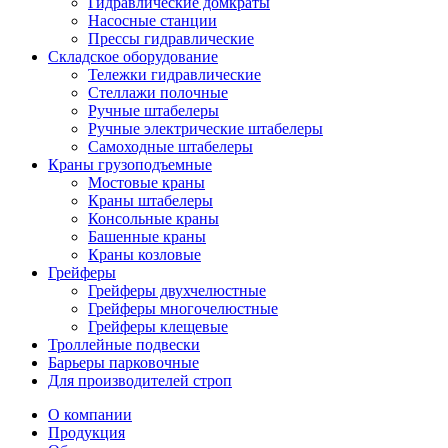
Гидравлические домкраты
Насосные станции
Прессы гидравлические
Складское оборудование
Тележки гидравлические
Cтеллажи полочные
Ручные штабелеры
Ручные электрические штабелеры
Самоходные штабелеры
Краны грузоподъемные
Мостовые краны
Краны штабелеры
Консольные краны
Башенные краны
Краны козловые
Грейферы
Грейферы двухчелюстные
Грейферы многочелюстные
Грейферы клещевые
Троллейные подвески
Барьеры парковочные
Для производителей строп
О компании
Продукция