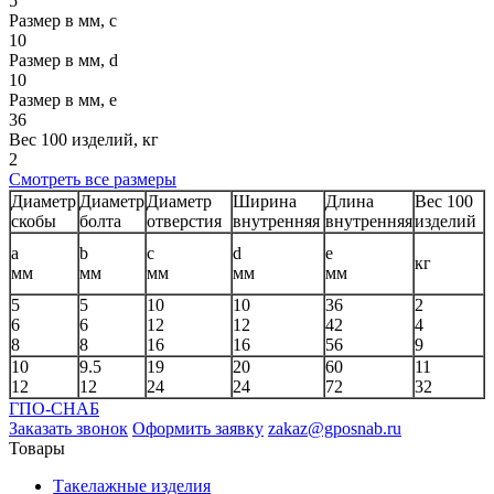
5
Размер в мм, c
10
Размер в мм, d
10
Размер в мм, e
36
Вес 100 изделий, кг
2
Смотреть все размеры
Диаметр
Диаметр
Диаметр
Ширина
Длина
Вес 100
скобы
болта
отверстия
внутренняя
внутренняя
изделий
a
b
c
d
e
кг
мм
мм
мм
мм
мм
5
5
10
10
36
2
6
6
12
12
42
4
8
8
16
16
56
9
10
9.5
19
20
60
11
12
12
24
24
72
32
ГПО-СНАБ
Заказать звонок
Оформить заявку
zakaz@gposnab.ru
Товары
Такелажные изделия