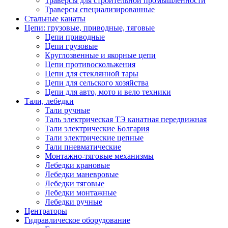
Траверсы для строительной промышленности
Траверсы специализированные
Стальные канаты
Цепи: грузовые, приводные, тяговые
Цепи приводные
Цепи грузовые
Круглозвенные и якорные цепи
Цепи противоскольжения
Цепи для стеклянной тары
Цепи для сельского хозяйства
Цепи для авто, мото и вело техники
Тали, лебедки
Тали ручные
Таль электрическая ТЭ канатная передвижная
Тали электрические Болгария
Тали электрические цепные
Тали пневматические
Монтажно-тяговые механизмы
Лебедки крановые
Лебедки маневровые
Лебедки тяговые
Лебедки монтажные
Лебедки ручные
Центраторы
Гидравлическое оборудование