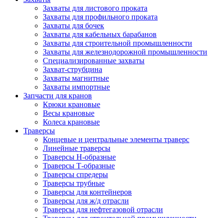
Захваты для листового проката
Захваты для профильного проката
Захваты для бочек
Захваты для кабельных барабанов
Захваты для строительной промышленности
Захваты для железнодорожной промышленности
Специализированные захваты
Захват-струбцина
Захваты магнитные
Захваты импортные
Запчасти для кранов
Крюки крановые
Весы крановые
Колеса крановые
Траверсы
Концевые и центральные элементы траверс
Линейные траверсы
Траверсы Н-образные
Траверсы Т-образные
Траверсы спредеры
Траверсы трубные
Траверсы для контейнеров
Траверсы для ж/д отрасли
Траверсы для нефтегазовой отрасли