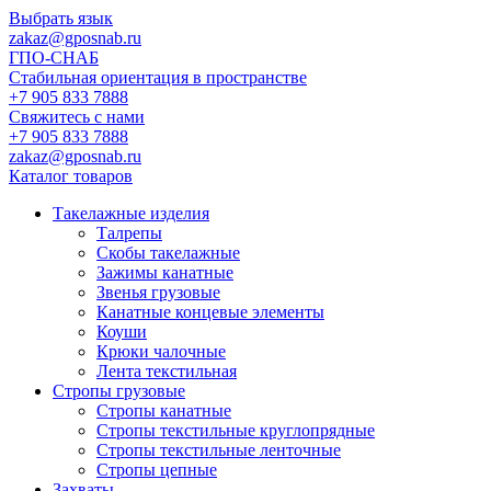
Выбрать язык
zakaz@gposnab.ru
ГПО
-СНАБ
Стабильная ориентация в пространстве
+7 905 833 7888
Свяжитесь с нами
+7 905 833 7888
zakaz@gposnab.ru
Каталог товаров
Такелажные изделия
Талрепы
Скобы такелажные
Зажимы канатные
Звенья грузовые
Канатные концевые элементы
Коуши
Крюки чалочные
Лента текстильная
Стропы грузовые
Стропы канатные
Стропы текстильные круглопрядные
Стропы текстильные ленточные
Стропы цепные
Захваты