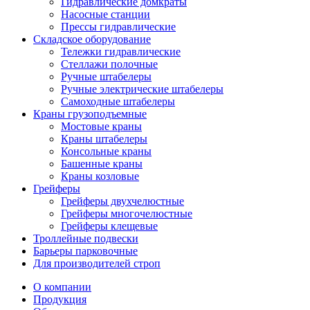
Гидравлические домкраты
Насосные станции
Прессы гидравлические
Складское оборудование
Тележки гидравлические
Cтеллажи полочные
Ручные штабелеры
Ручные электрические штабелеры
Самоходные штабелеры
Краны грузоподъемные
Мостовые краны
Краны штабелеры
Консольные краны
Башенные краны
Краны козловые
Грейферы
Грейферы двухчелюстные
Грейферы многочелюстные
Грейферы клещевые
Троллейные подвески
Барьеры парковочные
Для производителей строп
О компании
Продукция