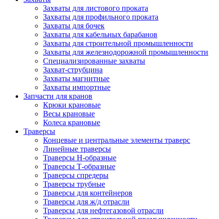
Захваты для листового проката
Захваты для профильного проката
Захваты для бочек
Захваты для кабельных барабанов
Захваты для строительной промышленности
Захваты для железнодорожной промышленности
Специализированные захваты
Захват-струбцина
Захваты магнитные
Захваты импортные
Запчасти для кранов
Крюки крановые
Весы крановые
Колеса крановые
Траверсы
Концевые и центральные элементы траверс
Линейные траверсы
Траверсы Н-образные
Траверсы Т-образные
Траверсы спредеры
Траверсы трубные
Траверсы для контейнеров
Траверсы для ж/д отрасли
Траверсы для нефтегазовой отрасли