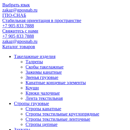
Выбрать язык
zakaz@gposnab.ru
ГПО
-СНАБ
Стабильная ориентация в пространстве
+7 905 833 7888
Свяжитесь с нами
+7 905 833 7888
zakaz@gposnab.ru
Каталог товаров
Такелажные изделия
Талрепы
Скобы такелажные
Зажимы канатные
Звенья грузовые
Канатные концевые элементы
Коуши
Крюки чалочные
Лента текстильная
Стропы грузовые
Стропы канатные
Стропы текстильные круглопрядные
Стропы текстильные ленточные
Стропы цепные
Захваты