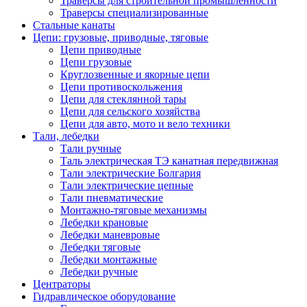
Траверсы для строительной промышленности
Траверсы специализированные
Стальные канаты
Цепи: грузовые, приводные, тяговые
Цепи приводные
Цепи грузовые
Круглозвенные и якорные цепи
Цепи противоскольжения
Цепи для стеклянной тары
Цепи для сельского хозяйства
Цепи для авто, мото и вело техники
Тали, лебедки
Тали ручные
Таль электрическая ТЭ канатная передвижная
Тали электрические Болгария
Тали электрические цепные
Тали пневматические
Монтажно-тяговые механизмы
Лебедки крановые
Лебедки маневровые
Лебедки тяговые
Лебедки монтажные
Лебедки ручные
Центраторы
Гидравлическое оборудование