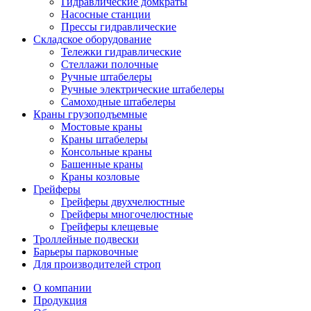
Гидравлические домкраты
Насосные станции
Прессы гидравлические
Складское оборудование
Тележки гидравлические
Cтеллажи полочные
Ручные штабелеры
Ручные электрические штабелеры
Самоходные штабелеры
Краны грузоподъемные
Мостовые краны
Краны штабелеры
Консольные краны
Башенные краны
Краны козловые
Грейферы
Грейферы двухчелюстные
Грейферы многочелюстные
Грейферы клещевые
Троллейные подвески
Барьеры парковочные
Для производителей строп
О компании
Продукция