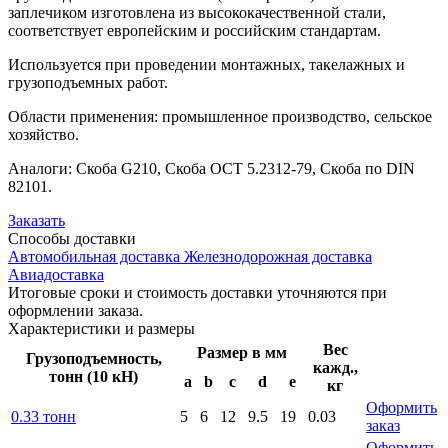
заплечиком изготовлена из высококачественной стали,
соответствует европейским и российским стандартам.
Используется при проведении монтажных, такелажных и
грузоподъемных работ.
Области применения: промышленное производство, сельское
хозяйство.
Аналоги: Скоба G210, Скоба ОСТ 5.2312-79, Скоба по DIN
82101.
Заказать
Способы
доставки
Автомобильная доставка
Железнодорожная доставка
Авиадоставка
Итоговые сроки и стоимость доставки уточняются при
оформлении заказа.
Характеристики
и размеры
Вес
Размер в мм
Грузоподъемность,
кажд.,
тонн (10 кН)
a
b
c
d
e
кг
Оформить
0.33 тонн
5
6
12
9.5
19
0.03
заказ
Оформить