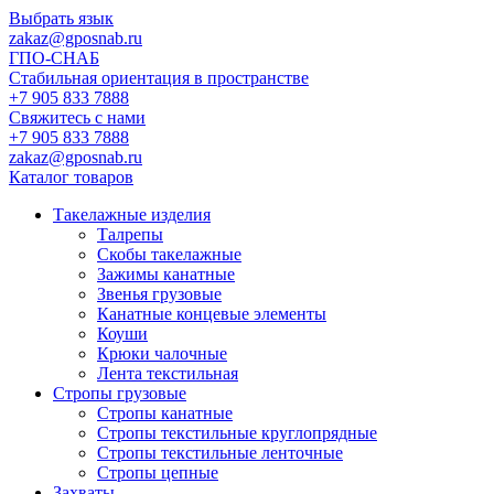
Выбрать язык
zakaz@gposnab.ru
ГПО
-СНАБ
Стабильная ориентация в пространстве
+7 905 833 7888
Свяжитесь с нами
+7 905 833 7888
zakaz@gposnab.ru
Каталог товаров
Такелажные изделия
Талрепы
Скобы такелажные
Зажимы канатные
Звенья грузовые
Канатные концевые элементы
Коуши
Крюки чалочные
Лента текстильная
Стропы грузовые
Стропы канатные
Стропы текстильные круглопрядные
Стропы текстильные ленточные
Стропы цепные
Захваты