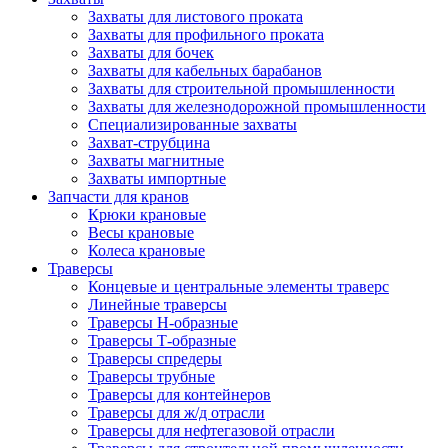
Захваты для листового проката
Захваты для профильного проката
Захваты для бочек
Захваты для кабельных барабанов
Захваты для строительной промышленности
Захваты для железнодорожной промышленности
Специализированные захваты
Захват-струбцина
Захваты магнитные
Захваты импортные
Запчасти для кранов
Крюки крановые
Весы крановые
Колеса крановые
Траверсы
Концевые и центральные элементы траверс
Линейные траверсы
Траверсы Н-образные
Траверсы Т-образные
Траверсы спредеры
Траверсы трубные
Траверсы для контейнеров
Траверсы для ж/д отрасли
Траверсы для нефтегазовой отрасли