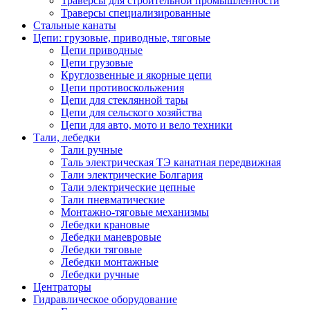
Траверсы для строительной промышленности
Траверсы специализированные
Стальные канаты
Цепи: грузовые, приводные, тяговые
Цепи приводные
Цепи грузовые
Круглозвенные и якорные цепи
Цепи противоскольжения
Цепи для стеклянной тары
Цепи для сельского хозяйства
Цепи для авто, мото и вело техники
Тали, лебедки
Тали ручные
Таль электрическая ТЭ канатная передвижная
Тали электрические Болгария
Тали электрические цепные
Тали пневматические
Монтажно-тяговые механизмы
Лебедки крановые
Лебедки маневровые
Лебедки тяговые
Лебедки монтажные
Лебедки ручные
Центраторы
Гидравлическое оборудование