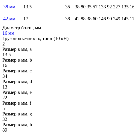
38 мм
13.5
35
38
80
35
57
133
92
227
135
1
42 мм
17
38
42
88
38
60
146
99
249
145
1
Диаметр болта, мм
16 мм
Грузоподъемность, тонн (10 кН)
2
Размер в мм, a
13.5
Размер в мм, b
16
Размер в мм, c
34
Размер в мм, d
13
Размер в мм, e
22
Размер в мм, f
51
Размер в мм, g
32
Размер в мм, h
89