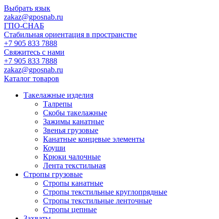
Выбрать язык
zakaz@gposnab.ru
ГПО
-СНАБ
Стабильная ориентация в пространстве
+7 905 833 7888
Свяжитесь с нами
+7 905 833 7888
zakaz@gposnab.ru
Каталог товаров
Такелажные изделия
Талрепы
Скобы такелажные
Зажимы канатные
Звенья грузовые
Канатные концевые элементы
Коуши
Крюки чалочные
Лента текстильная
Стропы грузовые
Стропы канатные
Стропы текстильные круглопрядные
Стропы текстильные ленточные
Стропы цепные
Захваты