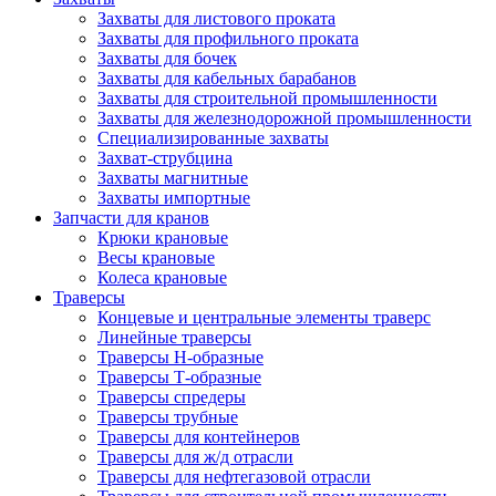
Захваты для листового проката
Захваты для профильного проката
Захваты для бочек
Захваты для кабельных барабанов
Захваты для строительной промышленности
Захваты для железнодорожной промышленности
Специализированные захваты
Захват-струбцина
Захваты магнитные
Захваты импортные
Запчасти для кранов
Крюки крановые
Весы крановые
Колеса крановые
Траверсы
Концевые и центральные элементы траверс
Линейные траверсы
Траверсы Н-образные
Траверсы Т-образные
Траверсы спредеры
Траверсы трубные
Траверсы для контейнеров
Траверсы для ж/д отрасли
Траверсы для нефтегазовой отрасли