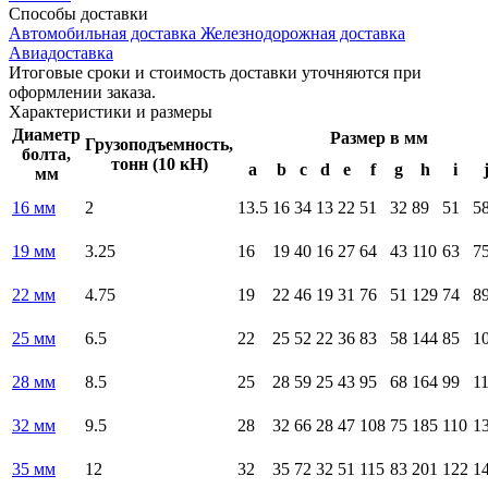
Способы
доставки
Автомобильная доставка
Железнодорожная доставка
Авиадоставка
Итоговые сроки и стоимость доставки уточняются при
оформлении заказа.
Характеристики
и размеры
Диаметр
Размер в мм
Грузоподъемность,
болта,
тонн (10 кН)
a
b
c
d
e
f
g
h
i
мм
16 мм
2
13.5
16
34
13
22
51
32
89
51
5
19 мм
3.25
16
19
40
16
27
64
43
110
63
7
22 мм
4.75
19
22
46
19
31
76
51
129
74
8
25 мм
6.5
22
25
52
22
36
83
58
144
85
1
28 мм
8.5
25
28
59
25
43
95
68
164
99
1
32 мм
9.5
28
32
66
28
47
108
75
185
110
1
35 мм
12
32
35
72
32
51
115
83
201
122
1