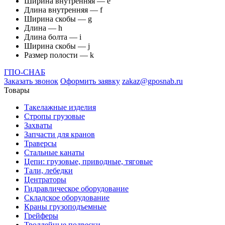
Ширина внутренняя — е
Длина внутренняя — f
Ширина скобы — g
Длина — h
Длина болта — i
Ширина скобы — j
Размер полости — k
ГПО-СНАБ
Заказать звонок
Оформить заявку
zakaz@gposnab.ru
Товары
Такелажные изделия
Стропы грузовые
Захваты
Запчасти для кранов
Траверсы
Стальные канаты
Цепи: грузовые, приводные, тяговые
Тали, лебедки
Центраторы
Гидравлическое оборудование
Складское оборудование
Краны грузоподъемные
Грейферы
Троллейные подвески