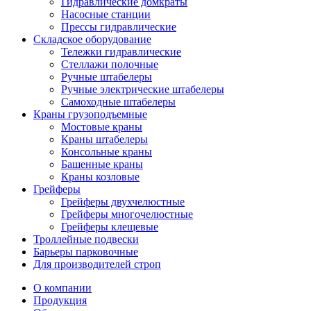
Гидравлические домкраты
Насосные станции
Прессы гидравлические
Складское оборудование
Тележки гидравлические
Cтеллажи полочные
Ручные штабелеры
Ручные электрические штабелеры
Самоходные штабелеры
Краны грузоподъемные
Мостовые краны
Краны штабелеры
Консольные краны
Башенные краны
Краны козловые
Грейферы
Грейферы двухчелюстные
Грейферы многочелюстные
Грейферы клещевые
Троллейные подвески
Барьеры парковочные
Для производителей строп
О компании
Продукция