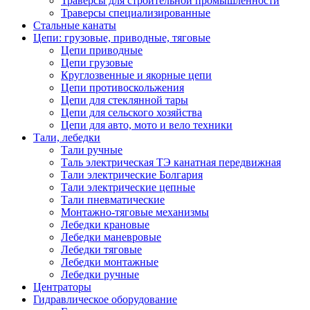
Траверсы для строительной промышленности
Траверсы специализированные
Стальные канаты
Цепи: грузовые, приводные, тяговые
Цепи приводные
Цепи грузовые
Круглозвенные и якорные цепи
Цепи противоскольжения
Цепи для стеклянной тары
Цепи для сельского хозяйства
Цепи для авто, мото и вело техники
Тали, лебедки
Тали ручные
Таль электрическая ТЭ канатная передвижная
Тали электрические Болгария
Тали электрические цепные
Тали пневматические
Монтажно-тяговые механизмы
Лебедки крановые
Лебедки маневровые
Лебедки тяговые
Лебедки монтажные
Лебедки ручные
Центраторы
Гидравлическое оборудование