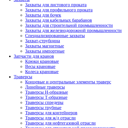
Захваты для листового проката
Захваты для профильного проката
Захваты для бочек
Захваты для кабельных барабанов
Захваты для строительной промышленности
Захваты для железнодорожной промышленности
Специализированные захваты
Захват-струбцина
Захваты магнитные
Захваты импортные
Запчасти для кранов
Крюки крановые
Весы крановые
Колеса крановые
Траверсы
Концевые и центральные элементы траверс
Линейные траверсы
Траверсы Н-образные
Траверсы Т-образные
Траверсы спредеры
Траверсы трубные
Траверсы для контейнеров
Траверсы для ж/д отрасли
Траверсы для нефтегазовой отрасли