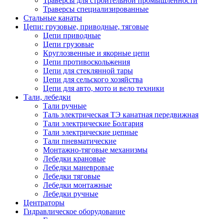
Траверсы для строительной промышленности
Траверсы специализированные
Стальные канаты
Цепи: грузовые, приводные, тяговые
Цепи приводные
Цепи грузовые
Круглозвенные и якорные цепи
Цепи противоскольжения
Цепи для стеклянной тары
Цепи для сельского хозяйства
Цепи для авто, мото и вело техники
Тали, лебедки
Тали ручные
Таль электрическая ТЭ канатная передвижная
Тали электрические Болгария
Тали электрические цепные
Тали пневматические
Монтажно-тяговые механизмы
Лебедки крановые
Лебедки маневровые
Лебедки тяговые
Лебедки монтажные
Лебедки ручные
Центраторы
Гидравлическое оборудование