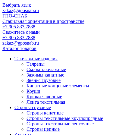
Выбрать язык
zakaz@gposnab.ru
ГПО
-СНАБ
Стабильная ориентация в пространстве
+7 905 833 7888
Свяжитесь с нами
+7 905 833 7888
zakaz@gposnab.ru
Каталог товаров
Такелажные изделия
Талрепы
Скобы такелажные
Зажимы канатные
Звенья грузовые
Канатные концевые элементы
Коуши
Крюки чалочные
Лента текстильная
Стропы грузовые
Стропы канатные
Стропы текстильные круглопрядные
Стропы текстильные ленточные
Стропы цепные
Захваты