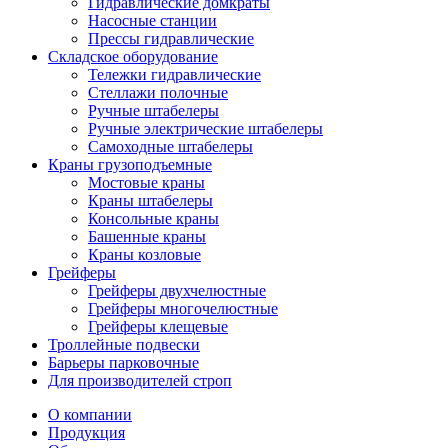
Гидравлические домкраты
Насосные станции
Прессы гидравлические
Складское оборудование
Тележки гидравлические
Cтеллажи полочные
Ручные штабелеры
Ручные электрические штабелеры
Самоходные штабелеры
Краны грузоподъемные
Мостовые краны
Краны штабелеры
Консольные краны
Башенные краны
Краны козловые
Грейферы
Грейферы двухчелюстные
Грейферы многочелюстные
Грейферы клещевые
Троллейные подвески
Барьеры парковочные
Для производителей строп
О компании
Продукция