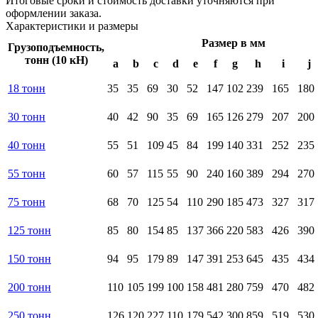
Итоговые сроки и стоимость доставки уточняются при
оформлении заказа.
Характеристики
и размеры
Размер в мм
Грузоподъемность,
тонн (10 кН)
a
b
c
d
e
f
g
h
i
j
18 тонн
35
35
69
30
52
147
102
239
165
180
30 тонн
40
42
90
35
69
165
126
279
207
200
40 тонн
55
51
109
45
84
199
140
331
252
235
55 тонн
60
57
115
55
90
240
160
389
294
270
75 тонн
68
70
125
54
110
290
185
473
327
317
125 тонн
85
80
154
85
137
366
220
583
426
390
150 тонн
94
95
179
89
147
391
253
645
435
434
200 тонн
110
105
199
100
158
481
280
759
470
482
250 тонн
126
120
227
110
179
542
300
859
519
530