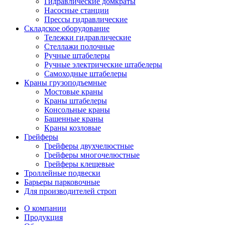
Гидравлические домкраты
Насосные станции
Прессы гидравлические
Складское оборудование
Тележки гидравлические
Cтеллажи полочные
Ручные штабелеры
Ручные электрические штабелеры
Самоходные штабелеры
Краны грузоподъемные
Мостовые краны
Краны штабелеры
Консольные краны
Башенные краны
Краны козловые
Грейферы
Грейферы двухчелюстные
Грейферы многочелюстные
Грейферы клещевые
Троллейные подвески
Барьеры парковочные
Для производителей строп
О компании
Продукция