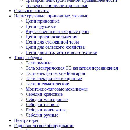
Траверсы для строительной промышленности
Траверсы специализированные
Стальные канаты
Цепи: грузовые, приводные, тяговые
Цепи приводные
Цепи грузовые
Круглозвенные и якорные цепи
Цепи противоскольжения
Цепи для стеклянной тары
Цепи для сельского хозяйства
Цепи для авто, мото и вело техники
Тали, лебедки
Тали ручные
Таль электрическая ТЭ канатная передвижная
Тали электрические Болгария
Тали электрические цепные
Тали пневматические
Монтажно-тяговые механизмы
Лебедки крановые
Лебедки маневровые
Лебедки тяговые
Лебедки монтажные
Лебедки ручные
Центраторы
Гидравлическое оборудование