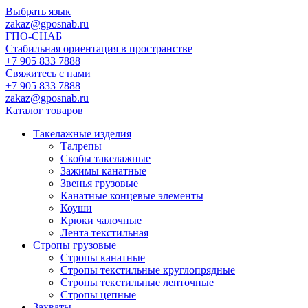
Выбрать язык
zakaz@gposnab.ru
ГПО
-СНАБ
Стабильная ориентация в пространстве
+7 905 833 7888
Свяжитесь с нами
+7 905 833 7888
zakaz@gposnab.ru
Каталог товаров
Такелажные изделия
Талрепы
Скобы такелажные
Зажимы канатные
Звенья грузовые
Канатные концевые элементы
Коуши
Крюки чалочные
Лента текстильная
Стропы грузовые
Стропы канатные
Стропы текстильные круглопрядные
Стропы текстильные ленточные
Стропы цепные
Захваты