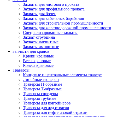
Захваты для листового проката
Захваты для профильного проката
Захваты для бочек
Захваты для кабельных барабанов
Захваты для строительной промышленности
Захваты для железнодорожной промышленности
Специализированные захваты
Захват-струбцина
Захваты магнитные
Захваты импортные
Запчасти для кранов
Крюки крановые
Весы крановые
Колеса крановые
Траверсы
Концевые и центральные элементы траверс
Линейные траверсы
Траверсы Н-образные
Траверсы Т-образные
Траверсы спредеры
Траверсы трубные
Траверсы для контейнеров
Траверсы для ж/д отрасли
Траверсы для нефтегазовой отрасли