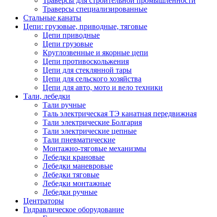
Траверсы для строительной промышленности
Траверсы специализированные
Стальные канаты
Цепи: грузовые, приводные, тяговые
Цепи приводные
Цепи грузовые
Круглозвенные и якорные цепи
Цепи противоскольжения
Цепи для стеклянной тары
Цепи для сельского хозяйства
Цепи для авто, мото и вело техники
Тали, лебедки
Тали ручные
Таль электрическая ТЭ канатная передвижная
Тали электрические Болгария
Тали электрические цепные
Тали пневматические
Монтажно-тяговые механизмы
Лебедки крановые
Лебедки маневровые
Лебедки тяговые
Лебедки монтажные
Лебедки ручные
Центраторы
Гидравлическое оборудование