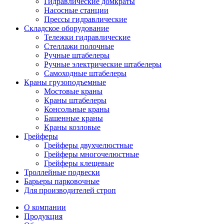
Гидравлические домкраты
Насосные станции
Прессы гидравлические
Складское оборудование
Тележки гидравлические
Cтеллажи полочные
Ручные штабелеры
Ручные электрические штабелеры
Самоходные штабелеры
Краны грузоподъемные
Мостовые краны
Краны штабелеры
Консольные краны
Башенные краны
Краны козловые
Грейферы
Грейферы двухчелюстные
Грейферы многочелюстные
Грейферы клещевые
Троллейные подвески
Барьеры парковочные
Для производителей строп
О компании
Продукция