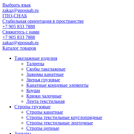
Выбрать язык
zakaz@gposnab.ru
ГПО
-СНАБ
Стабильная ориентация в пространстве
+7 905 833 7888
Свяжитесь с нами
+7 905 833 7888
zakaz@gposnab.ru
Каталог товаров
Такелажные изделия
Талрепы
Скобы такелажные
Зажимы канатные
Звенья грузовые
Канатные концевые элементы
Коуши
Крюки чалочные
Лента текстильная
Стропы грузовые
Стропы канатные
Стропы текстильные круглопрядные
Стропы текстильные ленточные
Стропы цепные
Захваты