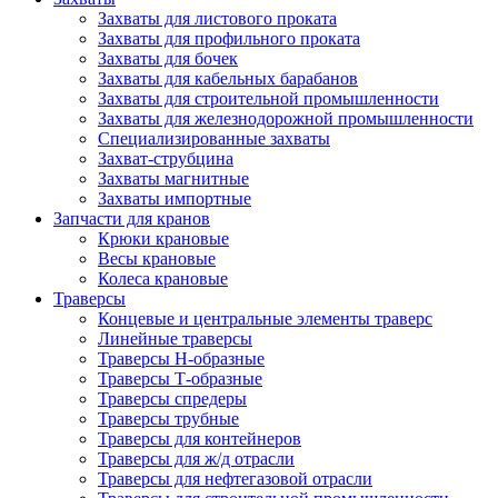
Захваты для листового проката
Захваты для профильного проката
Захваты для бочек
Захваты для кабельных барабанов
Захваты для строительной промышленности
Захваты для железнодорожной промышленности
Специализированные захваты
Захват-струбцина
Захваты магнитные
Захваты импортные
Запчасти для кранов
Крюки крановые
Весы крановые
Колеса крановые
Траверсы
Концевые и центральные элементы траверс
Линейные траверсы
Траверсы Н-образные
Траверсы Т-образные
Траверсы спредеры
Траверсы трубные
Траверсы для контейнеров
Траверсы для ж/д отрасли
Траверсы для нефтегазовой отрасли