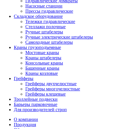
Гидравлические домкраты
Насосные станции
Прессы гидравлические
Складское оборудование
Тележки гидравлические
Cтеллажи полочные
Ручные штабелеры
Ручные электрические штабелеры
Самоходные штабелеры
Краны грузоподъемные
Мостовые краны
Краны штабелеры
Консольные краны
Башенные краны
Краны козловые
Грейферы
Грейферы двухчелюстные
Грейферы многочелюстные
Грейферы клещевые
Троллейные подвески
Барьеры парковочные
Для производителей строп
О компании
Продукция