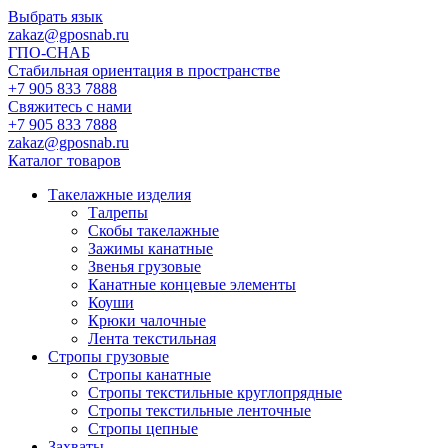
Выбрать язык
zakaz@gposnab.ru
ГПО
-СНАБ
Стабильная ориентация в пространстве
+7 905 833 7888
Свяжитесь с нами
+7 905 833 7888
zakaz@gposnab.ru
Каталог товаров
Такелажные изделия
Талрепы
Скобы такелажные
Зажимы канатные
Звенья грузовые
Канатные концевые элементы
Коуши
Крюки чалочные
Лента текстильная
Стропы грузовые
Стропы канатные
Стропы текстильные круглопрядные
Стропы текстильные ленточные
Стропы цепные
Захваты