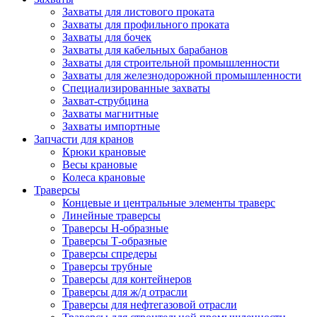
Захваты для листового проката
Захваты для профильного проката
Захваты для бочек
Захваты для кабельных барабанов
Захваты для строительной промышленности
Захваты для железнодорожной промышленности
Специализированные захваты
Захват-струбцина
Захваты магнитные
Захваты импортные
Запчасти для кранов
Крюки крановые
Весы крановые
Колеса крановые
Траверсы
Концевые и центральные элементы траверс
Линейные траверсы
Траверсы Н-образные
Траверсы Т-образные
Траверсы спредеры
Траверсы трубные
Траверсы для контейнеров
Траверсы для ж/д отрасли
Траверсы для нефтегазовой отрасли