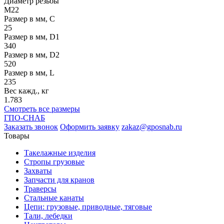
Диаметр резьбы
М22
Размер в мм, C
25
Размер в мм, D1
340
Размер в мм, D2
520
Размер в мм, L
235
Вес кажд., кг
1.783
Смотреть все размеры
ГПО-СНАБ
Заказать звонок
Оформить заявку
zakaz@gposnab.ru
Товары
Такелажные изделия
Стропы грузовые
Захваты
Запчасти для кранов
Траверсы
Стальные канаты
Цепи: грузовые, приводные, тяговые
Тали, лебедки