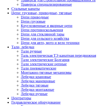
Траверсы для строительной промышленности
Траверсы специализированные
Стальные канаты
Цепи: грузовые, приводные, тяговые
Цепи приводные
Цепи грузовые
Круглозвенные и якорные цепи
Цепи противоскольжения
Цепи для стеклянной тары
Цепи для сельского хозяйства
Цепи для авто, мото и вело техники
Тали, лебедки
Тали ручные
Таль электрическая ТЭ канатная передвижная
Тали электрические Болгария
Тали электрические цепные
Тали пневматические
Монтажно-тяговые механизмы
Лебедки крановые
Лебедки маневровые
Лебедки тяговые
Лебедки монтажные
Лебедки ручные
Центраторы
Гидравлическое оборудование