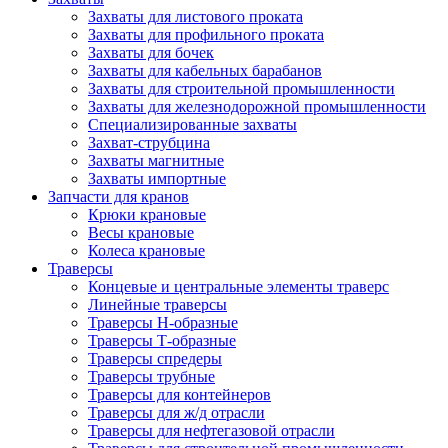
Захваты для листового проката
Захваты для профильного проката
Захваты для бочек
Захваты для кабельных барабанов
Захваты для строительной промышленности
Захваты для железнодорожной промышленности
Специализированные захваты
Захват-струбцина
Захваты магнитные
Захваты импортные
Запчасти для кранов
Крюки крановые
Весы крановые
Колеса крановые
Траверсы
Концевые и центральные элементы траверс
Линейные траверсы
Траверсы Н-образные
Траверсы Т-образные
Траверсы спредеры
Траверсы трубные
Траверсы для контейнеров
Траверсы для ж/д отрасли
Траверсы для нефтегазовой отрасли