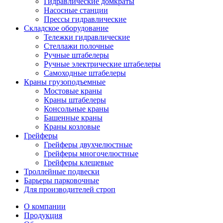
Гидравлические домкраты
Насосные станции
Прессы гидравлические
Складское оборудование
Тележки гидравлические
Cтеллажи полочные
Ручные штабелеры
Ручные электрические штабелеры
Самоходные штабелеры
Краны грузоподъемные
Мостовые краны
Краны штабелеры
Консольные краны
Башенные краны
Краны козловые
Грейферы
Грейферы двухчелюстные
Грейферы многочелюстные
Грейферы клещевые
Троллейные подвески
Барьеры парковочные
Для производителей строп
О компании
Продукция