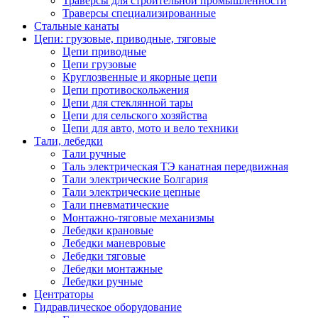
Траверсы для строительной промышленности
Траверсы специализированные
Стальные канаты
Цепи: грузовые, приводные, тяговые
Цепи приводные
Цепи грузовые
Круглозвенные и якорные цепи
Цепи противоскольжения
Цепи для стеклянной тары
Цепи для сельского хозяйства
Цепи для авто, мото и вело техники
Тали, лебедки
Тали ручные
Таль электрическая ТЭ канатная передвижная
Тали электрические Болгария
Тали электрические цепные
Тали пневматические
Монтажно-тяговые механизмы
Лебедки крановые
Лебедки маневровые
Лебедки тяговые
Лебедки монтажные
Лебедки ручные
Центраторы
Гидравлическое оборудование