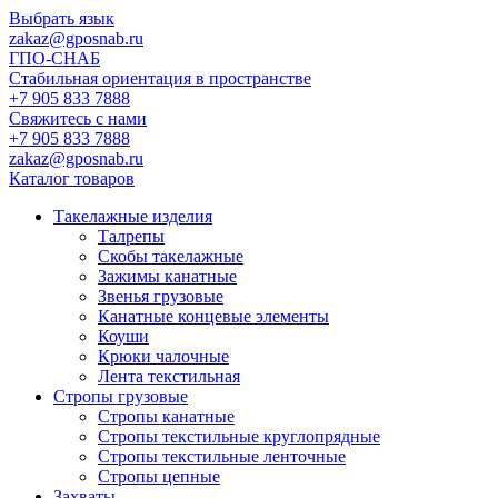
Выбрать язык
zakaz@gposnab.ru
ГПО
-СНАБ
Стабильная ориентация в пространстве
+7 905 833 7888
Свяжитесь с нами
+7 905 833 7888
zakaz@gposnab.ru
Каталог товаров
Такелажные изделия
Талрепы
Скобы такелажные
Зажимы канатные
Звенья грузовые
Канатные концевые элементы
Коуши
Крюки чалочные
Лента текстильная
Стропы грузовые
Стропы канатные
Стропы текстильные круглопрядные
Стропы текстильные ленточные
Стропы цепные
Захваты