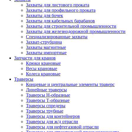
Захваты для листового проката
Захваты для профильного проката
Захваты для бочек
Захваты для кабельных барабанов
Захваты для строительной промышленности
Захваты для железнодорожной промышленности
Специализированные захваты
Захват-струбцина
Захваты магнитные
Захваты импортные
Запчасти для кранов
Крюки крановые
Весы крановые
Колеса крановые
Траверсы
Концевые и центральные элементы траверс
Линейные траверсы
Траверсы Н-образные
Траверсы Т-образные
Траверсы спредеры
Траверсы трубные
Траверсы для контейнеров
Траверсы для ж/д отрасли
Траверсы для нефтегазовой отрасли