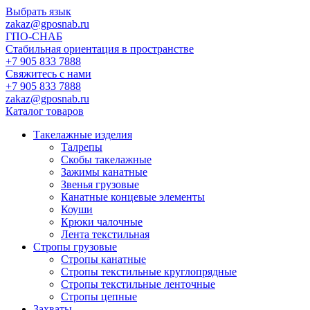
Выбрать язык
zakaz@gposnab.ru
ГПО
-СНАБ
Стабильная ориентация в пространстве
+7 905 833 7888
Свяжитесь с нами
+7 905 833 7888
zakaz@gposnab.ru
Каталог товаров
Такелажные изделия
Талрепы
Скобы такелажные
Зажимы канатные
Звенья грузовые
Канатные концевые элементы
Коуши
Крюки чалочные
Лента текстильная
Стропы грузовые
Стропы канатные
Стропы текстильные круглопрядные
Стропы текстильные ленточные
Стропы цепные
Захваты