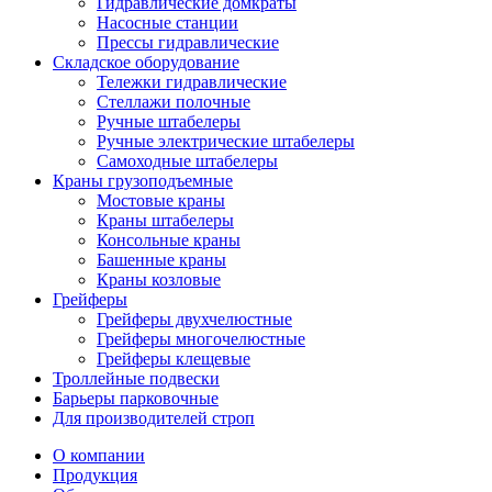
Гидравлические домкраты
Насосные станции
Прессы гидравлические
Складское оборудование
Тележки гидравлические
Cтеллажи полочные
Ручные штабелеры
Ручные электрические штабелеры
Самоходные штабелеры
Краны грузоподъемные
Мостовые краны
Краны штабелеры
Консольные краны
Башенные краны
Краны козловые
Грейферы
Грейферы двухчелюстные
Грейферы многочелюстные
Грейферы клещевые
Троллейные подвески
Барьеры парковочные
Для производителей строп
О компании
Продукция