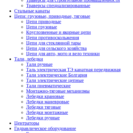
Траверсы для строительной промышленности
Траверсы специализированные
Стальные канаты
Цепи: грузовые, приводные, тяговые
Цепи приводные
Цепи грузовые
Круглозвенные и якорные цепи
Цепи противоскольжения
Цепи для стеклянной тары
Цепи для сельского хозяйства
Цепи для авто, мото и вело техники
Тали, лебедки
Тали ручные
Таль электрическая ТЭ канатная передвижная
Тали электрические Болгария
Тали электрические цепные
Тали пневматические
Монтажно-тяговые механизмы
Лебедки крановые
Лебедки маневровые
Лебедки тяговые
Лебедки монтажные
Лебедки ручные
Центраторы
Гидравлическое оборудование