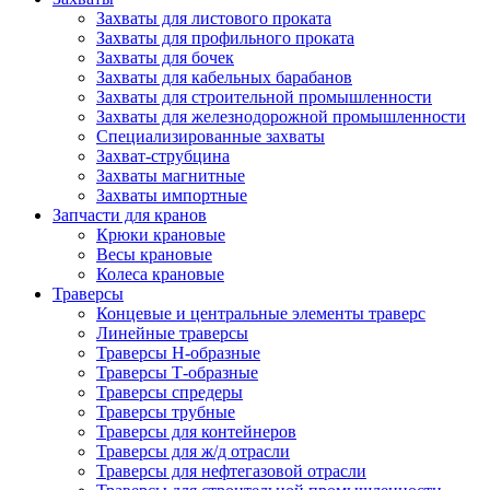
Захваты для листового проката
Захваты для профильного проката
Захваты для бочек
Захваты для кабельных барабанов
Захваты для строительной промышленности
Захваты для железнодорожной промышленности
Специализированные захваты
Захват-струбцина
Захваты магнитные
Захваты импортные
Запчасти для кранов
Крюки крановые
Весы крановые
Колеса крановые
Траверсы
Концевые и центральные элементы траверс
Линейные траверсы
Траверсы Н-образные
Траверсы Т-образные
Траверсы спредеры
Траверсы трубные
Траверсы для контейнеров
Траверсы для ж/д отрасли
Траверсы для нефтегазовой отрасли