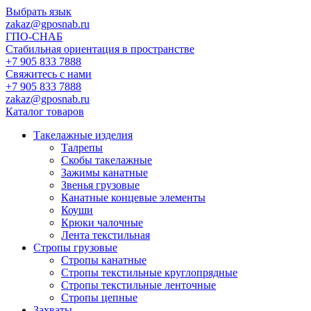
Выбрать язык
zakaz@gposnab.ru
ГПО
-СНАБ
Стабильная ориентация в пространстве
+7 905 833 7888
Свяжитесь с нами
+7 905 833 7888
zakaz@gposnab.ru
Каталог товаров
Такелажные изделия
Талрепы
Скобы такелажные
Зажимы канатные
Звенья грузовые
Канатные концевые элементы
Коуши
Крюки чалочные
Лента текстильная
Стропы грузовые
Стропы канатные
Стропы текстильные круглопрядные
Стропы текстильные ленточные
Стропы цепные
Захваты