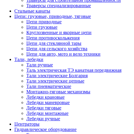
Траверсы для строительной промышленности
Траверсы специализированные
Стальные канаты
Цепи: грузовые, приводные, тяговые
Цепи приводные
Цепи грузовые
Круглозвенные и якорные цепи
Цепи противоскольжения
Цепи для стеклянной тары
Цепи для сельского хозяйства
Цепи для авто, мото и вело техники
Тали, лебедки
Тали ручные
Таль электрическая ТЭ канатная передвижная
Тали электрические Болгария
Тали электрические цепные
Тали пневматические
Монтажно-тяговые механизмы
Лебедки крановые
Лебедки маневровые
Лебедки тяговые
Лебедки монтажные
Лебедки ручные
Центраторы
Гидравлическое оборудование