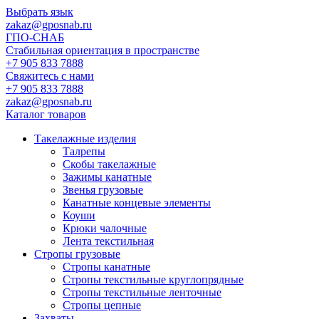
Выбрать язык
zakaz@gposnab.ru
ГПО
-СНАБ
Стабильная ориентация в пространстве
+7 905 833 7888
Свяжитесь с нами
+7 905 833 7888
zakaz@gposnab.ru
Каталог товаров
Такелажные изделия
Талрепы
Скобы такелажные
Зажимы канатные
Звенья грузовые
Канатные концевые элементы
Коуши
Крюки чалочные
Лента текстильная
Стропы грузовые
Стропы канатные
Стропы текстильные круглопрядные
Стропы текстильные ленточные
Стропы цепные
Захваты