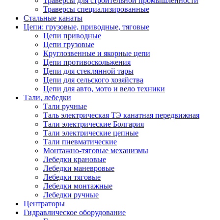
Траверсы для строительной промышленности
Траверсы специализированные
Стальные канаты
Цепи: грузовые, приводные, тяговые
Цепи приводные
Цепи грузовые
Круглозвенные и якорные цепи
Цепи противоскольжения
Цепи для стеклянной тары
Цепи для сельского хозяйства
Цепи для авто, мото и вело техники
Тали, лебедки
Тали ручные
Таль электрическая ТЭ канатная передвижная
Тали электрические Болгария
Тали электрические цепные
Тали пневматические
Монтажно-тяговые механизмы
Лебедки крановые
Лебедки маневровые
Лебедки тяговые
Лебедки монтажные
Лебедки ручные
Центраторы
Гидравлическое оборудование