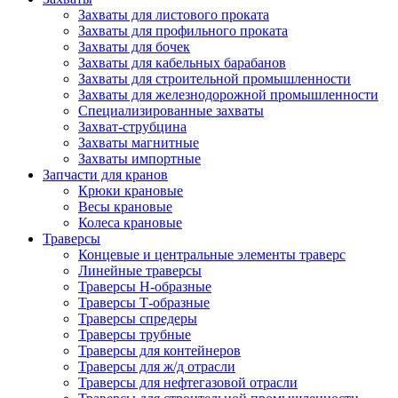
Захваты для листового проката
Захваты для профильного проката
Захваты для бочек
Захваты для кабельных барабанов
Захваты для строительной промышленности
Захваты для железнодорожной промышленности
Специализированные захваты
Захват-струбцина
Захваты магнитные
Захваты импортные
Запчасти для кранов
Крюки крановые
Весы крановые
Колеса крановые
Траверсы
Концевые и центральные элементы траверс
Линейные траверсы
Траверсы Н-образные
Траверсы Т-образные
Траверсы спредеры
Траверсы трубные
Траверсы для контейнеров
Траверсы для ж/д отрасли
Траверсы для нефтегазовой отрасли