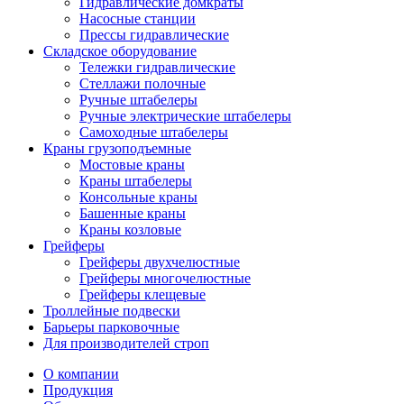
Гидравлические домкраты
Насосные станции
Прессы гидравлические
Складское оборудование
Тележки гидравлические
Cтеллажи полочные
Ручные штабелеры
Ручные электрические штабелеры
Самоходные штабелеры
Краны грузоподъемные
Мостовые краны
Краны штабелеры
Консольные краны
Башенные краны
Краны козловые
Грейферы
Грейферы двухчелюстные
Грейферы многочелюстные
Грейферы клещевые
Троллейные подвески
Барьеры парковочные
Для производителей строп
О компании
Продукция