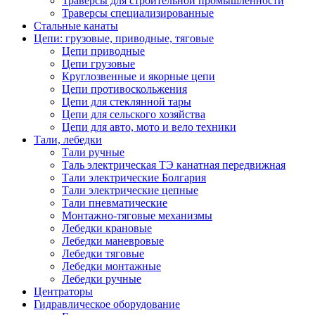
Траверсы для строительной промышленности
Траверсы специализированные
Стальные канаты
Цепи: грузовые, приводные, тяговые
Цепи приводные
Цепи грузовые
Круглозвенные и якорные цепи
Цепи противоскольжения
Цепи для стеклянной тары
Цепи для сельского хозяйства
Цепи для авто, мото и вело техники
Тали, лебедки
Тали ручные
Таль электрическая ТЭ канатная передвижная
Тали электрические Болгария
Тали электрические цепные
Тали пневматические
Монтажно-тяговые механизмы
Лебедки крановые
Лебедки маневровые
Лебедки тяговые
Лебедки монтажные
Лебедки ручные
Центраторы
Гидравлическое оборудование