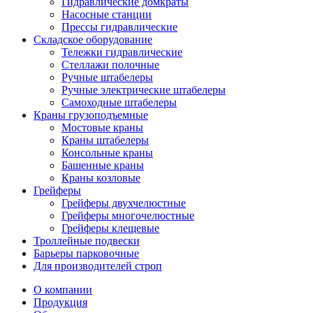
Гидравлические домкраты
Насосные станции
Прессы гидравлические
Складское оборудование
Тележки гидравлические
Cтеллажи полочные
Ручные штабелеры
Ручные электрические штабелеры
Самоходные штабелеры
Краны грузоподъемные
Мостовые краны
Краны штабелеры
Консольные краны
Башенные краны
Краны козловые
Грейферы
Грейферы двухчелюстные
Грейферы многочелюстные
Грейферы клещевые
Троллейные подвески
Барьеры парковочные
Для производителей строп
О компании
Продукция