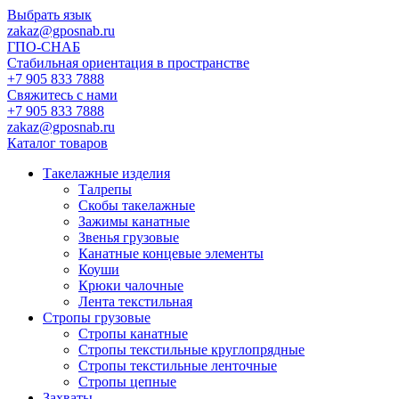
Выбрать язык
zakaz@gposnab.ru
ГПО
-СНАБ
Стабильная ориентация в пространстве
+7 905 833 7888
Свяжитесь с нами
+7 905 833 7888
zakaz@gposnab.ru
Каталог товаров
Такелажные изделия
Талрепы
Скобы такелажные
Зажимы канатные
Звенья грузовые
Канатные концевые элементы
Коуши
Крюки чалочные
Лента текстильная
Стропы грузовые
Стропы канатные
Стропы текстильные круглопрядные
Стропы текстильные ленточные
Стропы цепные
Захваты