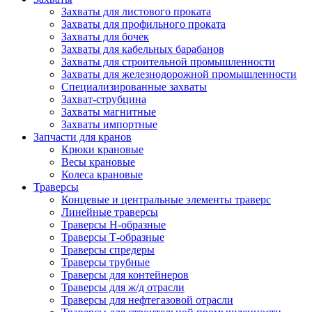
Захваты для листового проката
Захваты для профильного проката
Захваты для бочек
Захваты для кабельных барабанов
Захваты для строительной промышленности
Захваты для железнодорожной промышленности
Специализированные захваты
Захват-струбцина
Захваты магнитные
Захваты импортные
Запчасти для кранов
Крюки крановые
Весы крановые
Колеса крановые
Траверсы
Концевые и центральные элементы траверс
Линейные траверсы
Траверсы Н-образные
Траверсы Т-образные
Траверсы спредеры
Траверсы трубные
Траверсы для контейнеров
Траверсы для ж/д отрасли
Траверсы для нефтегазовой отрасли