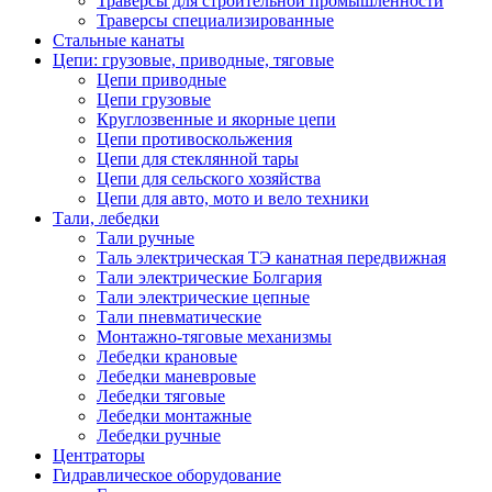
Траверсы для строительной промышленности
Траверсы специализированные
Стальные канаты
Цепи: грузовые, приводные, тяговые
Цепи приводные
Цепи грузовые
Круглозвенные и якорные цепи
Цепи противоскольжения
Цепи для стеклянной тары
Цепи для сельского хозяйства
Цепи для авто, мото и вело техники
Тали, лебедки
Тали ручные
Таль электрическая ТЭ канатная передвижная
Тали электрические Болгария
Тали электрические цепные
Тали пневматические
Монтажно-тяговые механизмы
Лебедки крановые
Лебедки маневровые
Лебедки тяговые
Лебедки монтажные
Лебедки ручные
Центраторы
Гидравлическое оборудование