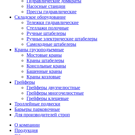
Гидравлические домкраты
Насосные станции
Прессы гидравлические
Складское оборудование
Тележки гидравлические
Cтеллажи полочные
Ручные штабелеры
Ручные электрические штабелеры
Самоходные штабелеры
Краны грузоподъемные
Мостовые краны
Краны штабелеры
Консольные краны
Башенные краны
Краны козловые
Грейферы
Грейферы двухчелюстные
Грейферы многочелюстные
Грейферы клещевые
Троллейные подвески
Барьеры парковочные
Для производителей строп
О компании
Продукция