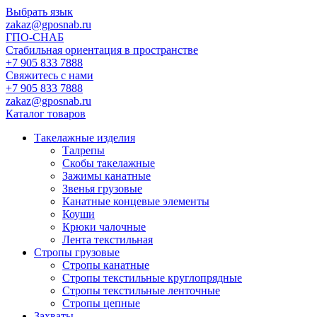
Выбрать язык
zakaz@gposnab.ru
ГПО
-СНАБ
Стабильная ориентация в пространстве
+7 905 833 7888
Свяжитесь с нами
+7 905 833 7888
zakaz@gposnab.ru
Каталог товаров
Такелажные изделия
Талрепы
Скобы такелажные
Зажимы канатные
Звенья грузовые
Канатные концевые элементы
Коуши
Крюки чалочные
Лента текстильная
Стропы грузовые
Стропы канатные
Стропы текстильные круглопрядные
Стропы текстильные ленточные
Стропы цепные
Захваты