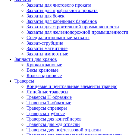
Захваты для листового проката
Захваты для профильного проката
Захваты для бочек
Захваты для кабельных барабанов
Захваты для строительной промышленности
Захваты для железнодорожной промышленности
Специализированные захваты
Захват-струбцина
Захваты магнитные
Захваты импортные
Запчасти для кранов
Крюки крановые
Весы крановые
Колеса крановые
Траверсы
Концевые и центральные элементы траверс
Линейные траверсы
Траверсы Н-образные
Траверсы Т-образные
Траверсы спредеры
Траверсы трубные
Траверсы для контейнеров
Траверсы для ж/д отрасли
Траверсы для нефтегазовой отрасли