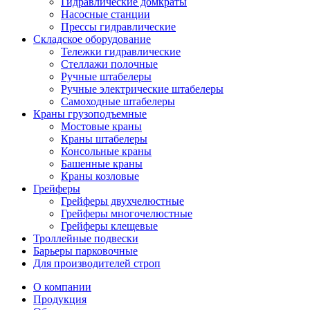
Гидравлические домкраты
Насосные станции
Прессы гидравлические
Складское оборудование
Тележки гидравлические
Cтеллажи полочные
Ручные штабелеры
Ручные электрические штабелеры
Самоходные штабелеры
Краны грузоподъемные
Мостовые краны
Краны штабелеры
Консольные краны
Башенные краны
Краны козловые
Грейферы
Грейферы двухчелюстные
Грейферы многочелюстные
Грейферы клещевые
Троллейные подвески
Барьеры парковочные
Для производителей строп
О компании
Продукция