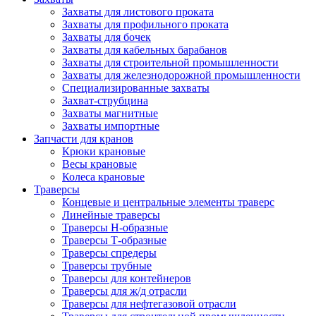
Захваты для листового проката
Захваты для профильного проката
Захваты для бочек
Захваты для кабельных барабанов
Захваты для строительной промышленности
Захваты для железнодорожной промышленности
Специализированные захваты
Захват-струбцина
Захваты магнитные
Захваты импортные
Запчасти для кранов
Крюки крановые
Весы крановые
Колеса крановые
Траверсы
Концевые и центральные элементы траверс
Линейные траверсы
Траверсы Н-образные
Траверсы Т-образные
Траверсы спредеры
Траверсы трубные
Траверсы для контейнеров
Траверсы для ж/д отрасли
Траверсы для нефтегазовой отрасли