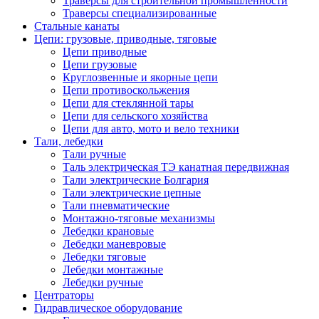
Траверсы для строительной промышленности
Траверсы специализированные
Стальные канаты
Цепи: грузовые, приводные, тяговые
Цепи приводные
Цепи грузовые
Круглозвенные и якорные цепи
Цепи противоскольжения
Цепи для стеклянной тары
Цепи для сельского хозяйства
Цепи для авто, мото и вело техники
Тали, лебедки
Тали ручные
Таль электрическая ТЭ канатная передвижная
Тали электрические Болгария
Тали электрические цепные
Тали пневматические
Монтажно-тяговые механизмы
Лебедки крановые
Лебедки маневровые
Лебедки тяговые
Лебедки монтажные
Лебедки ручные
Центраторы
Гидравлическое оборудование