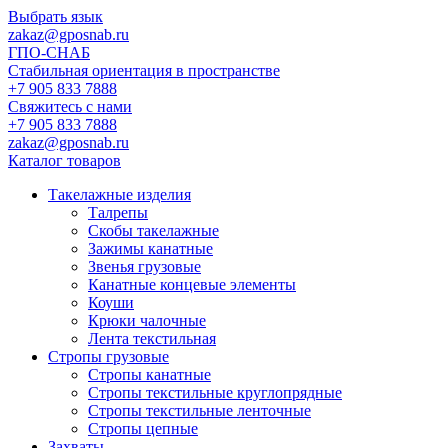
Выбрать язык
zakaz@gposnab.ru
ГПО
-СНАБ
Стабильная ориентация в пространстве
+7 905 833 7888
Свяжитесь с нами
+7 905 833 7888
zakaz@gposnab.ru
Каталог товаров
Такелажные изделия
Талрепы
Скобы такелажные
Зажимы канатные
Звенья грузовые
Канатные концевые элементы
Коуши
Крюки чалочные
Лента текстильная
Стропы грузовые
Стропы канатные
Стропы текстильные круглопрядные
Стропы текстильные ленточные
Стропы цепные
Захваты