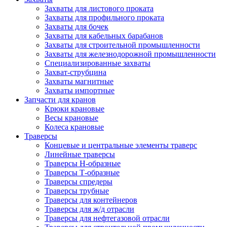
Захваты для листового проката
Захваты для профильного проката
Захваты для бочек
Захваты для кабельных барабанов
Захваты для строительной промышленности
Захваты для железнодорожной промышленности
Специализированные захваты
Захват-струбцина
Захваты магнитные
Захваты импортные
Запчасти для кранов
Крюки крановые
Весы крановые
Колеса крановые
Траверсы
Концевые и центральные элементы траверс
Линейные траверсы
Траверсы Н-образные
Траверсы Т-образные
Траверсы спредеры
Траверсы трубные
Траверсы для контейнеров
Траверсы для ж/д отрасли
Траверсы для нефтегазовой отрасли