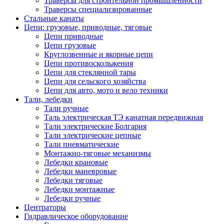
Траверсы для строительной промышленности
Траверсы специализированные
Стальные канаты
Цепи: грузовые, приводные, тяговые
Цепи приводные
Цепи грузовые
Круглозвенные и якорные цепи
Цепи противоскольжения
Цепи для стеклянной тары
Цепи для сельского хозяйства
Цепи для авто, мото и вело техники
Тали, лебедки
Тали ручные
Таль электрическая ТЭ канатная передвижная
Тали электрические Болгария
Тали электрические цепные
Тали пневматические
Монтажно-тяговые механизмы
Лебедки крановые
Лебедки маневровые
Лебедки тяговые
Лебедки монтажные
Лебедки ручные
Центраторы
Гидравлическое оборудование