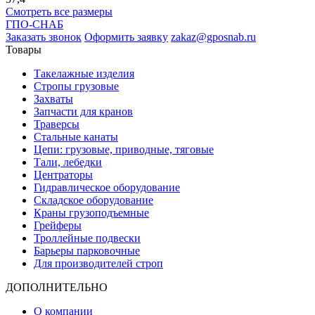
Смотреть все размеры
ГПО-СНАБ
Заказать звонок
Оформить заявку
zakaz@gposnab.ru
Товары
Такелажные изделия
Стропы грузовые
Захваты
Запчасти для кранов
Траверсы
Стальные канаты
Цепи: грузовые, приводные, тяговые
Тали, лебедки
Центраторы
Гидравлическое оборудование
Складское оборудование
Краны грузоподъемные
Грейферы
Троллейные подвески
Барьеры парковочные
Для производителей строп
ДОПОЛНИТЕЛЬНО
О компании