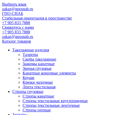
Выбрать язык
zakaz@gposnab.ru
ГПО
-СНАБ
Стабильная ориентация в пространстве
+7 905 833 7888
Свяжитесь с нами
+7 905 833 7888
zakaz@gposnab.ru
Каталог товаров
Такелажные изделия
Талрепы
Скобы такелажные
Зажимы канатные
Звенья грузовые
Канатные концевые элементы
Коуши
Крюки чалочные
Лента текстильная
Стропы грузовые
Стропы канатные
Стропы текстильные круглопрядные
Стропы текстильные ленточные
Стропы цепные
Захваты