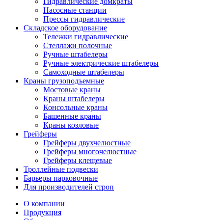
Гидравлические домкраты
Насосные станции
Прессы гидравлические
Складское оборудование
Тележки гидравлические
Cтеллажи полочные
Ручные штабелеры
Ручные электрические штабелеры
Самоходные штабелеры
Краны грузоподъемные
Мостовые краны
Краны штабелеры
Консольные краны
Башенные краны
Краны козловые
Грейферы
Грейферы двухчелюстные
Грейферы многочелюстные
Грейферы клещевые
Троллейные подвески
Барьеры парковочные
Для производителей строп
О компании
Продукция