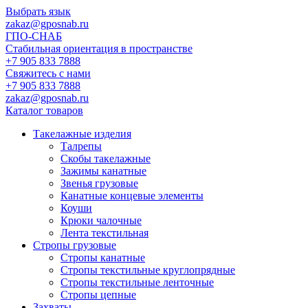
Выбрать язык
zakaz@gposnab.ru
ГПО
-СНАБ
Стабильная ориентация в пространстве
+7 905 833 7888
Свяжитесь с нами
+7 905 833 7888
zakaz@gposnab.ru
Каталог товаров
Такелажные изделия
Талрепы
Скобы такелажные
Зажимы канатные
Звенья грузовые
Канатные концевые элементы
Коуши
Крюки чалочные
Лента текстильная
Стропы грузовые
Стропы канатные
Стропы текстильные круглопрядные
Стропы текстильные ленточные
Стропы цепные
Захваты