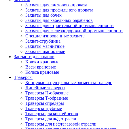
Захваты для листового проката
Захваты для профильного проката
Захваты для бочек
Захваты для кабельных барабанов
Захваты для строительной промышленности
Захваты для железнодорожной промышленности
Специализированные захваты
Захват-струбцина
Захваты магнитные
Захваты импортные
Запчасти для кранов
Крюки крановые
Весы крановые
Колеса крановые
Траверсы
Концевые и центральные элементы траверс
Линейные траверсы
Траверсы Н-образные
Траверсы Т-образные
Траверсы спредеры
Траверсы трубные
Траверсы для контейнеров
Траверсы для ж/д отрасли
Траверсы для нефтегазовой отрасли