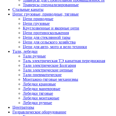
Траверсы для строительной промышленности
Траверсы специализированные
Стальные канаты
Цепи: грузовые, приводные, тяговые
Цепи приводные
Цепи грузовые
Круглозвенные и якорные цепи
Цепи противоскольжения
Цепи для стеклянной тары
Цепи для сельского хозяйства
Цепи для авто, мото и вело техники
Тали, лебедки
Тали ручные
Таль электрическая ТЭ канатная передвижная
Тали электрические Болгария
Тали электрические цепные
Тали пневматические
Монтажно-тяговые механизмы
Лебедки крановые
Лебедки маневровые
Лебедки тяговые
Лебедки монтажные
Лебедки ручные
Центраторы
Гидравлическое оборудование