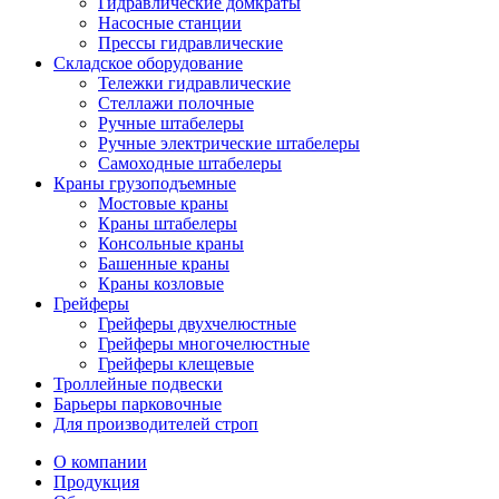
Гидравлические домкраты
Насосные станции
Прессы гидравлические
Складское оборудование
Тележки гидравлические
Cтеллажи полочные
Ручные штабелеры
Ручные электрические штабелеры
Самоходные штабелеры
Краны грузоподъемные
Мостовые краны
Краны штабелеры
Консольные краны
Башенные краны
Краны козловые
Грейферы
Грейферы двухчелюстные
Грейферы многочелюстные
Грейферы клещевые
Троллейные подвески
Барьеры парковочные
Для производителей строп
О компании
Продукция