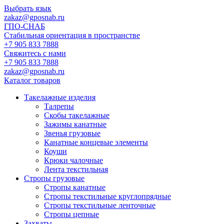
Выбрать язык
zakaz@gposnab.ru
ГПО
-СНАБ
Стабильная ориентация в пространстве
+7 905 833 7888
Свяжитесь с нами
+7 905 833 7888
zakaz@gposnab.ru
Каталог товаров
Такелажные изделия
Талрепы
Скобы такелажные
Зажимы канатные
Звенья грузовые
Канатные концевые элементы
Коуши
Крюки чалочные
Лента текстильная
Стропы грузовые
Стропы канатные
Стропы текстильные круглопрядные
Стропы текстильные ленточные
Стропы цепные
Захваты