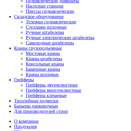
Гидравлические домкраты
Насосные станции
Прессы гидравлические
Складское оборудование
Тележки гидравлические
Cтеллажи полочные
Ручные штабелеры
Ручные электрические штабелеры
Самоходные штабелеры
Краны грузоподъемные
Мостовые краны
Краны штабелеры
Консольные краны
Башенные краны
Краны козловые
Грейферы
Грейферы двухчелюстные
Грейферы многочелюстные
Грейферы клещевые
Троллейные подвески
Барьеры парковочные
Для производителей строп
О компании
Продукция