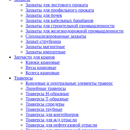
Захваты для листового проката
Захваты для профильного проката
Захваты для бочек
Захваты для кабельных барабанов
Захваты для строительной промышленности
Захваты для железнодорожной промышленности
Специализированные захваты
Захват-струбцина
Захваты магнитные
Захваты импортные
Запчасти для кранов
Крюки крановые
Весы крановые
Колеса крановые
Траверсы
Концевые и центральные элементы траверс
Линейные траверсы
Траверсы Н-образные
Траверсы Т-образные
Траверсы спредеры
Траверсы трубные
Траверсы для контейнеров
Траверсы для ж/д отрасли
Траверсы для нефтегазовой отрасли