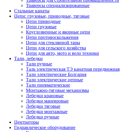
Траверсы для строительной промышленности
Траверсы специализированные
Стальные канаты
Цепи: грузовые, приводные, тяговые
Цепи приводные
Цепи грузовые
Круглозвенные и якорные цепи
Цепи противоскольжения
Цепи для стеклянной тары
Цепи для сельского хозяйства
Цепи для авто, мото и вело техники
Тали, лебедки
Тали ручные
Таль электрическая ТЭ канатная передвижная
Тали электрические Болгария
Тали электрические цепные
Тали пневматические
Монтажно-тяговые механизмы
Лебедки крановые
Лебедки маневровые
Лебедки тяговые
Лебедки монтажные
Лебедки ручные
Центраторы
Гидравлическое оборудование