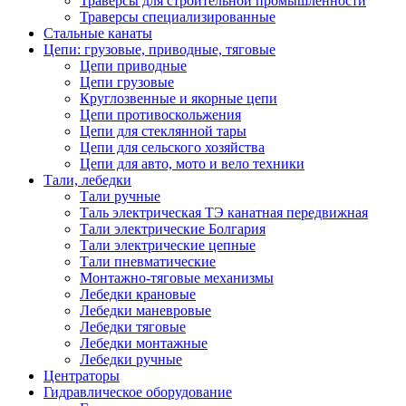
Траверсы для строительной промышленности
Траверсы специализированные
Стальные канаты
Цепи: грузовые, приводные, тяговые
Цепи приводные
Цепи грузовые
Круглозвенные и якорные цепи
Цепи противоскольжения
Цепи для стеклянной тары
Цепи для сельского хозяйства
Цепи для авто, мото и вело техники
Тали, лебедки
Тали ручные
Таль электрическая ТЭ канатная передвижная
Тали электрические Болгария
Тали электрические цепные
Тали пневматические
Монтажно-тяговые механизмы
Лебедки крановые
Лебедки маневровые
Лебедки тяговые
Лебедки монтажные
Лебедки ручные
Центраторы
Гидравлическое оборудование