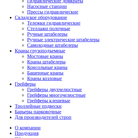
Гидравлические домкраты
Насосные станции
Прессы гидравлические
Складское оборудование
Тележки гидравлические
Cтеллажи полочные
Ручные штабелеры
Ручные электрические штабелеры
Самоходные штабелеры
Краны грузоподъемные
Мостовые краны
Краны штабелеры
Консольные краны
Башенные краны
Краны козловые
Грейферы
Грейферы двухчелюстные
Грейферы многочелюстные
Грейферы клещевые
Троллейные подвески
Барьеры парковочные
Для производителей строп
О компании
Продукция