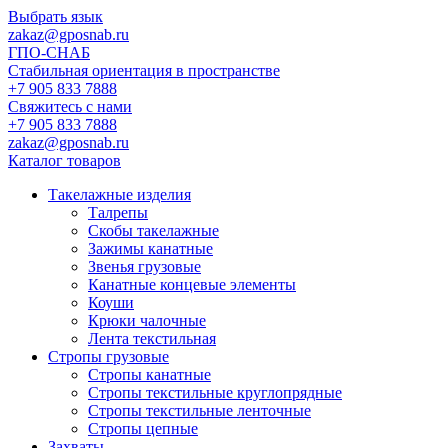
Выбрать язык
zakaz@gposnab.ru
ГПО
-СНАБ
Стабильная ориентация в пространстве
+7 905 833 7888
Свяжитесь с нами
+7 905 833 7888
zakaz@gposnab.ru
Каталог товаров
Такелажные изделия
Талрепы
Скобы такелажные
Зажимы канатные
Звенья грузовые
Канатные концевые элементы
Коуши
Крюки чалочные
Лента текстильная
Стропы грузовые
Стропы канатные
Стропы текстильные круглопрядные
Стропы текстильные ленточные
Стропы цепные
Захваты