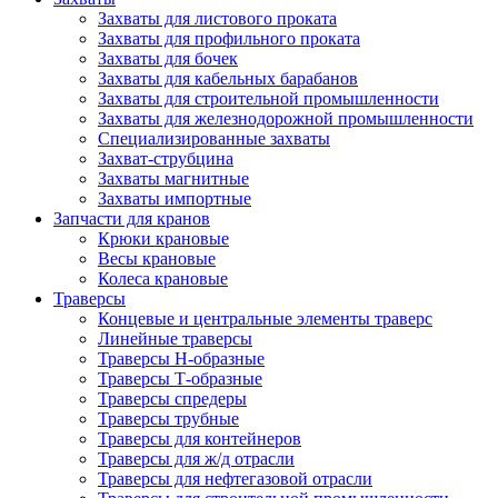
Захваты для листового проката
Захваты для профильного проката
Захваты для бочек
Захваты для кабельных барабанов
Захваты для строительной промышленности
Захваты для железнодорожной промышленности
Специализированные захваты
Захват-струбцина
Захваты магнитные
Захваты импортные
Запчасти для кранов
Крюки крановые
Весы крановые
Колеса крановые
Траверсы
Концевые и центральные элементы траверс
Линейные траверсы
Траверсы Н-образные
Траверсы Т-образные
Траверсы спредеры
Траверсы трубные
Траверсы для контейнеров
Траверсы для ж/д отрасли
Траверсы для нефтегазовой отрасли