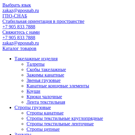
Выбрать язык
zakaz@gposnab.ru
ГПО
-СНАБ
Стабильная ориентация в пространстве
+7 905 833 7888
Свяжитесь с нами
+7 905 833 7888
zakaz@gposnab.ru
Каталог товаров
Такелажные изделия
Талрепы
Скобы такелажные
Зажимы канатные
Звенья грузовые
Канатные концевые элементы
Коуши
Крюки чалочные
Лента текстильная
Стропы грузовые
Стропы канатные
Стропы текстильные круглопрядные
Стропы текстильные ленточные
Стропы цепные
Захваты