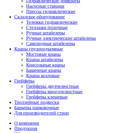
Гидравлические домкраты
Насосные станции
Прессы гидравлические
Складское оборудование
Тележки гидравлические
Cтеллажи полочные
Ручные штабелеры
Ручные электрические штабелеры
Самоходные штабелеры
Краны грузоподъемные
Мостовые краны
Краны штабелеры
Консольные краны
Башенные краны
Краны козловые
Грейферы
Грейферы двухчелюстные
Грейферы многочелюстные
Грейферы клещевые
Троллейные подвески
Барьеры парковочные
Для производителей строп
О компании
Продукция