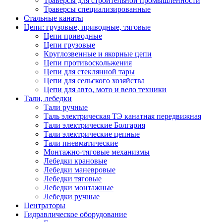
Траверсы для строительной промышленности
Траверсы специализированные
Стальные канаты
Цепи: грузовые, приводные, тяговые
Цепи приводные
Цепи грузовые
Круглозвенные и якорные цепи
Цепи противоскольжения
Цепи для стеклянной тары
Цепи для сельского хозяйства
Цепи для авто, мото и вело техники
Тали, лебедки
Тали ручные
Таль электрическая ТЭ канатная передвижная
Тали электрические Болгария
Тали электрические цепные
Тали пневматические
Монтажно-тяговые механизмы
Лебедки крановые
Лебедки маневровые
Лебедки тяговые
Лебедки монтажные
Лебедки ручные
Центраторы
Гидравлическое оборудование