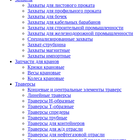
Захваты для листового проката
Захваты для профильного проката
Захваты для бочек
Захваты для кабельных барабанов
Захваты для строительной промышленности
Захваты для железнодорожной промышленности
Специализированные захваты
Захват-струбцина
Захваты магнитные
Захваты импортные
Запчасти для кранов
Крюки крановые
Весы крановые
Колеса крановые
Траверсы
Концевые и центральные элементы траверс
Линейные траверсы
Траверсы Н-образные
Траверсы Т-образные
Траверсы спредеры
Траверсы трубные
Траверсы для контейнеров
Траверсы для ж/д отрасли
Траверсы для нефтегазовой отрасли